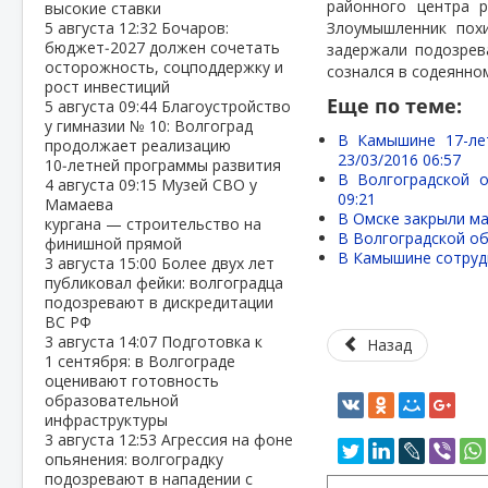
районного центра р
высокие ставки
5 августа
12:32
Бочаров:
Злоумышленник похи
бюджет‑2027 должен сочетать
задержали подозрев
осторожность, соцподдержку и
сознался в содеянно
рост инвестиций
Еще по теме:
5 августа
09:44
Благоустройство
у гимназии № 10: Волгоград
В Камышине 17-ле
продолжает реализацию
23/03/2016 06:57
10‑летней программы развития
В Волгоградской 
4 августа
09:15
Музей СВО у
09:21
Мамаева
В Омске закрыли ма
кургана — строительство на
В Волгоградской о
финишной прямой
В Камышине сотрудн
3 августа
15:00
Более двух лет
публиковал фейки: волгоградца
подозревают в дискредитации
ВС РФ
3 августа
14:07
Подготовка к
Назад
1 сентября: в Волгограде
оценивают готовность
образовательной
инфраструктуры
3 августа
12:53
Агрессия на фоне
опьянения: волгоградку
подозревают в нападении с