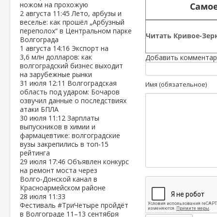
ножом на прохожую
Самое
2 августа
11:45
Лето, арбузы и
веселье: как прошёл „Арбузный
переполох“ в Центральном парке
Читать Кривое-Зерк
Волгограда
1 августа
14:16
Экспорт на
3,6 млн долларов: как
Добавить комментар
волгоградский бизнес выходит
на зарубежные рынки
31 июля
12:11
Волгоградская
Имя (обязательное)
область под ударом: Бочаров
озвучил данные о последствиях
атаки БПЛА
30 июля
11:12
Зарплаты
выпускников в химии и
фармацевтике: волгоградские
вузы закрепились в топ‑15
рейтинга
29 июля
17:46
Объявлен конкурс
на ремонт моста через
Волго‑Донской канал в
Красноармейском районе
28 июля
11:33
Фестиваль #ТриЧетыре пройдёт
в Волгограде 11–13 сентября