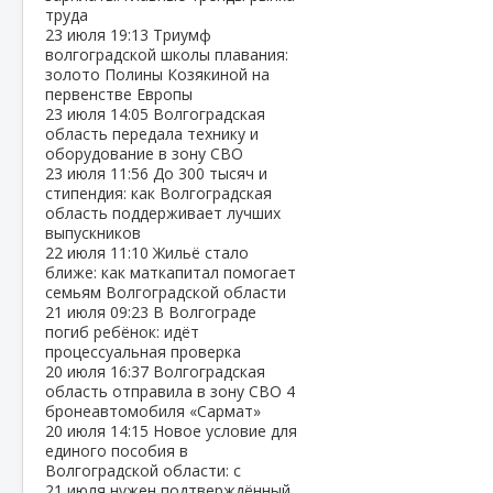
труда
23 июля
19:13
Триумф
волгоградской школы плавания:
золото Полины Козякиной на
первенстве Европы
23 июля
14:05
Волгоградская
область передала технику и
оборудование в зону СВО
23 июля
11:56
До 300 тысяч и
стипендия: как Волгоградская
область поддерживает лучших
выпускников
22 июля
11:10
Жильё стало
ближе: как маткапитал помогает
семьям Волгоградской области
21 июля
09:23
В Волгограде
погиб ребёнок: идёт
процессуальная проверка
20 июля
16:37
Волгоградская
область отправила в зону СВО 4
бронеавтомобиля «Сармат»
20 июля
14:15
Новое условие для
единого пособия в
Волгоградской области: с
21 июля нужен подтверждённый