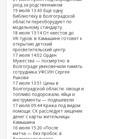
уход за родственником
19 июля
13:43
Ещё одну
библиотеку в Волгоградской
области переоборудуют по
модельному стандарту
18 июля
13:14
От квестов до
VR‑туров: в Камышине готовят к
открытию детский
просветительский центр
17 июля
14:02
Орден
Мужества — посмертно: в
Волгограде увековечили память
сотрудника УФСИН Сергея
Рыкова
17 июля
13:51
Цены в
Волгоградской области: овощи и
топливо подорожали, яйца и
инструменты — подешевели
17 июля
09:44
Кража под видом
помощи: СК расследует хищение
денег с карты жительницы
Камышина
16 июля
15:20
«После
матча — без пробок: в
Волгограде пустят