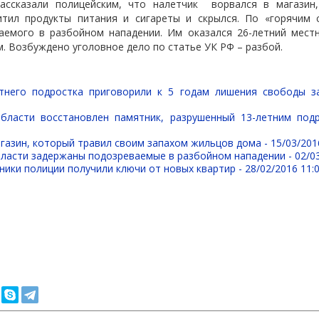
ассказали полицейским, что налетчик
ворвался в магазин
тил продукты питания и сигареты и скрылся. По «горячим 
аемого в разбойном нападении. Им оказался 26-летний мест
м. Возбуждено уголовное дело по статье УК РФ – разбой.
тнего подростка приговорили к 5 годам лишения свободы з
области восстановлен памятник, разрушенный 13-летним по
газин, который травил своим запахом жильцов дома -
15/03/201
бласти задержаны подозреваемые в разбойном нападении -
02/0
ики полиции получили ключи от новых квартир -
28/02/2016 11: