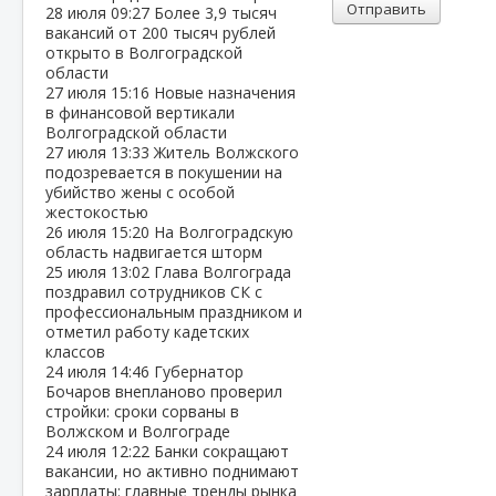
Отправить
28 июля
09:27
Более 3,9 тысяч
вакансий от 200 тысяч рублей
открыто в Волгоградской
области
27 июля
15:16
Новые назначения
в финансовой вертикали
Волгоградской области
27 июля
13:33
Житель Волжского
подозревается в покушении на
убийство жены с особой
жестокостью
26 июля
15:20
На Волгоградскую
область надвигается шторм
25 июля
13:02
Глава Волгограда
поздравил сотрудников СК с
профессиональным праздником и
отметил работу кадетских
классов
24 июля
14:46
Губернатор
Бочаров внепланово проверил
стройки: сроки сорваны в
Волжском и Волгограде
24 июля
12:22
Банки сокращают
вакансии, но активно поднимают
зарплаты: главные тренды рынка