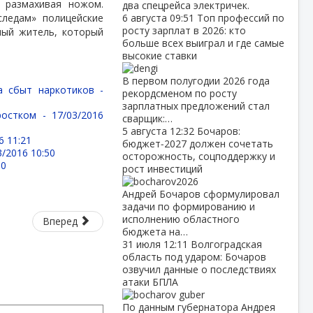
, размахивая ножом.
два спецрейса электричек.
следам» полицейские
6 августа
09:51
Топ профессий по
росту зарплат в 2026: кто
ный житель, который
больше всех выиграл и где самые
высокие ставки
В первом полугодии 2026 года
а сбыт наркотиков -
рекордсменом по росту
зарплатных предложений стал
дростком -
17/03/2016
сварщик:…
5 августа
12:32
Бочаров:
6 11:21
бюджет‑2027 должен сочетать
3/2016 10:50
осторожность, соцподдержку и
00
рост инвестиций
Андрей Бочаров сформулировал
задачи по формированию и
исполнению областного
Вперед
бюджета на…
31 июля
12:11
Волгоградская
область под ударом: Бочаров
озвучил данные о последствиях
атаки БПЛА
По данным губернатора Андрея