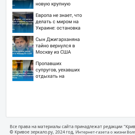
новую крупную
войну в Европе
Европа не знает, что
неизбежной
делать с миром на
Украине: остановка
боев грозит для нее
Сын Джигарханяна
хаосом
тайно вернулся в
Москву из США
Пропавших
супругов, уехавших
отдыхать на
природу, нашли
мертвыми на
заднем сиденье
автомобиля
Все права на материалы сайта принадлежат редакции "Крив
© Кривое зеркало.ру, 2024 год, И
нтернет-газета о жизни Волг