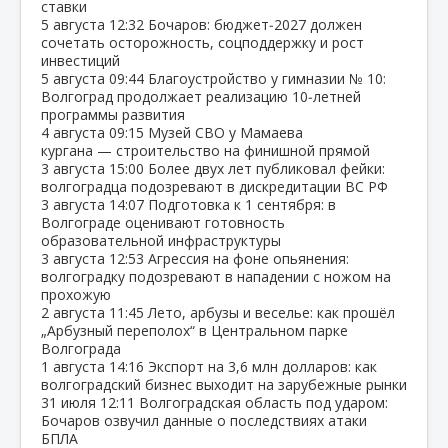
ставки
5 августа
12:32
Бочаров: бюджет‑2027 должен
сочетать осторожность, соцподдержку и рост
инвестиций
5 августа
09:44
Благоустройство у гимназии № 10:
Волгоград продолжает реализацию 10‑летней
программы развития
4 августа
09:15
Музей СВО у Мамаева
кургана — строительство на финишной прямой
3 августа
15:00
Более двух лет публиковал фейки:
волгоградца подозревают в дискредитации ВС РФ
3 августа
14:07
Подготовка к 1 сентября: в
Волгограде оценивают готовность
образовательной инфраструктуры
3 августа
12:53
Агрессия на фоне опьянения:
волгоградку подозревают в нападении с ножом на
прохожую
2 августа
11:45
Лето, арбузы и веселье: как прошёл
„Арбузный переполох“ в Центральном парке
Волгограда
1 августа
14:16
Экспорт на 3,6 млн долларов: как
волгоградский бизнес выходит на зарубежные рынки
31 июля
12:11
Волгоградская область под ударом:
Бочаров озвучил данные о последствиях атаки
БПЛА