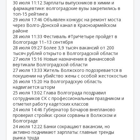
30 июля
11:12
Зарплаты выпускников в химии и
фармацевтике: волгоградские вузы закрепились в
топ‑15 рейтинга
29 июля
17:46
Объявлен конкурс на ремонт моста
через Волго‑Донской канал в Красноармейском
районе
28 июля
11:33
Фестиваль #ТриЧетыре пройдёт в
Волгограде 11–13 сентября
28 июля
09:27
Более 3,9 тысяч вакансий от 200
тысяч рублей открыто в Волгоградской области
27 июля
15:16
Новые назначения в финансовой
вертикали Волгоградской области
27 июля
13:33
Житель Волжского подозревается в
покушении на убийство жены с особой жестокостью
26 июля
15:20
На Волгоградскую область
надвигается шторм
25 июля
13:02
Глава Волгограда поздравил
сотрудников СК с профессиональным праздником и
отметил работу кадетских классов
24 июля
14:46
Губернатор Бочаров внепланово
проверил стройки: сроки сорваны в Волжском и
Волгограде
24 июля
12:22
Банки сокращают вакансии, но
активно поднимают зарплаты: главные тренды
рынка труда