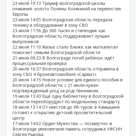
23 июля
19:13
Триумф волгоградской школы
плавания: золото Полины Козякиной на первенстве
Европы
23 июля
14:05
Волгоградская область передала
технику и оборудование в зону СВО
23 июля
11:56
До 300 тысяч и стипендия: как
Волгоградская область поддерживает лучших
выпускников
22 июля
11:10
Жильё стало ближе: как маткапитал
помогает семьям Волгоградской области
21 июля
09:23
В Волгограде погиб ребёнок: идёт
процессуальная проверка
20 июля
16:37
Волгоградская область отправила в
зону СВО 4 бронеавтомобиля «Сармат»
20 июля
14:15
Новое условие для единого пособия в
Волгоградской области: с 21 июля нужен
подтверждённый уход за родственником
19 июля
13:43
Ещё одну библиотеку в Волгоградской
области переоборудуют по модельному стандарту
18 июля
13:14
От квестов до VR‑туров: в Камышине
готовят к открытию детский просветительский
центр
17 июля
14:02
Орден Мужества — посмертно: в
Волгограде увековечили память сотрудника УФСИН
Сергея Рыкова