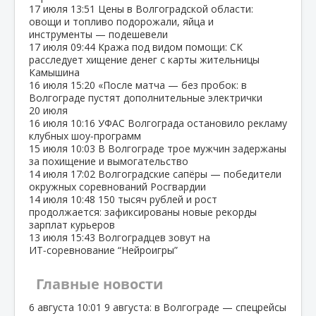
17 июля
13:51
Цены в Волгоградской области:
овощи и топливо подорожали, яйца и
инструменты — подешевели
17 июля
09:44
Кража под видом помощи: СК
расследует хищение денег с карты жительницы
Камышина
16 июля
15:20
«После матча — без пробок: в
Волгограде пустят дополнительные электрички
20 июля
16 июля
10:16
УФАС Волгограда остановило рекламу
клубных шоу‑программ
15 июля
10:03
В Волгограде трое мужчин задержаны
за похищение и вымогательство
14 июля
17:02
Волгоградские сапёры — победители
окружных соревнований Росгвардии
14 июля
10:48
150 тысяч рублей и рост
продолжается: зафиксированы новые рекорды
зарплат курьеров
13 июля
15:43
Волгоградцев зовут на
ИТ‑соревнование “Нейроигры”
Главные новости
6 августа
10:01
9 августа: в Волгограде — спецрейсы