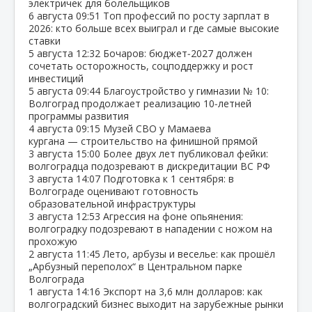
электричек для болельщиков
6 августа
09:51
Топ профессий по росту зарплат в
2026: кто больше всех выиграл и где самые высокие
ставки
5 августа
12:32
Бочаров: бюджет‑2027 должен
сочетать осторожность, соцподдержку и рост
инвестиций
5 августа
09:44
Благоустройство у гимназии № 10:
Волгоград продолжает реализацию 10‑летней
программы развития
4 августа
09:15
Музей СВО у Мамаева
кургана — строительство на финишной прямой
3 августа
15:00
Более двух лет публиковал фейки:
волгоградца подозревают в дискредитации ВС РФ
3 августа
14:07
Подготовка к 1 сентября: в
Волгограде оценивают готовность
образовательной инфраструктуры
3 августа
12:53
Агрессия на фоне опьянения:
волгоградку подозревают в нападении с ножом на
прохожую
2 августа
11:45
Лето, арбузы и веселье: как прошёл
„Арбузный переполох“ в Центральном парке
Волгограда
1 августа
14:16
Экспорт на 3,6 млн долларов: как
волгоградский бизнес выходит на зарубежные рынки