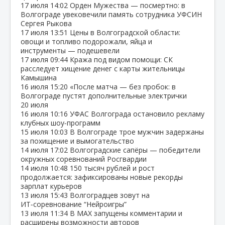
17 июля
14:02
Орден Мужества — посмертно: в
Волгограде увековечили память сотрудника УФСИН
Сергея Рыкова
17 июля
13:51
Цены в Волгоградской области:
овощи и топливо подорожали, яйца и
инструменты — подешевели
17 июля
09:44
Кража под видом помощи: СК
расследует хищение денег с карты жительницы
Камышина
16 июля
15:20
«После матча — без пробок: в
Волгограде пустят дополнительные электрички
20 июля
16 июля
10:16
УФАС Волгограда остановило рекламу
клубных шоу‑программ
15 июля
10:03
В Волгограде трое мужчин задержаны
за похищение и вымогательство
14 июля
17:02
Волгоградские сапёры — победители
окружных соревнований Росгвардии
14 июля
10:48
150 тысяч рублей и рост
продолжается: зафиксированы новые рекорды
зарплат курьеров
13 июля
15:43
Волгоградцев зовут на
ИТ‑соревнование “Нейроигры”
13 июля
11:34
В МАХ запущены комментарии и
расширены возможности авторов