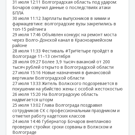
31 июля
12:11
Волгоградская область под ударом:
Бочаров озвучил данные о последствиях атаки
БПЛА
30 июля
11:12
Зарплаты выпускников в химии и
фармацевтике: волгоградские вузы закрепились в
топ‑15 рейтинга
29 июля
17:46
Объявлен конкурс на ремонт моста
через Волго‑Донской канал в Красноармейском
районе
28 июля
11:33
Фестиваль #ТриЧетыре пройдёт в
Волгограде 11–13 сентября
28 июля
09:27
Более 3,9 тысяч вакансий от 200
тысяч рублей открыто в Волгоградской области
27 июля
15:16
Новые назначения в финансовой
вертикали Волгоградской области
27 июля
13:33
Житель Волжского подозревается в
покушении на убийство жены с особой жестокостью
26 июля
15:20
На Волгоградскую область
надвигается шторм
25 июля
13:02
Глава Волгограда поздравил
сотрудников СК с профессиональным праздником и
отметил работу кадетских классов
24 июля
14:46
Губернатор Бочаров внепланово
проверил стройки: сроки сорваны в Волжском и
Волгограде