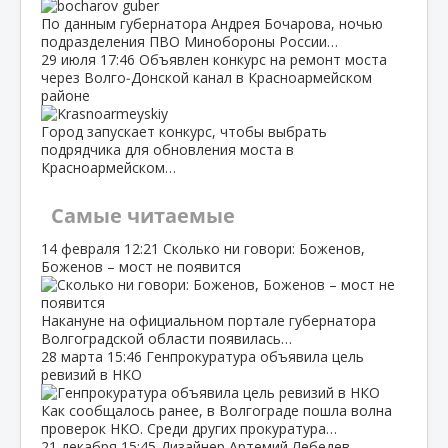
По данным губернатора Андрея Бочарова, ночью
подразделения ПВО Минобороны России…
29 июля
17:46
Объявлен конкурс на ремонт моста
через Волго‑Донской канал в Красноармейском
районе
Город запускает конкурс, чтобы выбрать
подрядчика для обновления моста в
Красноармейском…
Самые читаемые
14 февраля
12:21
Сколько ни говори: Боженов,
Боженов – мост не появится
Накануне на официальном портале губернатора
Волгоградской области появилась…
28 марта
15:46
Генпрокуратура объявила цель
ревизий в НКО
Как сообщалось ранее, в Волгограде пошла волна
проверок НКО. Среди других прокуратура…
21 декабря
15:45
Дизайнер Артемий Лебедев