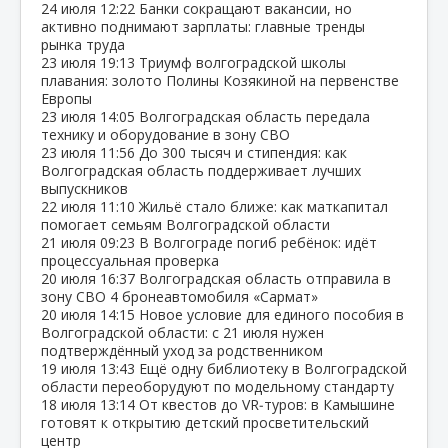
24 июля
12:22
Банки сокращают вакансии, но
активно поднимают зарплаты: главные тренды
рынка труда
23 июля
19:13
Триумф волгоградской школы
плавания: золото Полины Козякиной на первенстве
Европы
23 июля
14:05
Волгоградская область передала
технику и оборудование в зону СВО
23 июля
11:56
До 300 тысяч и стипендия: как
Волгоградская область поддерживает лучших
выпускников
22 июля
11:10
Жильё стало ближе: как маткапитал
помогает семьям Волгоградской области
21 июля
09:23
В Волгограде погиб ребёнок: идёт
процессуальная проверка
20 июля
16:37
Волгоградская область отправила в
зону СВО 4 бронеавтомобиля «Сармат»
20 июля
14:15
Новое условие для единого пособия в
Волгоградской области: с 21 июля нужен
подтверждённый уход за родственником
19 июля
13:43
Ещё одну библиотеку в Волгоградской
области переоборудуют по модельному стандарту
18 июля
13:14
От квестов до VR‑туров: в Камышине
готовят к открытию детский просветительский
центр