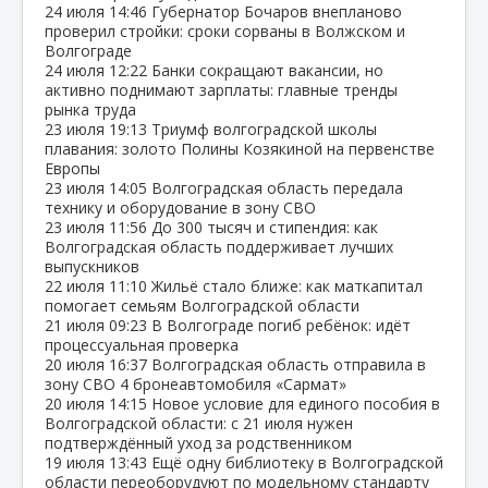
24 июля
14:46
Губернатор Бочаров внепланово
проверил стройки: сроки сорваны в Волжском и
Волгограде
24 июля
12:22
Банки сокращают вакансии, но
активно поднимают зарплаты: главные тренды
рынка труда
23 июля
19:13
Триумф волгоградской школы
плавания: золото Полины Козякиной на первенстве
Европы
23 июля
14:05
Волгоградская область передала
технику и оборудование в зону СВО
23 июля
11:56
До 300 тысяч и стипендия: как
Волгоградская область поддерживает лучших
выпускников
22 июля
11:10
Жильё стало ближе: как маткапитал
помогает семьям Волгоградской области
21 июля
09:23
В Волгограде погиб ребёнок: идёт
процессуальная проверка
20 июля
16:37
Волгоградская область отправила в
зону СВО 4 бронеавтомобиля «Сармат»
20 июля
14:15
Новое условие для единого пособия в
Волгоградской области: с 21 июля нужен
подтверждённый уход за родственником
19 июля
13:43
Ещё одну библиотеку в Волгоградской
области переоборудуют по модельному стандарту