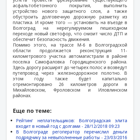
асфальтобетонного покрытия, выполнить
устройство нового защитного слоя, а также
обустроить долговечную дорожную разметку из
пластика. И кроме того — установить на въезде в
Волгоград на нерегулируемом пешеходном
переходе новый светофор, что снизит число ДТП и
обеспечит безопасность движения.
Помимо этого, на трассе М-6 в Волгоградской
области продолжается реконструкция 11-
километрового участка автомагистрали в районе
поселка Самофаловка Городищенского района.
Здесь дорогу расширят до четырех полос и возведут
путепровод через железнодорожное полотно. В
этом году также будет капитально
отремонтировано 26 километров дороги в
Михайловском, Фроловском и Иловлинском
районах.
Еще по теме:
Рейтинг неплательщиков: Волгоградская элита
входит в новый год с долгами -
28/12/2018 09:23
В Волгограде регоператор перечислил деньги
подрядчику за невыполненные работы -
23/03/2016