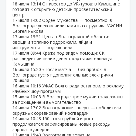
18 июля
13:14
От квестов до VR‑туров: в Камышине
готовят к открытию детский просветительский
центр
17 июля
14:02
Орден Мужества — посмертно: в
Волгограде увековечили память сотрудника УФСИН
Сергея Рыкова
17 июля
13:51
Цены в Волгоградской области:
овощи и топливо подорожали, яйца и
инструменты — подешевели
17 июля
09:44
Кража под видом помощи: СК
расследует хищение денег с карты жительницы
Камышина
16 июля
15:20
«После матча — без пробок: в
Волгограде пустят дополнительные электрички
20 июля
16 июля
10:16
УФАС Волгограда остановило рекламу
клубных шоу‑программ
15 июля
10:03
В Волгограде трое мужчин задержаны
за похищение и вымогательство
14 июля
17:02
Волгоградские сапёры — победители
окружных соревнований Росгвардии
14 июля
10:48
150 тысяч рублей и рост
продолжается: зафиксированы новые рекорды
зарплат курьеров
13 июля
15:43
Волгоградцев зовут на