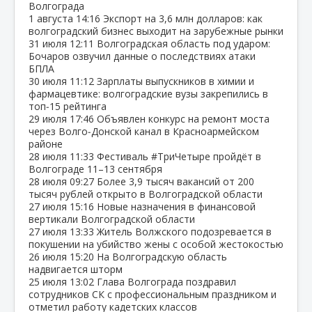
Волгограда
1 августа
14:16
Экспорт на 3,6 млн долларов: как
волгоградский бизнес выходит на зарубежные рынки
31 июля
12:11
Волгоградская область под ударом:
Бочаров озвучил данные о последствиях атаки
БПЛА
30 июля
11:12
Зарплаты выпускников в химии и
фармацевтике: волгоградские вузы закрепились в
топ‑15 рейтинга
29 июля
17:46
Объявлен конкурс на ремонт моста
через Волго‑Донской канал в Красноармейском
районе
28 июля
11:33
Фестиваль #ТриЧетыре пройдёт в
Волгограде 11–13 сентября
28 июля
09:27
Более 3,9 тысяч вакансий от 200
тысяч рублей открыто в Волгоградской области
27 июля
15:16
Новые назначения в финансовой
вертикали Волгоградской области
27 июля
13:33
Житель Волжского подозревается в
покушении на убийство жены с особой жестокостью
26 июля
15:20
На Волгоградскую область
надвигается шторм
25 июля
13:02
Глава Волгограда поздравил
сотрудников СК с профессиональным праздником и
отметил работу кадетских классов