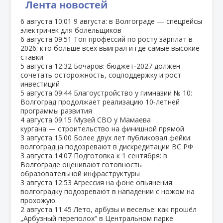
Лента новостей
6 августа
10:01
9 августа: в Волгограде — спецрейсы
электричек для болельщиков
6 августа
09:51
Топ профессий по росту зарплат в
2026: кто больше всех выиграл и где самые высокие
ставки
5 августа
12:32
Бочаров: бюджет‑2027 должен
сочетать осторожность, соцподдержку и рост
инвестиций
5 августа
09:44
Благоустройство у гимназии № 10:
Волгоград продолжает реализацию 10‑летней
программы развития
4 августа
09:15
Музей СВО у Мамаева
кургана — строительство на финишной прямой
3 августа
15:00
Более двух лет публиковал фейки:
волгоградца подозревают в дискредитации ВС РФ
3 августа
14:07
Подготовка к 1 сентября: в
Волгограде оценивают готовность
образовательной инфраструктуры
3 августа
12:53
Агрессия на фоне опьянения:
волгоградку подозревают в нападении с ножом на
прохожую
2 августа
11:45
Лето, арбузы и веселье: как прошёл
„Арбузный переполох“ в Центральном парке