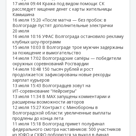
17 июля
09:44
Кража под видом помощи: СК
расследует хищение денег с карты жительницы
Камышина
16 июля
15:20
«После матча — без пробок: в
Волгограде пустят дополнительные электрички
20 июля
16 июля
10:16
УФАС Волгограда остановило рекламу
клубных шоу‑программ
15 июля
10:03
В Волгограде трое мужчин задержаны
за похищение и вымогательство
14 июля
17:02
Волгоградские сапёры — победители
окружных соревнований Росгвардии
14 июля
10:48
150 тысяч рублей и рост
продолжается: зафиксированы новые рекорды
зарплат курьеров
13 июля
15:43
Волгоградцев зовут на
ИТ‑соревнование “Нейроигры”
13 июля
11:34
В МАХ запущены комментарии и
расширены возможности авторов
12 июля
15:27
Контракт с Минобороны в
Волгоградской области: увеличенные выплаты
продлены до конца лета
11 июля
15:18
Волгоград примет полуфинал
федерального смотра наставников: 500 участников
из ЮФО и СКФО поборются за выход в финал