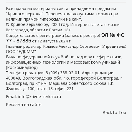
Все права на материалы сайта принадлежат редакции
"Кривого зеркала". Перепечатка допустима только при
наличии прямой гиперссылки на сайт.
© Кривое зеркало.ру, 2024 год, И
нтернет-газета о жизни
Волгограда, области и России. 18+
ЭЛ № ФС
Свидетельство о регистрации (запись в реестре)
77 - 87885
от 12 августа 2024 г.
:
Главный редактор: Крылов Александр Сергеевич, Учредитель
ООО "ЕДКММ"
Выдано федеральной службой по надзору в сфере связи,
информационных технологий и массовых коммуникаций
(Роскомнадзор)
Телефон редакции:
8 (909) 388-02-01
, Адрес редакции:
400048, Волгоградская обл, г.о. город-герой Волгоград, г
Волгоград, пр-кт им. Маршала Советского Союза Г.К.
Жукова, д. 100, этаж 18, офис 221
Email:
info@krivoe-zerkalo.ru
Реклама на сайте
Back to Top