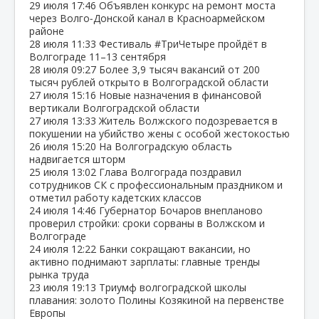
29 июля
17:46
Объявлен конкурс на ремонт моста
через Волго‑Донской канал в Красноармейском
районе
28 июля
11:33
Фестиваль #ТриЧетыре пройдёт в
Волгограде 11–13 сентября
28 июля
09:27
Более 3,9 тысяч вакансий от 200
тысяч рублей открыто в Волгоградской области
27 июля
15:16
Новые назначения в финансовой
вертикали Волгоградской области
27 июля
13:33
Житель Волжского подозревается в
покушении на убийство жены с особой жестокостью
26 июля
15:20
На Волгоградскую область
надвигается шторм
25 июля
13:02
Глава Волгограда поздравил
сотрудников СК с профессиональным праздником и
отметил работу кадетских классов
24 июля
14:46
Губернатор Бочаров внепланово
проверил стройки: сроки сорваны в Волжском и
Волгограде
24 июля
12:22
Банки сокращают вакансии, но
активно поднимают зарплаты: главные тренды
рынка труда
23 июля
19:13
Триумф волгоградской школы
плавания: золото Полины Козякиной на первенстве
Европы