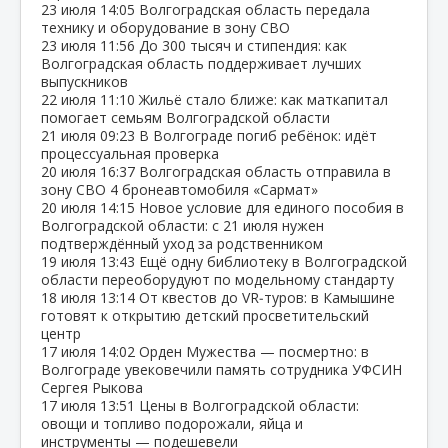
23 июля
14:05
Волгоградская область передала
технику и оборудование в зону СВО
23 июля
11:56
До 300 тысяч и стипендия: как
Волгоградская область поддерживает лучших
выпускников
22 июля
11:10
Жильё стало ближе: как маткапитал
помогает семьям Волгоградской области
21 июля
09:23
В Волгограде погиб ребёнок: идёт
процессуальная проверка
20 июля
16:37
Волгоградская область отправила в
зону СВО 4 бронеавтомобиля «Сармат»
20 июля
14:15
Новое условие для единого пособия в
Волгоградской области: с 21 июля нужен
подтверждённый уход за родственником
19 июля
13:43
Ещё одну библиотеку в Волгоградской
области переоборудуют по модельному стандарту
18 июля
13:14
От квестов до VR‑туров: в Камышине
готовят к открытию детский просветительский
центр
17 июля
14:02
Орден Мужества — посмертно: в
Волгограде увековечили память сотрудника УФСИН
Сергея Рыкова
17 июля
13:51
Цены в Волгоградской области:
овощи и топливо подорожали, яйца и
инструменты — подешевели