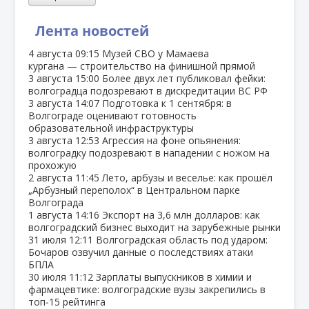
Лента новостей
4 августа
09:15
Музей СВО у Мамаева
кургана — строительство на финишной прямой
3 августа
15:00
Более двух лет публиковал фейки:
волгоградца подозревают в дискредитации ВС РФ
3 августа
14:07
Подготовка к 1 сентября: в
Волгограде оценивают готовность
образовательной инфраструктуры
3 августа
12:53
Агрессия на фоне опьянения:
волгоградку подозревают в нападении с ножом на
прохожую
2 августа
11:45
Лето, арбузы и веселье: как прошёл
„Арбузный переполох“ в Центральном парке
Волгограда
1 августа
14:16
Экспорт на 3,6 млн долларов: как
волгоградский бизнес выходит на зарубежные рынки
31 июля
12:11
Волгоградская область под ударом:
Бочаров озвучил данные о последствиях атаки
БПЛА
30 июля
11:12
Зарплаты выпускников в химии и
фармацевтике: волгоградские вузы закрепились в
топ‑15 рейтинга