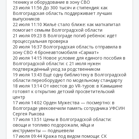
технику и оборудование в зону СВО
23 июля
11:56
До 300 тысяч и стипендия: как
Волгоградская область поддерживает лучших
выпускников
22 июля
11:10
Жильё стало ближе: как маткапитал
помогает семьям Волгоградской области
21 июля
09:23
В Волгограде погиб ребёнок: идёт
процессуальная проверка
20 июля
16:37
Волгоградская область отправила в
зону СВО 4 бронеавтомобиля «Сармат»
20 июля
14:15
Новое условие для единого пособия в
Волгоградской области: с 21 июля нужен
подтверждённый уход за родственником
19 июля
13:43
Ещё одну библиотеку в Волгоградской
области переоборудуют по модельному стандарту
18 июля
13:14
От квестов до VR‑туров: в Камышине
готовят к открытию детский просветительский
центр
17 июля
14:02
Орден Мужества — посмертно: в
Волгограде увековечили память сотрудника УФСИН
Сергея Рыкова
17 июля
13:51
Цены в Волгоградской области:
овощи и топливо подорожали, яйца и
инструменты — подешевели
17 июля
09:44
Кража под видом помощи: СК