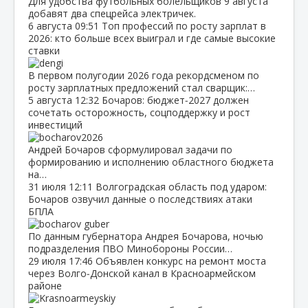
Для удобства футбольных болельщиков 9 августа
добавят два спецрейса электричек.
6 августа
09:51
Топ профессий по росту зарплат в
2026: кто больше всех выиграл и где самые высокие
ставки
В первом полугодии 2026 года рекордсменом по
росту зарплатных предложений стал сварщик:…
5 августа
12:32
Бочаров: бюджет‑2027 должен
сочетать осторожность, соцподдержку и рост
инвестиций
Андрей Бочаров сформулировал задачи по
формированию и исполнению областного бюджета
на…
31 июля
12:11
Волгоградская область под ударом:
Бочаров озвучил данные о последствиях атаки
БПЛА
По данным губернатора Андрея Бочарова, ночью
подразделения ПВО Минобороны России…
29 июля
17:46
Объявлен конкурс на ремонт моста
через Волго‑Донской канал в Красноармейском
районе