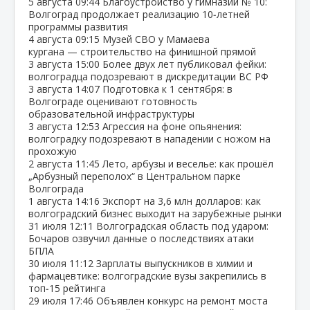
5 августа
09:44
Благоустройство у гимназии № 10:
Волгоград продолжает реализацию 10‑летней
программы развития
4 августа
09:15
Музей СВО у Мамаева
кургана — строительство на финишной прямой
3 августа
15:00
Более двух лет публиковал фейки:
волгоградца подозревают в дискредитации ВС РФ
3 августа
14:07
Подготовка к 1 сентября: в
Волгограде оценивают готовность
образовательной инфраструктуры
3 августа
12:53
Агрессия на фоне опьянения:
волгоградку подозревают в нападении с ножом на
прохожую
2 августа
11:45
Лето, арбузы и веселье: как прошёл
„Арбузный переполох“ в Центральном парке
Волгограда
1 августа
14:16
Экспорт на 3,6 млн долларов: как
волгоградский бизнес выходит на зарубежные рынки
31 июля
12:11
Волгоградская область под ударом:
Бочаров озвучил данные о последствиях атаки
БПЛА
30 июля
11:12
Зарплаты выпускников в химии и
фармацевтике: волгоградские вузы закрепились в
топ‑15 рейтинга
29 июля
17:46
Объявлен конкурс на ремонт моста