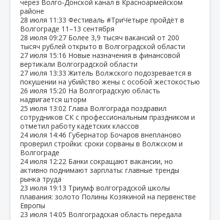
через Волго‑Донской канал в Красноармейском
районе
28 июля
11:33
Фестиваль #ТриЧетыре пройдёт в
Волгограде 11–13 сентября
28 июля
09:27
Более 3,9 тысяч вакансий от 200
тысяч рублей открыто в Волгоградской области
27 июля
15:16
Новые назначения в финансовой
вертикали Волгоградской области
27 июля
13:33
Житель Волжского подозревается в
покушении на убийство жены с особой жестокостью
26 июля
15:20
На Волгоградскую область
надвигается шторм
25 июля
13:02
Глава Волгограда поздравил
сотрудников СК с профессиональным праздником и
отметил работу кадетских классов
24 июля
14:46
Губернатор Бочаров внепланово
проверил стройки: сроки сорваны в Волжском и
Волгограде
24 июля
12:22
Банки сокращают вакансии, но
активно поднимают зарплаты: главные тренды
рынка труда
23 июля
19:13
Триумф волгоградской школы
плавания: золото Полины Козякиной на первенстве
Европы
23 июля
14:05
Волгоградская область передала