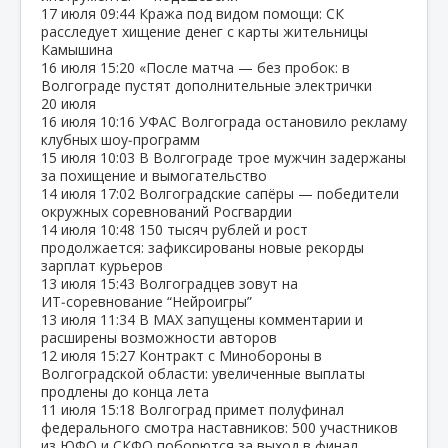
17 июля
09:44
Кража под видом помощи: СК
расследует хищение денег с карты жительницы
Камышина
16 июля
15:20
«После матча — без пробок: в
Волгограде пустят дополнительные электрички
20 июля
16 июля
10:16
УФАС Волгограда остановило рекламу
клубных шоу‑программ
15 июля
10:03
В Волгограде трое мужчин задержаны
за похищение и вымогательство
14 июля
17:02
Волгоградские сапёры — победители
окружных соревнований Росгвардии
14 июля
10:48
150 тысяч рублей и рост
продолжается: зафиксированы новые рекорды
зарплат курьеров
13 июля
15:43
Волгоградцев зовут на
ИТ‑соревнование “Нейроигры”
13 июля
11:34
В МАХ запущены комментарии и
расширены возможности авторов
12 июля
15:27
Контракт с Минобороны в
Волгоградской области: увеличенные выплаты
продлены до конца лета
11 июля
15:18
Волгоград примет полуфинал
федерального смотра наставников: 500 участников
из ЮФО и СКФО поборются за выход в финал