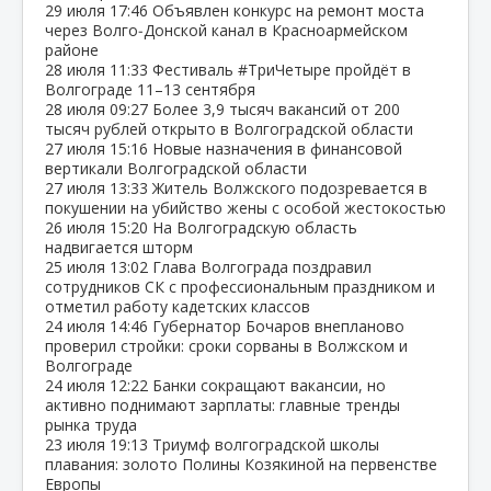
29 июля
17:46
Объявлен конкурс на ремонт моста
через Волго‑Донской канал в Красноармейском
районе
28 июля
11:33
Фестиваль #ТриЧетыре пройдёт в
Волгограде 11–13 сентября
28 июля
09:27
Более 3,9 тысяч вакансий от 200
тысяч рублей открыто в Волгоградской области
27 июля
15:16
Новые назначения в финансовой
вертикали Волгоградской области
27 июля
13:33
Житель Волжского подозревается в
покушении на убийство жены с особой жестокостью
26 июля
15:20
На Волгоградскую область
надвигается шторм
25 июля
13:02
Глава Волгограда поздравил
сотрудников СК с профессиональным праздником и
отметил работу кадетских классов
24 июля
14:46
Губернатор Бочаров внепланово
проверил стройки: сроки сорваны в Волжском и
Волгограде
24 июля
12:22
Банки сокращают вакансии, но
активно поднимают зарплаты: главные тренды
рынка труда
23 июля
19:13
Триумф волгоградской школы
плавания: золото Полины Козякиной на первенстве
Европы