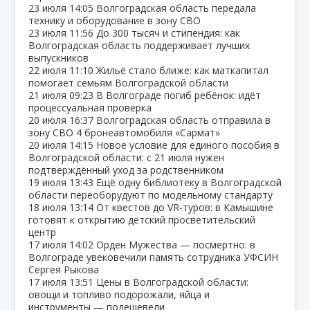
23 июля
14:05
Волгоградская область передала
технику и оборудование в зону СВО
23 июля
11:56
До 300 тысяч и стипендия: как
Волгоградская область поддерживает лучших
выпускников
22 июля
11:10
Жильё стало ближе: как маткапитал
помогает семьям Волгоградской области
21 июля
09:23
В Волгограде погиб ребёнок: идёт
процессуальная проверка
20 июля
16:37
Волгоградская область отправила в
зону СВО 4 бронеавтомобиля «Сармат»
20 июля
14:15
Новое условие для единого пособия в
Волгоградской области: с 21 июля нужен
подтверждённый уход за родственником
19 июля
13:43
Ещё одну библиотеку в Волгоградской
области переоборудуют по модельному стандарту
18 июля
13:14
От квестов до VR‑туров: в Камышине
готовят к открытию детский просветительский
центр
17 июля
14:02
Орден Мужества — посмертно: в
Волгограде увековечили память сотрудника УФСИН
Сергея Рыкова
17 июля
13:51
Цены в Волгоградской области:
овощи и топливо подорожали, яйца и
инструменты — подешевели