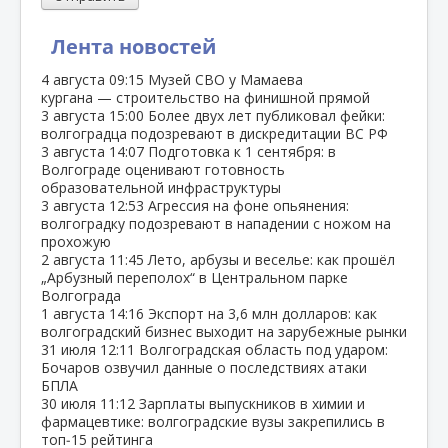
Лента новостей
4 августа
09:15
Музей СВО у Мамаева
кургана — строительство на финишной прямой
3 августа
15:00
Более двух лет публиковал фейки:
волгоградца подозревают в дискредитации ВС РФ
3 августа
14:07
Подготовка к 1 сентября: в
Волгограде оценивают готовность
образовательной инфраструктуры
3 августа
12:53
Агрессия на фоне опьянения:
волгоградку подозревают в нападении с ножом на
прохожую
2 августа
11:45
Лето, арбузы и веселье: как прошёл
„Арбузный переполох“ в Центральном парке
Волгограда
1 августа
14:16
Экспорт на 3,6 млн долларов: как
волгоградский бизнес выходит на зарубежные рынки
31 июля
12:11
Волгоградская область под ударом:
Бочаров озвучил данные о последствиях атаки
БПЛА
30 июля
11:12
Зарплаты выпускников в химии и
фармацевтике: волгоградские вузы закрепились в
топ‑15 рейтинга