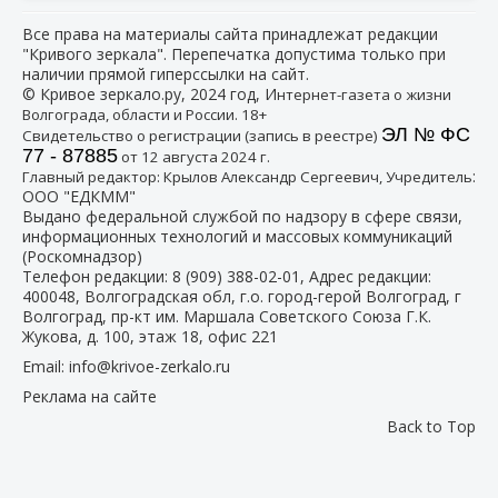
Все права на материалы сайта принадлежат редакции
"Кривого зеркала". Перепечатка допустима только при
наличии прямой гиперссылки на сайт.
© Кривое зеркало.ру, 2024 год, И
нтернет-газета о жизни
Волгограда, области и России. 18+
ЭЛ № ФС
Свидетельство о регистрации (запись в реестре)
77 - 87885
от 12 августа 2024 г.
:
Главный редактор: Крылов Александр Сергеевич, Учредитель
ООО "ЕДКММ"
Выдано федеральной службой по надзору в сфере связи,
информационных технологий и массовых коммуникаций
(Роскомнадзор)
Телефон редакции:
8 (909) 388-02-01
, Адрес редакции:
400048, Волгоградская обл, г.о. город-герой Волгоград, г
Волгоград, пр-кт им. Маршала Советского Союза Г.К.
Жукова, д. 100, этаж 18, офис 221
Email:
info@krivoe-zerkalo.ru
Реклама на сайте
Back to Top