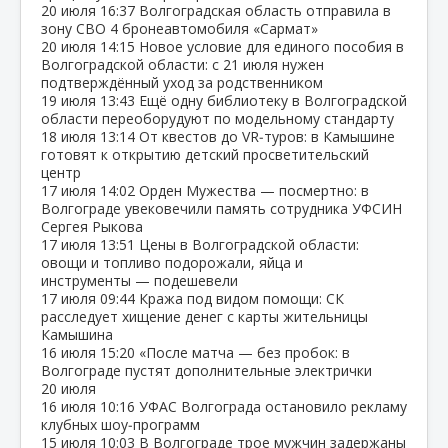
20 июля
16:37
Волгоградская область отправила в
зону СВО 4 бронеавтомобиля «Сармат»
20 июля
14:15
Новое условие для единого пособия в
Волгоградской области: с 21 июля нужен
подтверждённый уход за родственником
19 июля
13:43
Ещё одну библиотеку в Волгоградской
области переоборудуют по модельному стандарту
18 июля
13:14
От квестов до VR‑туров: в Камышине
готовят к открытию детский просветительский
центр
17 июля
14:02
Орден Мужества — посмертно: в
Волгограде увековечили память сотрудника УФСИН
Сергея Рыкова
17 июля
13:51
Цены в Волгоградской области:
овощи и топливо подорожали, яйца и
инструменты — подешевели
17 июля
09:44
Кража под видом помощи: СК
расследует хищение денег с карты жительницы
Камышина
16 июля
15:20
«После матча — без пробок: в
Волгограде пустят дополнительные электрички
20 июля
16 июля
10:16
УФАС Волгограда остановило рекламу
клубных шоу‑программ
15 июля
10:03
В Волгограде трое мужчин задержаны