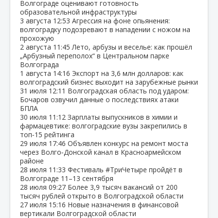
Волгограде оценивают готовность
образовательной инфраструктуры
3 августа
12:53
Агрессия на фоне опьянения:
волгоградку подозревают в нападении с ножом на
прохожую
2 августа
11:45
Лето, арбузы и веселье: как прошёл
„Арбузный переполох“ в Центральном парке
Волгограда
1 августа
14:16
Экспорт на 3,6 млн долларов: как
волгоградский бизнес выходит на зарубежные рынки
31 июля
12:11
Волгоградская область под ударом:
Бочаров озвучил данные о последствиях атаки
БПЛА
30 июля
11:12
Зарплаты выпускников в химии и
фармацевтике: волгоградские вузы закрепились в
топ‑15 рейтинга
29 июля
17:46
Объявлен конкурс на ремонт моста
через Волго‑Донской канал в Красноармейском
районе
28 июля
11:33
Фестиваль #ТриЧетыре пройдёт в
Волгограде 11–13 сентября
28 июля
09:27
Более 3,9 тысяч вакансий от 200
тысяч рублей открыто в Волгоградской области
27 июля
15:16
Новые назначения в финансовой
вертикали Волгоградской области