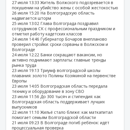
27 июля
13:33
Житель Волжского подозревается в
покушении на убийство жены с особой жестокостью
26 июля
15:20
На Волгоградскую область
надвигается шторм
25 июля
13:02
Глава Волгограда поздравил
сотрудников СК с профессиональным праздником и
отметил работу кадетских классов
24 июля
14:46
Губернатор Бочаров внепланово
проверил стройки: сроки сорваны в Волжском и
Волгограде
24 июля
12:22
Банки сокращают вакансии, но
активно поднимают зарплаты: главные тренды
рынка труда
23 июля
19:13
Триумф волгоградской школы
плавания: золото Полины Козякиной на первенстве
Европы
23 июля
14:05
Волгоградская область передала
технику и оборудование в зону СВО
23 июля
11:56
До 300 тысяч и стипендия: как
Волгоградская область поддерживает лучших
выпускников
22 июля
11:10
Жильё стало ближе: как маткапитал
помогает семьям Волгоградской области
21 июля
09:23
В Волгограде погиб ребёнок: идёт
процессуальная проверка