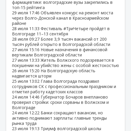
фармацевтике: волгоградские вузы закрепились в
топ‑15 рейтинга
29 июля
17:46
Объявлен конкурс на ремонт моста
через Волго‑Донской канал в Красноармейском
районе
28 июля
11:33
Фестиваль #ТриЧетыре пройдёт в
Волгограде 11–13 сентября
28 июля
09:27
Более 3,9 тысяч вакансий от 200
тысяч рублей открыто в Волгоградской области
27 июля
15:16
Новые назначения в финансовой
вертикали Волгоградской области
27 июля
13:33
Житель Волжского подозревается в
покушении на убийство жены с особой жестокостью
26 июля
15:20
На Волгоградскую область
надвигается шторм
25 июля
13:02
Глава Волгограда поздравил
сотрудников СК с профессиональным праздником и
отметил работу кадетских классов
24 июля
14:46
Губернатор Бочаров внепланово
проверил стройки: сроки сорваны в Волжском и
Волгограде
24 июля
12:22
Банки сокращают вакансии, но
активно поднимают зарплаты: главные тренды
рынка труда
23 июля
19:13
Триумф волгоградской школы