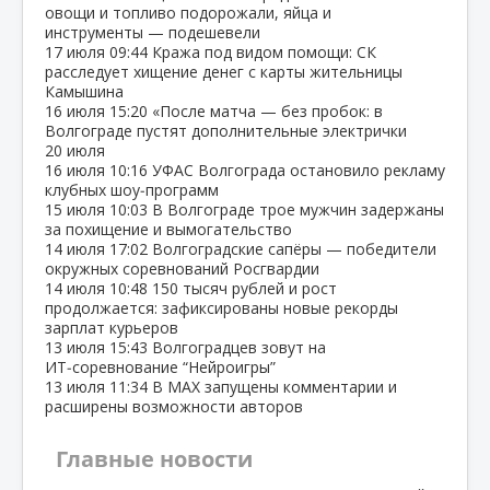
овощи и топливо подорожали, яйца и
инструменты — подешевели
17 июля
09:44
Кража под видом помощи: СК
расследует хищение денег с карты жительницы
Камышина
16 июля
15:20
«После матча — без пробок: в
Волгограде пустят дополнительные электрички
20 июля
16 июля
10:16
УФАС Волгограда остановило рекламу
клубных шоу‑программ
15 июля
10:03
В Волгограде трое мужчин задержаны
за похищение и вымогательство
14 июля
17:02
Волгоградские сапёры — победители
окружных соревнований Росгвардии
14 июля
10:48
150 тысяч рублей и рост
продолжается: зафиксированы новые рекорды
зарплат курьеров
13 июля
15:43
Волгоградцев зовут на
ИТ‑соревнование “Нейроигры”
13 июля
11:34
В МАХ запущены комментарии и
расширены возможности авторов
Главные новости