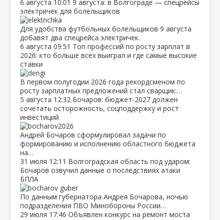
6 августа
10:01
9 августа: в Волгограде — спецрейсы
электричек для болельщиков
Для удобства футбольных болельщиков 9 августа
добавят два спецрейса электричек.
6 августа
09:51
Топ профессий по росту зарплат в
2026: кто больше всех выиграл и где самые высокие
ставки
В первом полугодии 2026 года рекордсменом по
росту зарплатных предложений стал сварщик:…
5 августа
12:32
Бочаров: бюджет‑2027 должен
сочетать осторожность, соцподдержку и рост
инвестиций
Андрей Бочаров сформулировал задачи по
формированию и исполнению областного бюджета
на…
31 июля
12:11
Волгоградская область под ударом:
Бочаров озвучил данные о последствиях атаки
БПЛА
По данным губернатора Андрея Бочарова, ночью
подразделения ПВО Минобороны России…
29 июля
17:46
Объявлен конкурс на ремонт моста