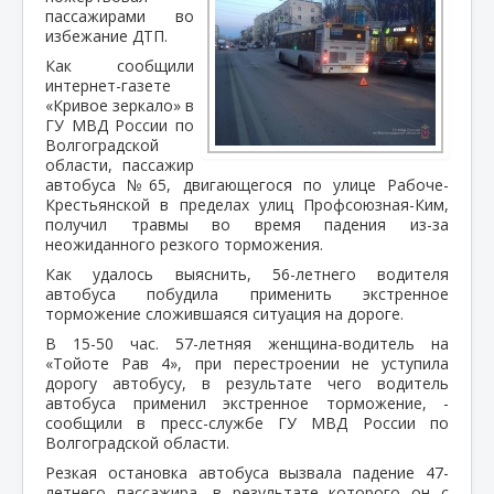
пассажирами во
избежание ДТП.
Как сообщили
интернет-газете
«Кривое зеркало» в
ГУ МВД России по
Волгоградской
области, пассажир
автобуса №65, двигающегося по улице Рабоче-
Крестьянской в пределах улиц Профсоюзная-Ким,
получил травмы во время падения из-за
неожиданного резкого торможения.
Как удалось выяснить, 56-летнего водителя
автобуса побудила применить экстренное
торможение сложившаяся ситуация на дороге.
В 15-50 час. 57-летняя женщина-водитель на
«Тойоте Рав 4», при перестроении не уступила
дорогу автобусу, в результате чего водитель
автобуса применил экстренное торможение, -
сообщили в пресс-службе ГУ МВД России по
Волгоградской области.
Резкая остановка автобуса вызвала падение 47-
летнего пассажира, в результате которого он с