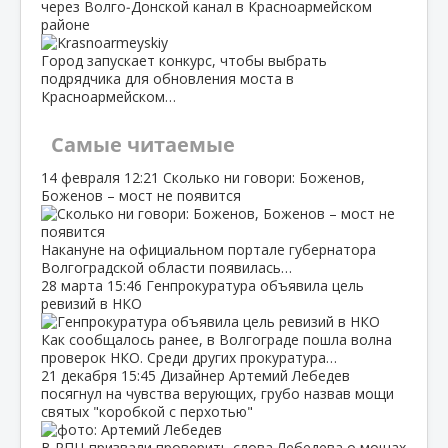
через Волго‑Донской канал в Красноармейском
районе
Город запускает конкурс, чтобы выбрать
подрядчика для обновления моста в
Красноармейском…
Самые читаемые
14 февраля
12:21
Сколько ни говори: Боженов,
Боженов – мост не появится
Накануне на официальном портале губернатора
Волгоградской области появилась…
28 марта
15:46
Генпрокуратура объявила цель
ревизий в НКО
Как сообщалось ранее, в Волгограде пошла волна
проверок НКО. Среди других прокуратура…
21 декабря
15:45
Дизайнер Артемий Лебедев
посягнул на чувства верующих, грубо назвав мощи
святых "коробкой с перхотью"
В РПЦ призвали проверить слова Лебедева о мощах