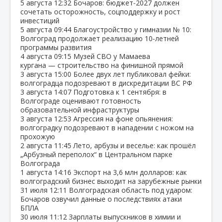
5 августа
12:32
Бочаров: бюджет‑2027 должен
сочетать осторожность, соцподдержку и рост
инвестиций
5 августа
09:44
Благоустройство у гимназии № 10:
Волгоград продолжает реализацию 10‑летней
программы развития
4 августа
09:15
Музей СВО у Мамаева
кургана — строительство на финишной прямой
3 августа
15:00
Более двух лет публиковал фейки:
волгоградца подозревают в дискредитации ВС РФ
3 августа
14:07
Подготовка к 1 сентября: в
Волгограде оценивают готовность
образовательной инфраструктуры
3 августа
12:53
Агрессия на фоне опьянения:
волгоградку подозревают в нападении с ножом на
прохожую
2 августа
11:45
Лето, арбузы и веселье: как прошёл
„Арбузный переполох“ в Центральном парке
Волгограда
1 августа
14:16
Экспорт на 3,6 млн долларов: как
волгоградский бизнес выходит на зарубежные рынки
31 июля
12:11
Волгоградская область под ударом:
Бочаров озвучил данные о последствиях атаки
БПЛА
30 июля
11:12
Зарплаты выпускников в химии и