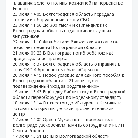
плавания: золото Полины Козякиной на первенстве
Европы
23 июля
14:05
Волгоградская область передала
технику и оборудование в зону СВО
23 июля
11:56
До 300 тысяч и стипендия: как
Волгоградская область поддерживает лучших
выпускников
22 июля
11:10
Жильё стало ближе: как маткапитал
помогает семьям Волгоградской области
21 июля
09:23
В Волгограде погиб ребёнок: идёт
процессуальная проверка
20 июля
16:37
Волгоградская область отправила в
зону СВО 4 бронеавтомобиля «Сармат»
20 июля
14:15
Новое условие для единого пособия в
Волгоградской области: с 21 июля нужен
подтверждённый уход за родственником
19 июля
13:43
Ещё одну библиотеку в Волгоградской
области переоборудуют по модельному стандарту
18 июля
13:14
От квестов до VR‑туров: в Камышине
готовят к открытию детский просветительский
центр
17 июля
14:02
Орден Мужества — посмертно: в
Волгограде увековечили память сотрудника УФСИН
Сергея Рыкова
17 июля
13:51
Цены в Волгоградской области: