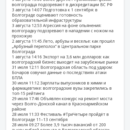
волгоградца подозревают в дискредитации ВС РФ
3 августа
14:07
Подготовка к 1 сентября: в
Волгограде оценивают готовность
образовательной инфраструктуры
3 августа
12:53
Агрессия на фоне опьянения:
волгоградку подозревают в нападении с ножом на
прохожую
2 августа
11:45
Лето, арбузы и веселье: как прошёл
„Арбузный переполох“ в Центральном парке
Волгограда
1 августа
14:16
Экспорт на 3,6 млн долларов: как
волгоградский бизнес выходит на зарубежные рынки
31 июля
12:11
Волгоградская область под ударом:
Бочаров озвучил данные о последствиях атаки
БПЛА
30 июля
11:12
Зарплаты выпускников в химии и
фармацевтике: волгоградские вузы закрепились в
топ‑15 рейтинга
29 июля
17:46
Объявлен конкурс на ремонт моста
через Волго‑Донской канал в Красноармейском
районе
28 июля
11:33
Фестиваль #ТриЧетыре пройдёт в
Волгограде 11–13 сентября
28 июля
09:27
Более 3,9 тысяч вакансий от 200
тысяч рублей открыто в Волгоградской области