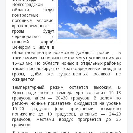
Волгоградской
области ждут
контрастные
погодные условия:
кратковременные
грозы будут
чередоваться с
сильной жарой.
Вечером 5 июля в
областном центре возможен дождь с грозой — в
такие моменты порывы ветра могут усиливаться до
15–20 м/с. По области ночью в отдельных районах
также прогнозируются кратковременные дожди и
грозы, днём же существенных осадков не
ожидается.
Температурный режим остаётся высоким. В
Волгограде ночью температура составит 16–18
градусов, днём — 28–30 градусов. В целом по
региону ночные показатели ожидаются на уровне
15–20 градусов (при прояснении возможно
понижение до 10 градусов), дневные — 24–29
градусов, местами воздух прогреется до 35
градусов.
Важное предупреждение касается пожарной