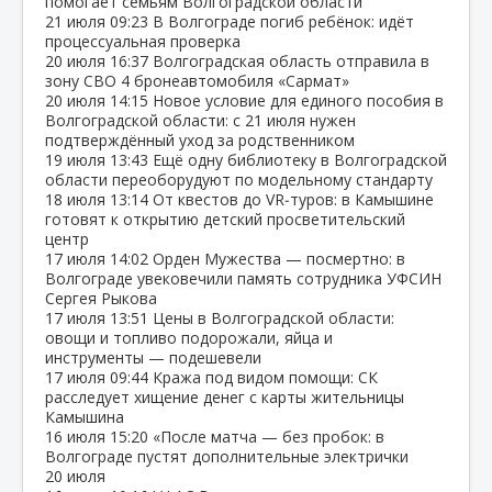
помогает семьям Волгоградской области
21 июля
09:23
В Волгограде погиб ребёнок: идёт
процессуальная проверка
20 июля
16:37
Волгоградская область отправила в
зону СВО 4 бронеавтомобиля «Сармат»
20 июля
14:15
Новое условие для единого пособия в
Волгоградской области: с 21 июля нужен
подтверждённый уход за родственником
19 июля
13:43
Ещё одну библиотеку в Волгоградской
области переоборудуют по модельному стандарту
18 июля
13:14
От квестов до VR‑туров: в Камышине
готовят к открытию детский просветительский
центр
17 июля
14:02
Орден Мужества — посмертно: в
Волгограде увековечили память сотрудника УФСИН
Сергея Рыкова
17 июля
13:51
Цены в Волгоградской области:
овощи и топливо подорожали, яйца и
инструменты — подешевели
17 июля
09:44
Кража под видом помощи: СК
расследует хищение денег с карты жительницы
Камышина
16 июля
15:20
«После матча — без пробок: в
Волгограде пустят дополнительные электрички
20 июля