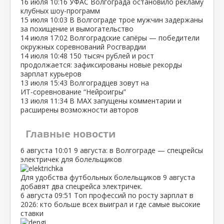
16 июля
10:16
УФАС Волгограда остановило рекламу
клубных шоу‑программ
15 июля
10:03
В Волгограде трое мужчин задержаны
за похищение и вымогательство
14 июля
17:02
Волгоградские сапёры — победители
окружных соревнований Росгвардии
14 июля
10:48
150 тысяч рублей и рост
продолжается: зафиксированы новые рекорды
зарплат курьеров
13 июля
15:43
Волгоградцев зовут на
ИТ‑соревнование “Нейроигры”
13 июля
11:34
В МАХ запущены комментарии и
расширены возможности авторов
Главные новости
6 августа
10:01
9 августа: в Волгограде — спецрейсы
электричек для болельщиков
Для удобства футбольных болельщиков 9 августа
добавят два спецрейса электричек.
6 августа
09:51
Топ профессий по росту зарплат в
2026: кто больше всех выиграл и где самые высокие
ставки