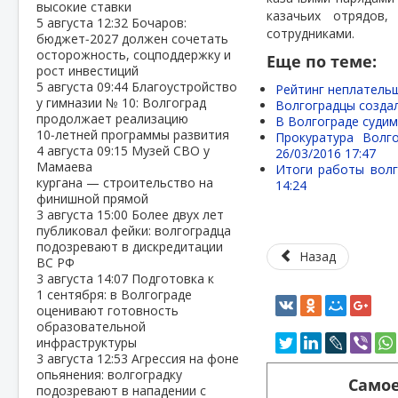
высокие ставки
казачьих отрядов
5 августа
12:32
Бочаров:
сотрудниками.
бюджет‑2027 должен сочетать
осторожность, соцподдержку и
Еще по теме:
рост инвестиций
5 августа
09:44
Благоустройство
Рейтинг неплательщ
у гимназии № 10: Волгоград
Волгоградцы созда
продолжает реализацию
В Волгограде судим
10‑летней программы развития
Прокуратура Волг
4 августа
09:15
Музей СВО у
26/03/2016 17:47
Мамаева
Итоги работы волг
кургана — строительство на
14:24
финишной прямой
3 августа
15:00
Более двух лет
публиковал фейки: волгоградца
подозревают в дискредитации
Назад
ВС РФ
3 августа
14:07
Подготовка к
1 сентября: в Волгограде
оценивают готовность
образовательной
инфраструктуры
3 августа
12:53
Агрессия на фоне
опьянения: волгоградку
Самое
подозревают в нападении с