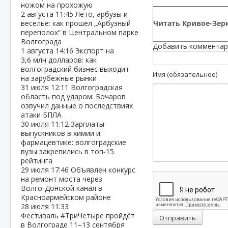
ножом на прохожую
2 августа
11:45
Лето, арбузы и
Читать Кривое-Зерк
веселье: как прошёл „Арбузный
переполох“ в Центральном парке
Волгограда
Добавить комментар
1 августа
14:16
Экспорт на
3,6 млн долларов: как
волгоградский бизнес выходит
Имя (обязательное)
на зарубежные рынки
31 июля
12:11
Волгоградская
область под ударом: Бочаров
озвучил данные о последствиях
атаки БПЛА
30 июля
11:12
Зарплаты
выпускников в химии и
фармацевтике: волгоградские
вузы закрепились в топ‑15
рейтинга
29 июля
17:46
Объявлен конкурс
на ремонт моста через
Волго‑Донской канал в
Красноармейском районе
28 июля
11:33
Фестиваль #ТриЧетыре пройдёт
Отправить
в Волгограде 11–13 сентября