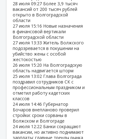
28 июля
09:27
Более 3,9 тысяч
вакансий от 200 тысяч рублей
открыто в Волгоградской
области
27 июля
15:16
Новые назначения
в финансовой вертикали
Волгоградской области
27 июля
13:33
Житель Волжского
подозревается в покушении на
убийство жены с особой
жестокостью
26 июля
15:20
На Волгоградскую
область надвигается шторм
25 июля
13:02
Глава Волгограда
поздравил сотрудников СК с
профессиональным праздником и
отметил работу кадетских
классов
24 июля
14:46
Губернатор
Бочаров внепланово проверил
стройки: сроки сорваны в
Волжском и Волгограде
24 июля
12:22
Банки сокращают
вакансии, но активно поднимают
зарплаты: главные тренды рынка