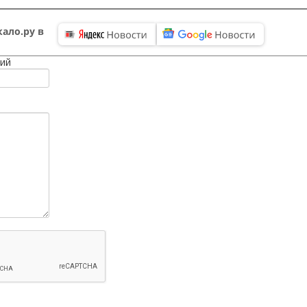
ало.ру в
ий