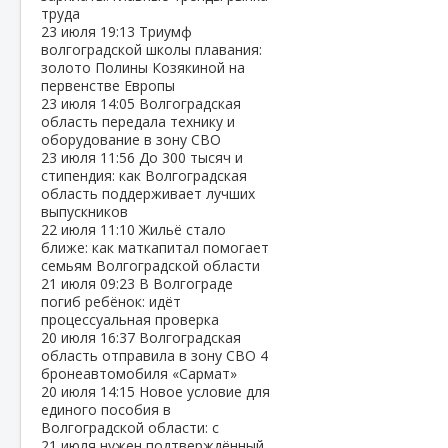
труда
23 июля
19:13
Триумф
волгоградской школы плавания:
золото Полины Козякиной на
первенстве Европы
23 июля
14:05
Волгоградская
область передала технику и
оборудование в зону СВО
23 июля
11:56
До 300 тысяч и
стипендия: как Волгоградская
область поддерживает лучших
выпускников
22 июля
11:10
Жильё стало
ближе: как маткапитал помогает
семьям Волгоградской области
21 июля
09:23
В Волгограде
погиб ребёнок: идёт
процессуальная проверка
20 июля
16:37
Волгоградская
область отправила в зону СВО 4
бронеавтомобиля «Сармат»
20 июля
14:15
Новое условие для
единого пособия в
Волгоградской области: с
21 июля нужен подтверждённый