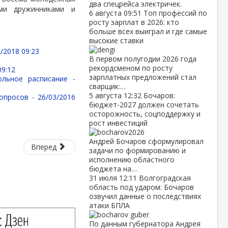
два спецрейса электричек.
ми дружинниками и
6 августа
09:51
Топ профессий по
росту зарплат в 2026: кто
больше всех выиграл и где самые
высокие ставки
/2018 09:23
В первом полугодии 2026 года
рекордсменом по росту
09:12
зарплатных предложений стал
ольное расписание -
сварщик:…
5 августа
12:32
Бочаров:
вопросов -
26/03/2016
бюджет‑2027 должен сочетать
осторожность, соцподдержку и
рост инвестиций
Андрей Бочаров сформулировал
Вперед
задачи по формированию и
исполнению областного
бюджета на…
31 июля
12:11
Волгоградская
область под ударом: Бочаров
озвучил данные о последствиях
атаки БПЛА
По данным губернатора Андрея