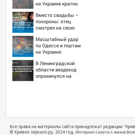
на Украине кратно
увеличилась
Вместо свадьбы –
точность попаданий
похороны: отец
по объектам ВСУ
смотрел на свою
мертвую 16-летнюю
Масштабный удар
дочь и не мог
по Одессе и портам
сдержать слезы
на Украине:
Последние новости,
В Ленинградской
подробности об
области вездеход
ударах России 9
опрокинулся на
августа 2026 года
дороге, пассажир
погиб
Все права на материалы сайта принадлежат редакции "Крив
© Кривое зеркало.ру, 2024 год, И
нтернет-газета о жизни Волг