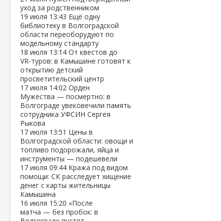
уход за родственником
19 июля
13:43
Ещё одну
библиотеку в Волгоградской
области переоборудуют по
модельному стандарту
18 июля
13:14
От квестов до
VR‑туров: в Камышине готовят к
открытию детский
просветительский центр
17 июля
14:02
Орден
Мужества — посмертно: в
Волгограде увековечили память
сотрудника УФСИН Сергея
Рыкова
17 июля
13:51
Цены в
Волгоградской области: овощи и
топливо подорожали, яйца и
инструменты — подешевели
17 июля
09:44
Кража под видом
помощи: СК расследует хищение
денег с карты жительницы
Камышина
16 июля
15:20
«После
матча — без пробок: в
Волгограде пустят