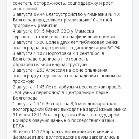
сочетать осторожность, соцподдержку и рост
инвестиций
5 августа
09:44
Благоустройство у гимназии № 10:
Волгоград продолжает реализацию 10‑летней
программы развития
4 августа
09:15
Музей СВО у Мамаева
кургана — строительство на финишной прямой
3 августа
15:00
Более двух лет публиковал фейки:
волгоградца подозревают в дискредитации ВС РФ
3 августа
14:07
Подготовка к 1 сентября: в
Волгограде оценивают готовность
образовательной инфраструктуры
3 августа
12:53
Агрессия на фоне опьянения:
волгоградку подозревают в нападении с ножом на
прохожую
2 августа
11:45
Лето, арбузы и веселье: как прошёл
„Арбузный переполох“ в Центральном парке
Волгограда
1 августа
14:16
Экспорт на 3,6 млн долларов: как
волгоградский бизнес выходит на зарубежные рынки
31 июля
12:11
Волгоградская область под ударом:
Бочаров озвучил данные о последствиях атаки
БПЛА
30 июля
11:12
Зарплаты выпускников в химии и
фармацевтике: волгоградские вузы закрепились в