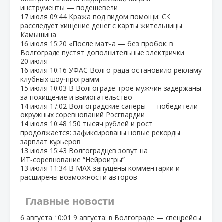
инструменты — подешевели
17 июля
09:44
Кража под видом помощи: СК
расследует хищение денег с карты жительницы
Камышина
16 июля
15:20
«После матча — без пробок: в
Волгограде пустят дополнительные электрички
20 июля
16 июля
10:16
УФАС Волгограда остановило рекламу
клубных шоу‑программ
15 июля
10:03
В Волгограде трое мужчин задержаны
за похищение и вымогательство
14 июля
17:02
Волгоградские сапёры — победители
окружных соревнований Росгвардии
14 июля
10:48
150 тысяч рублей и рост
продолжается: зафиксированы новые рекорды
зарплат курьеров
13 июля
15:43
Волгоградцев зовут на
ИТ‑соревнование “Нейроигры”
13 июля
11:34
В МАХ запущены комментарии и
расширены возможности авторов
Главные новости
6 августа
10:01
9 августа: в Волгограде — спецрейсы