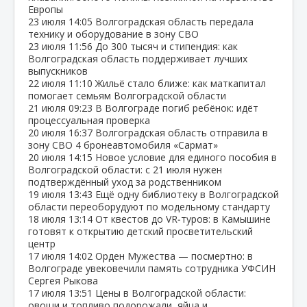
Европы
23 июля
14:05
Волгоградская область передала
технику и оборудование в зону СВО
23 июля
11:56
До 300 тысяч и стипендия: как
Волгоградская область поддерживает лучших
выпускников
22 июля
11:10
Жильё стало ближе: как маткапитал
помогает семьям Волгоградской области
21 июля
09:23
В Волгограде погиб ребёнок: идёт
процессуальная проверка
20 июля
16:37
Волгоградская область отправила в
зону СВО 4 бронеавтомобиля «Сармат»
20 июля
14:15
Новое условие для единого пособия в
Волгоградской области: с 21 июля нужен
подтверждённый уход за родственником
19 июля
13:43
Ещё одну библиотеку в Волгоградской
области переоборудуют по модельному стандарту
18 июля
13:14
От квестов до VR‑туров: в Камышине
готовят к открытию детский просветительский
центр
17 июля
14:02
Орден Мужества — посмертно: в
Волгограде увековечили память сотрудника УФСИН
Сергея Рыкова
17 июля
13:51
Цены в Волгоградской области:
овощи и топливо подорожали, яйца и