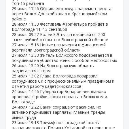
топ‑15 рейтинга
29 июля
17:46
Объявлен конкурс на ремонт моста
через Волго‑Донской канал в Красноармейском
районе
28 июля
11:33
Фестиваль #ТриЧетыре пройдёт в
Волгограде 11–13 сентября
28 июля
09:27
Более 3,9 тысяч вакансий от 200
тысяч рублей открыто в Волгоградской области
27 июля
15:16
Новые назначения в финансовой
вертикали Волгоградской области
27 июля
13:33
Житель Волжского подозревается в
покушении на убийство жены с особой жестокостью
26 июля
15:20
На Волгоградскую область
надвигается шторм
25 июля
13:02
Глава Волгограда поздравил
сотрудников СК с профессиональным праздником и
отметил работу кадетских классов
24 июля
14:46
Губернатор Бочаров внепланово
проверил стройки: сроки сорваны в Волжском и
Волгограде
24 июля
12:22
Банки сокращают вакансии, но
активно поднимают зарплаты: главные тренды
рынка труда
23 июля
19:13
Триумф волгоградской школы
плавания: золото Полины Козякиной на первенстве