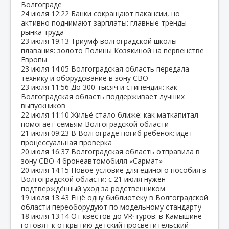
Волгограде
24 июля
12:22
Банки сокращают вакансии, но
активно поднимают зарплаты: главные тренды
рынка труда
23 июля
19:13
Триумф волгоградской школы
плавания: золото Полины Козякиной на первенстве
Европы
23 июля
14:05
Волгоградская область передала
технику и оборудование в зону СВО
23 июля
11:56
До 300 тысяч и стипендия: как
Волгоградская область поддерживает лучших
выпускников
22 июля
11:10
Жильё стало ближе: как маткапитал
помогает семьям Волгоградской области
21 июля
09:23
В Волгограде погиб ребёнок: идёт
процессуальная проверка
20 июля
16:37
Волгоградская область отправила в
зону СВО 4 бронеавтомобиля «Сармат»
20 июля
14:15
Новое условие для единого пособия в
Волгоградской области: с 21 июля нужен
подтверждённый уход за родственником
19 июля
13:43
Ещё одну библиотеку в Волгоградской
области переоборудуют по модельному стандарту
18 июля
13:14
От квестов до VR‑туров: в Камышине
готовят к открытию детский просветительский