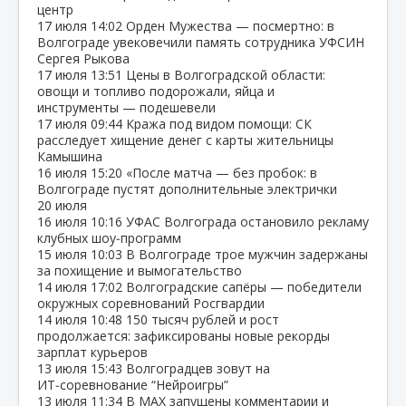
центр
17 июля
14:02
Орден Мужества — посмертно: в
Волгограде увековечили память сотрудника УФСИН
Сергея Рыкова
17 июля
13:51
Цены в Волгоградской области:
овощи и топливо подорожали, яйца и
инструменты — подешевели
17 июля
09:44
Кража под видом помощи: СК
расследует хищение денег с карты жительницы
Камышина
16 июля
15:20
«После матча — без пробок: в
Волгограде пустят дополнительные электрички
20 июля
16 июля
10:16
УФАС Волгограда остановило рекламу
клубных шоу‑программ
15 июля
10:03
В Волгограде трое мужчин задержаны
за похищение и вымогательство
14 июля
17:02
Волгоградские сапёры — победители
окружных соревнований Росгвардии
14 июля
10:48
150 тысяч рублей и рост
продолжается: зафиксированы новые рекорды
зарплат курьеров
13 июля
15:43
Волгоградцев зовут на
ИТ‑соревнование “Нейроигры”
13 июля
11:34
В МАХ запущены комментарии и