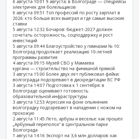
6 августа
10:01
9 августа: в Волгограде — спецрейсы
электричек для болельщиков
6 августа
09:51
Топ профессий по росту зарплат в
2026: кто больше всех выиграл и где самые высокие
ставки
5 августа
12:32
Бочаров: бюджет‑2027 должен
сочетать осторожность, соцподдержку и рост
инвестиций
5 августа
09:44
Благоустройство у гимназии № 10:
Волгоград продолжает реализацию 10‑летней
программы развития
4 августа
09:15
Музей СВО у Мамаева
кургана — строительство на финишной прямой
3 августа
15:00
Более двух лет публиковал фейки:
волгоградца подозревают в дискредитации ВС РФ
3 августа
14:07
Подготовка к 1 сентября: в
Волгограде оценивают готовность
образовательной инфраструктуры
3 августа
12:53
Агрессия на фоне опьянения:
волгоградку подозревают в нападении с ножом на
прохожую
2 августа
11:45
Лето, арбузы и веселье: как прошёл
„Арбузный переполох“ в Центральном парке
Волгограда
1 августа
14:16
Экспорт на 3,6 млн долларов: как