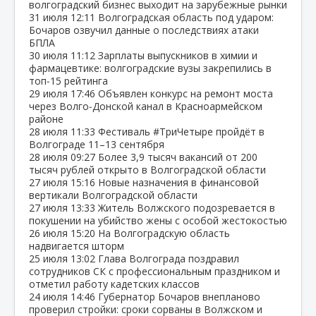
волгоградский бизнес выходит на зарубежные рынки
31 июля
12:11
Волгоградская область под ударом:
Бочаров озвучил данные о последствиях атаки
БПЛА
30 июля
11:12
Зарплаты выпускников в химии и
фармацевтике: волгоградские вузы закрепились в
топ‑15 рейтинга
29 июля
17:46
Объявлен конкурс на ремонт моста
через Волго‑Донской канал в Красноармейском
районе
28 июля
11:33
Фестиваль #ТриЧетыре пройдёт в
Волгограде 11–13 сентября
28 июля
09:27
Более 3,9 тысяч вакансий от 200
тысяч рублей открыто в Волгоградской области
27 июля
15:16
Новые назначения в финансовой
вертикали Волгоградской области
27 июля
13:33
Житель Волжского подозревается в
покушении на убийство жены с особой жестокостью
26 июля
15:20
На Волгоградскую область
надвигается шторм
25 июля
13:02
Глава Волгограда поздравил
сотрудников СК с профессиональным праздником и
отметил работу кадетских классов
24 июля
14:46
Губернатор Бочаров внепланово
проверил стройки: сроки сорваны в Волжском и