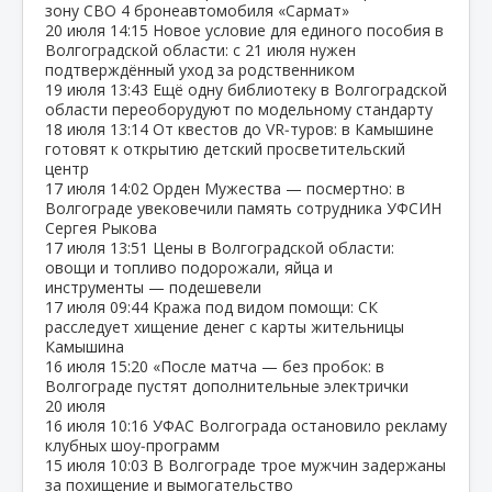
зону СВО 4 бронеавтомобиля «Сармат»
20 июля
14:15
Новое условие для единого пособия в
Волгоградской области: с 21 июля нужен
подтверждённый уход за родственником
19 июля
13:43
Ещё одну библиотеку в Волгоградской
области переоборудуют по модельному стандарту
18 июля
13:14
От квестов до VR‑туров: в Камышине
готовят к открытию детский просветительский
центр
17 июля
14:02
Орден Мужества — посмертно: в
Волгограде увековечили память сотрудника УФСИН
Сергея Рыкова
17 июля
13:51
Цены в Волгоградской области:
овощи и топливо подорожали, яйца и
инструменты — подешевели
17 июля
09:44
Кража под видом помощи: СК
расследует хищение денег с карты жительницы
Камышина
16 июля
15:20
«После матча — без пробок: в
Волгограде пустят дополнительные электрички
20 июля
16 июля
10:16
УФАС Волгограда остановило рекламу
клубных шоу‑программ
15 июля
10:03
В Волгограде трое мужчин задержаны
за похищение и вымогательство