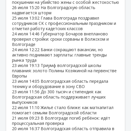
покушении на убийство жены с особой жестокостью
26 июля
15:20
На Волгоградскую область
надвигается шторм
25 июля
13:02
Глава Волгограда поздравил
сотрудников СК с профессиональным праздником и
отметил работу кадетских классов
24 июля
14:46
Губернатор Бочаров внепланово
проверил стройки: сроки сорваны в Волжском и
Волгограде
24 июля
12:22
Банки сокращают вакансии, но
активно поднимают зарплаты: главные тренды
рынка труда
23 июля
19:13
Триумф волгоградской школы
плавания: золото Полины Козякиной на первенстве
Европы
23 июля
14:05
Волгоградская область передала
технику и оборудование в зону СВО
23 июля
11:56
До 300 тысяч и стипендия: как
Волгоградская область поддерживает лучших
выпускников
22 июля
11:10
Жильё стало ближе: как маткапитал
помогает семьям Волгоградской области
21 июля
09:23
В Волгограде погиб ребёнок: идёт
процессуальная проверка
20 июля
16:37
Волгоградская область отправила в