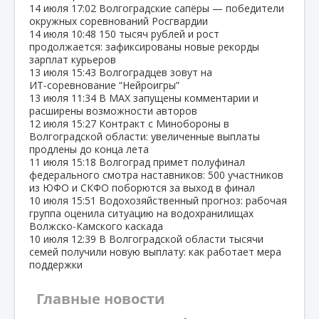
14 июля
17:02
Волгоградские сапёры — победители
окружных соревнований Росгвардии
14 июля
10:48
150 тысяч рублей и рост
продолжается: зафиксированы новые рекорды
зарплат курьеров
13 июля
15:43
Волгоградцев зовут на
ИТ‑соревнование “Нейроигры”
13 июля
11:34
В МАХ запущены комментарии и
расширены возможности авторов
12 июля
15:27
Контракт с Минобороны в
Волгоградской области: увеличенные выплаты
продлены до конца лета
11 июля
15:18
Волгоград примет полуфинал
федерального смотра наставников: 500 участников
из ЮФО и СКФО поборются за выход в финал
10 июля
15:51
Водохозяйственный прогноз: рабочая
группа оценила ситуацию на водохранилищах
Волжско‑Камского каскада
10 июля
12:39
В Волгоградской области тысячи
семей получили новую выплату: как работает мера
поддержки
Главные новости