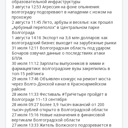
образовательной инфраструктуры
3 августа
12:53
Агрессия на фоне опьянения:
волгоградку подозревают в нападении с ножом на
прохожую
2 августа
11:45
Лето, арбузы и веселье: как прошёл
„Арбузный переполох“ в Центральном парке
Волгограда
1 августа
14:16
Экспорт на 3,6 млн долларов: как
волгоградский бизнес выходит на зарубежные рынки
31 июля
12:11
Волгоградская область под ударом:
Бочаров озвучил данные о последствиях атаки
БПЛА
30 июля
11:12
Зарплаты выпускников в химии и
фармацевтике: волгоградские вузы закрепились в
топ‑15 рейтинга
29 июля
17:46
Объявлен конкурс на ремонт моста
через Волго‑Донской канал в Красноармейском
районе
28 июля
11:33
Фестиваль #ТриЧетыре пройдёт в
Волгограде 11–13 сентября
28 июля
09:27
Более 3,9 тысяч вакансий от 200
тысяч рублей открыто в Волгоградской области
27 июля
15:16
Новые назначения в финансовой
вертикали Волгоградской области
27 июля
13:33
Житель Волжского подозревается в