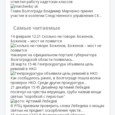
отметил работу кадетских классов
Глава Волгограда Владимир Марченко принял
участие в коллегии Следственного управления СК…
Самые читаемые
14 февраля
12:21
Сколько ни говори: Боженов,
Боженов – мост не появится
Накануне на официальном портале губернатора
Волгоградской области появилась…
28 марта
15:46
Генпрокуратура объявила цель
ревизий в НКО
Как сообщалось ранее, в Волгограде пошла волна
проверок НКО. Среди других прокуратура…
21 декабря
15:45
Дизайнер Артемий Лебедев
посягнул на чувства верующих, грубо назвав мощи
святых "коробкой с перхотью"
В РПЦ призвали проверить слова Лебедева о мощах
святых на предмет оскорбления чувств…
15 января
12:02
В Волгоградской области