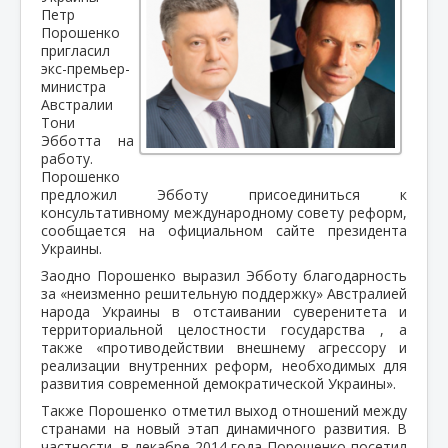
Петр
Порошенко
пригласил
экс-премьер-
министра
Австралии
Тони
Эбботта
на
работу.
Порошенко
предложил Эбботу присоединиться к
консультативному международному совету реформ,
сообщается на официальном сайте президента
Украины.
Заодно Порошенко выразил Эбботу благодарность
за «неизменно решительную поддержку» Австралией
народа Украины в отстаивании суверенитета и
территориальной целостности государства , а
также «противодействии внешнему агрессору и
реализации внутренних реформ, необходимых для
развития современной демократической Украины».
Также Порошенко
отметил выход отношений между
странами на новый этап динамичного развития. В
частности, в декабре 2014 года Порошенко посетил