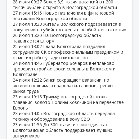
28 июля
09:27
Более 3,9 тысяч вакансий от 200
тысяч рублей открыто в Волгоградской области
27 июля
15:16
Новые назначения в финансовой
вертикали Волгоградской области
27 июля
13:33
Житель Волжского подозревается в
покушении на убийство жены с особой жестокостью
26 июля
15:20
На Волгоградскую область
надвигается шторм
25 июля
13:02
Глава Волгограда поздравил
сотрудников СК с профессиональным праздником и
отметил работу кадетских классов
24 июля
14:46
Губернатор Бочаров внепланово
проверил стройки: сроки сорваны в Волжском и
Волгограде
24 июля
12:22
Банки сокращают вакансии, но
активно поднимают зарплаты: главные тренды
рынка труда
23 июля
19:13
Триумф волгоградской школы
плавания: золото Полины Козякиной на первенстве
Европы
23 июля
14:05
Волгоградская область передала
технику и оборудование в зону СВО
23 июля
11:56
До 300 тысяч и стипендия: как
Волгоградская область поддерживает лучших
выпускников