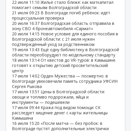
22 июля
11:10
Жильё стало ближе: как маткапитал
помогает семьям Волгоградской области
21 июля
09:23
В Волгограде погиб ребёнок: идёт
процессуальная проверка
20 июля
16:37
Волгоградская область отправила в
зону СВО 4 бронеавтомобиля «Сармат»
20 июля
14:15
Новое условие для единого пособия в
Волгоградской области: с 21 июля нужен
подтверждённый уход за родственником
19 июля
13:43
Ещё одну библиотеку в Волгоградской
области переоборудуют по модельному стандарту
18 июля
13:14
От квестов до VR‑туров: в Камышине
готовят к открытию детский просветительский
центр
17 июля
14:02
Орден Мужества — посмертно: в
Волгограде увековечили память сотрудника УФСИН
Сергея Рыкова
17 июля
13:51
Цены в Волгоградской области:
овощи и топливо подорожали, яйца и
инструменты — подешевели
17 июля
09:44
Кража под видом помощи: СК
расследует хищение денег с карты жительницы
Камышина
16 июля
15:20
«После матча — без пробок: в
Волгограде пустят дополнительные электрички