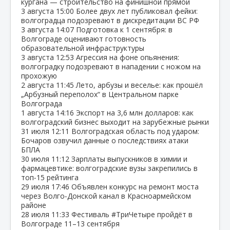
кургана — строительство на финишной прямой
3 августа
15:00
Более двух лет публиковал фейки:
волгоградца подозревают в дискредитации ВС РФ
3 августа
14:07
Подготовка к 1 сентября: в
Волгограде оценивают готовность
образовательной инфраструктуры
3 августа
12:53
Агрессия на фоне опьянения:
волгоградку подозревают в нападении с ножом на
прохожую
2 августа
11:45
Лето, арбузы и веселье: как прошёл
„Арбузный переполох“ в Центральном парке
Волгограда
1 августа
14:16
Экспорт на 3,6 млн долларов: как
волгоградский бизнес выходит на зарубежные рынки
31 июля
12:11
Волгоградская область под ударом:
Бочаров озвучил данные о последствиях атаки
БПЛА
30 июля
11:12
Зарплаты выпускников в химии и
фармацевтике: волгоградские вузы закрепились в
топ‑15 рейтинга
29 июля
17:46
Объявлен конкурс на ремонт моста
через Волго‑Донской канал в Красноармейском
районе
28 июля
11:33
Фестиваль #ТриЧетыре пройдёт в
Волгограде 11–13 сентября