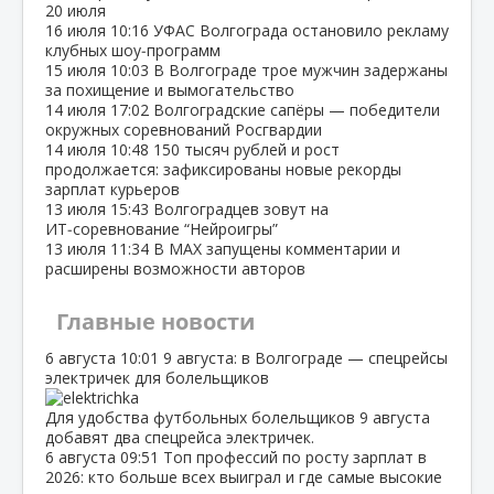
20 июля
16 июля
10:16
УФАС Волгограда остановило рекламу
клубных шоу‑программ
15 июля
10:03
В Волгограде трое мужчин задержаны
за похищение и вымогательство
14 июля
17:02
Волгоградские сапёры — победители
окружных соревнований Росгвардии
14 июля
10:48
150 тысяч рублей и рост
продолжается: зафиксированы новые рекорды
зарплат курьеров
13 июля
15:43
Волгоградцев зовут на
ИТ‑соревнование “Нейроигры”
13 июля
11:34
В МАХ запущены комментарии и
расширены возможности авторов
Главные новости
6 августа
10:01
9 августа: в Волгограде — спецрейсы
электричек для болельщиков
Для удобства футбольных болельщиков 9 августа
добавят два спецрейса электричек.
6 августа
09:51
Топ профессий по росту зарплат в
2026: кто больше всех выиграл и где самые высокие