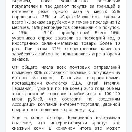
Впрочем, пока большинство российских
покупателей и так делают покупки за границей в
интернете реже одного раза в месяц: 55%
опрошенных GFK и «Яндекс.Маркетом» сделали
всего 1-3 заказа за рубежом в течение последних 12
месяцев, 16% респондентов совершили 4-5 покупок,
а 13% — 5-10 приобретений. Всего 16%
участников опроса заказали за последний год в
иностранных онлайн-магазинах товары более 10
раз. При этом 71% отечественных клиентов
зарубежных сайтов не пользовались агрегаторами
заказов.
От общего числа всех почтовых отправлений
примерно 80% составляют посылки с покупками из
интернет-магазинов. Главными отправителями-
поставщиками считаются США, Китай, Италия,
Германия, Турция и пр. На конец 2013 года объем
трансграничной торговли приблизится к 100-120
млрд рублей, что составит, по сведениям
Ассоциации компаний интернет-торговли, двойной
прирост по отношению к прошлому году.
Еще в конце октября Бельянинов высказывал
опасение, что интернет-покупки «растут как
снежный ком». В конечном итоге это может