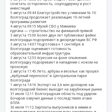
сочетать осторожность, соцподдержку и рост
инвестиций
5 августа
09:44
Благоустройство у гимназии № 10:
Волгоград продолжает реализацию 10‑летней
программы развития
4 августа
09:15
Музей СВО у Мамаева
кургана — строительство на финишной прямой
3 августа
15:00
Более двух лет публиковал фейки:
волгоградца подозревают в дискредитации ВС РФ
3 августа
14:07
Подготовка к 1 сентября: в
Волгограде оценивают готовность
образовательной инфраструктуры
3 августа
12:53
Агрессия на фоне опьянения:
волгоградку подозревают в нападении с ножом на
прохожую
2 августа
11:45
Лето, арбузы и веселье: как прошёл
„Арбузный переполох“ в Центральном парке
Волгограда
1 августа
14:16
Экспорт на 3,6 млн долларов: как
волгоградский бизнес выходит на зарубежные рынки
31 июля
12:11
Волгоградская область под ударом:
Бочаров озвучил данные о последствиях атаки
БПЛА
30 июля
11:12
Зарплаты выпускников в химии и
фармацевтике: волгоградские вузы закрепились в