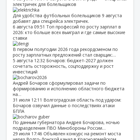
электричек для болельщиков
Для удобства футбольных болельщиков 9 августа
добавят два спецрейса электричек.
6 августа
09:51
Топ профессий по росту зарплат в
2026: кто больше всех выиграл и где самые высокие
ставки
В первом полугодии 2026 года рекордсменом по
росту зарплатных предложений стал сварщик:…
5 августа
12:32
Бочаров: бюджет‑2027 должен
сочетать осторожность, соцподдержку и рост
инвестиций
Андрей Бочаров сформулировал задачи по
формированию и исполнению областного бюджета
на…
31 июля
12:11
Волгоградская область под ударом:
Бочаров озвучил данные о последствиях атаки
БПЛА
По данным губернатора Андрея Бочарова, ночью
подразделения ПВО Минобороны России…
29 июля
17:46
Объявлен конкурс на ремонт моста
через Волго‑Донской канал в Красноармейском