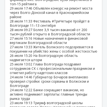
топ‑15 рейтинга
29 июля
17:46
Объявлен конкурс на ремонт моста
через Волго‑Донской канал в Красноармейском
районе
28 июля
11:33
Фестиваль #ТриЧетыре пройдёт в
Волгограде 11–13 сентября
28 июля
09:27
Более 3,9 тысяч вакансий от 200
тысяч рублей открыто в Волгоградской области
27 июля
15:16
Новые назначения в финансовой
вертикали Волгоградской области
27 июля
13:33
Житель Волжского подозревается в
покушении на убийство жены с особой жестокостью
26 июля
15:20
На Волгоградскую область
надвигается шторм
25 июля
13:02
Глава Волгограда поздравил
сотрудников СК с профессиональным праздником и
отметил работу кадетских классов
24 июля
14:46
Губернатор Бочаров внепланово
проверил стройки: сроки сорваны в Волжском и
Волгограде
24 июля
12:22
Банки сокращают вакансии, но
активно поднимают зарплаты: главные тренды
рынка труда
23 июля
19:13
Триумф волгоградской школы