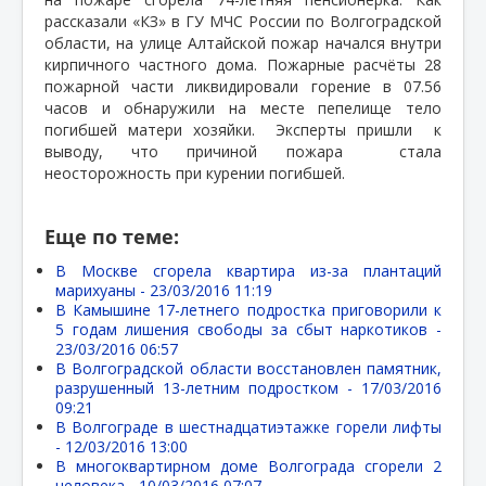
рассказали «КЗ» в ГУ МЧС России по Волгоградской
области, на улице Алтайской пожар начался внутри
кирпичного частного дома. Пожарные расчёты 28
пожарной части ликвидировали горение в 07.56
часов и обнаружили на месте пепелище тело
погибшей матери хозяйки.
Эксперты пришли
к
выводу, что причиной пожара
стала
неосторожность при курении погибшей.
Еще по теме:
В Москве сгорела квартира из-за плантаций
марихуаны -
23/03/2016 11:19
В Камышине 17-летнего подростка приговорили к
5 годам лишения свободы за сбыт наркотиков -
23/03/2016 06:57
В Волгоградской области восстановлен памятник,
разрушенный 13-летним подростком -
17/03/2016
09:21
В Волгограде в шестнадцатиэтажке горели лифты
-
12/03/2016 13:00
В многоквартирном доме Волгограда сгорели 2
человека -
10/03/2016 07:07