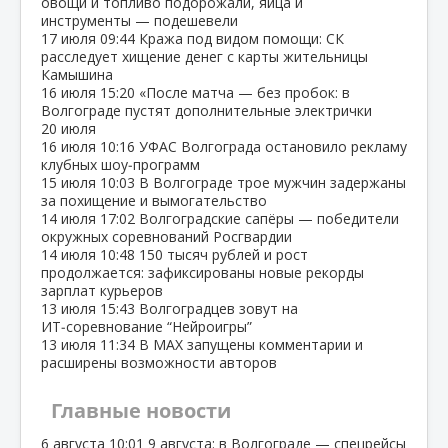
овощи и топливо подорожали, яйца и
инструменты — подешевели
17 июля
09:44
Кража под видом помощи: СК
расследует хищение денег с карты жительницы
Камышина
16 июля
15:20
«После матча — без пробок: в
Волгограде пустят дополнительные электрички
20 июля
16 июля
10:16
УФАС Волгограда остановило рекламу
клубных шоу‑программ
15 июля
10:03
В Волгограде трое мужчин задержаны
за похищение и вымогательство
14 июля
17:02
Волгоградские сапёры — победители
окружных соревнований Росгвардии
14 июля
10:48
150 тысяч рублей и рост
продолжается: зафиксированы новые рекорды
зарплат курьеров
13 июля
15:43
Волгоградцев зовут на
ИТ‑соревнование “Нейроигры”
13 июля
11:34
В МАХ запущены комментарии и
расширены возможности авторов
Главные новости
6 августа
10:01
9 августа: в Волгограде — спецрейсы