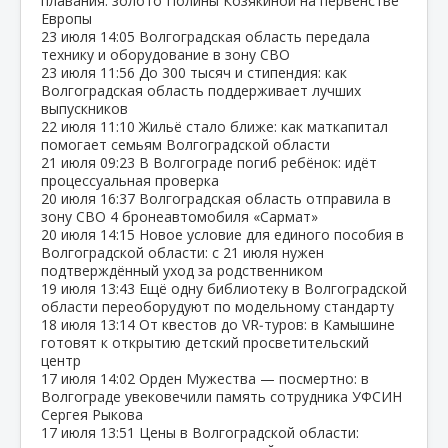
плавания: золото Полины Козякиной на первенстве
Европы
23 июля
14:05
Волгоградская область передала
технику и оборудование в зону СВО
23 июля
11:56
До 300 тысяч и стипендия: как
Волгоградская область поддерживает лучших
выпускников
22 июля
11:10
Жильё стало ближе: как маткапитал
помогает семьям Волгоградской области
21 июля
09:23
В Волгограде погиб ребёнок: идёт
процессуальная проверка
20 июля
16:37
Волгоградская область отправила в
зону СВО 4 бронеавтомобиля «Сармат»
20 июля
14:15
Новое условие для единого пособия в
Волгоградской области: с 21 июля нужен
подтверждённый уход за родственником
19 июля
13:43
Ещё одну библиотеку в Волгоградской
области переоборудуют по модельному стандарту
18 июля
13:14
От квестов до VR‑туров: в Камышине
готовят к открытию детский просветительский
центр
17 июля
14:02
Орден Мужества — посмертно: в
Волгограде увековечили память сотрудника УФСИН
Сергея Рыкова
17 июля
13:51
Цены в Волгоградской области: