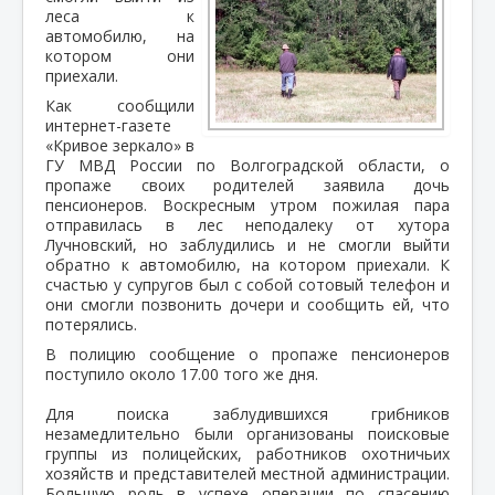
леса к
автомобилю, на
котором они
приехали.
Как сообщили
интернет-газете
«Кривое зеркало» в
ГУ МВД России по Волгоградской области, о
пропаже своих родителей заявила дочь
пенсионеров. Воскресным утром пожилая пара
отправилась в лес неподалеку от хутора
Лучновский, но заблудились и не смогли выйти
обратно к автомобилю, на котором приехали. К
счастью у супругов был с собой сотовый телефон и
они смогли позвонить дочери и сообщить ей, что
потерялись.
В полицию сообщение о пропаже пенсионеров
поступило около 17.00 того же дня.
Для поиска заблудившихся грибников
незамедлительно были организованы поисковые
группы из полицейских, работников охотничьих
хозяйств и представителей местной администрации.
Большую роль в успехе операции по спасению