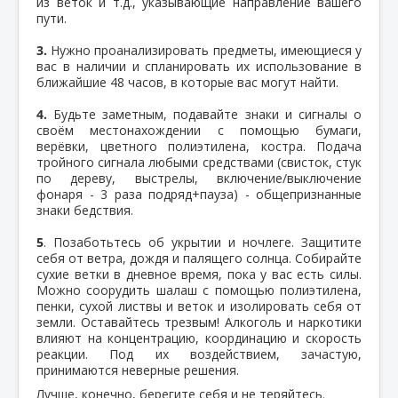
из веток и т.д., указывающие направление вашего
пути.
3.
Нужно проанализировать предметы, имеющиеся у
вас в наличии и спланировать их использование в
ближайшие 48 часов, в которые вас могут найти.
4.
Будьте заметным, подавайте знаки и сигналы о
своём местонахождении с помощью бумаги,
верёвки, цветного полиэтилена, костра. Подача
тройного сигнала любыми средствами (свисток, стук
по дереву, выстрелы, включение/выключение
фонаря - 3 раза подряд+пауза) - общепризнанные
знаки бедствия.
5
. Позаботьтесь об укрытии и ночлеге. Защитите
себя от ветра, дождя и палящего солнца. Собирайте
сухие ветки в дневное время, пока у вас есть силы.
Можно соорудить шалаш с помощью полиэтилена,
пенки, сухой листвы и веток и изолировать себя от
земли. Оставайтесь трезвым! Алкоголь и наркотики
влияют на концентрацию, координацию и скорость
реакции. Под их воздействием, зачастую,
принимаются неверные решения.
Лучше, конечно, берегите себя и не теряйтесь.