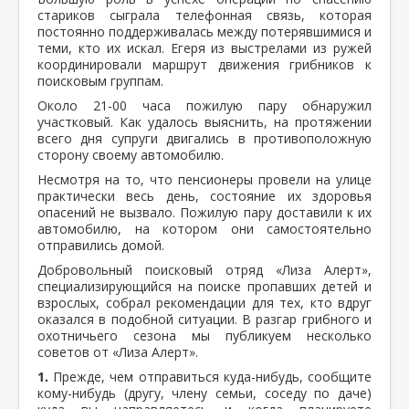
стариков сыграла телефонная связь, которая
постоянно поддерживалась между потерявшимися и
теми, кто их искал. Егеря из выстрелами из ружей
координировали маршрут движения грибников к
поисковым группам.
Около 21-00 часа пожилую пару обнаружил
участковый. Как удалось выяснить, на протяжении
всего дня супруги двигались в противоположную
сторону своему автомобилю.
Несмотря на то, что пенсионеры провели на улице
практически весь день, состояние их здоровья
опасений не вызвало. Пожилую пару доставили к их
автомобилю, на котором они самостоятельно
отправились домой.
Добровольный поисковый отряд «Лиза Алерт»,
специализирующийся на поиске пропавших детей и
взрослых, собрал рекомендации для тех, кто вдруг
оказался в подобной ситуации. В разгар грибного и
охотничьего сезона мы публикуем несколько
советов от «Лиза Алерт».
1.
Прежде, чем отправиться куда-нибудь, сообщите
кому-нибудь (другу, члену семьи, соседу по даче)