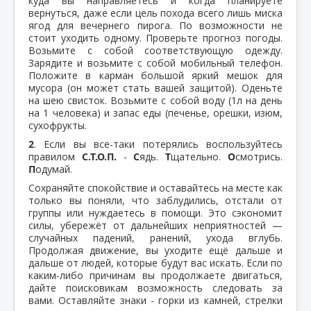
куда вы направляетесь и когда планируете
вернуться, даже если цель похода всего лишь миска
ягод для вечернего пирога. По возможности не
стоит уходить одному. Проверьте прогноз погоды.
Возьмите с собой соответствующую одежду.
Зарядите и возьмите с собой мобильный телефон.
Положите в карман большой яркий мешок для
мусора (он может стать вашей защитой). Оденьте
на шею свисток. Возьмите с собой воду (1л на день
на 1 человека) и запас еды (печенье, орешки, изюм,
сухофрукты.
2
. Если вы все-таки потерялись воспользуйтесь
правилом
С.Т.О.П.
-
С
ядь.
Т
щательно.
О
смотрись.
П
одумай.
Сохраняйте спокойствие и оставайтесь на месте как
только вы поняли, что заблудились, отстали от
группы или нуждаетесь в помощи. Это сэкономит
силы, убережёт от дальнейших неприятностей —
случайных падений, ранений, ухода вглубь.
Продолжая движение, вы уходите ещё дальше и
дальше от людей, которые будут вас искать. Если по
каким-либо причинам вы продолжаете двигаться,
дайте поисковикам возможность следовать за
вами. Оставляйте знаки - горки из камней, стрелки