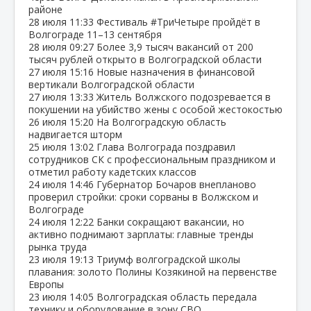
районе
28 июля
11:33
Фестиваль #ТриЧетыре пройдёт в
Волгограде 11–13 сентября
28 июля
09:27
Более 3,9 тысяч вакансий от 200
тысяч рублей открыто в Волгоградской области
27 июля
15:16
Новые назначения в финансовой
вертикали Волгоградской области
27 июля
13:33
Житель Волжского подозревается в
покушении на убийство жены с особой жестокостью
26 июля
15:20
На Волгоградскую область
надвигается шторм
25 июля
13:02
Глава Волгограда поздравил
сотрудников СК с профессиональным праздником и
отметил работу кадетских классов
24 июля
14:46
Губернатор Бочаров внепланово
проверил стройки: сроки сорваны в Волжском и
Волгограде
24 июля
12:22
Банки сокращают вакансии, но
активно поднимают зарплаты: главные тренды
рынка труда
23 июля
19:13
Триумф волгоградской школы
плавания: золото Полины Козякиной на первенстве
Европы
23 июля
14:05
Волгоградская область передала
технику и оборудование в зону СВО