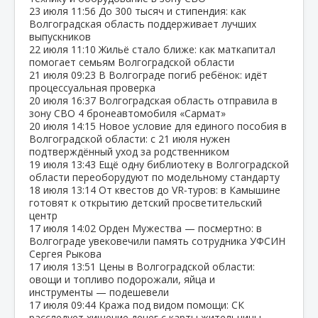
23 июля
11:56
До 300 тысяч и стипендия: как
Волгоградская область поддерживает лучших
выпускников
22 июля
11:10
Жильё стало ближе: как маткапитал
помогает семьям Волгоградской области
21 июля
09:23
В Волгограде погиб ребёнок: идёт
процессуальная проверка
20 июля
16:37
Волгоградская область отправила в
зону СВО 4 бронеавтомобиля «Сармат»
20 июля
14:15
Новое условие для единого пособия в
Волгоградской области: с 21 июля нужен
подтверждённый уход за родственником
19 июля
13:43
Ещё одну библиотеку в Волгоградской
области переоборудуют по модельному стандарту
18 июля
13:14
От квестов до VR‑туров: в Камышине
готовят к открытию детский просветительский
центр
17 июля
14:02
Орден Мужества — посмертно: в
Волгограде увековечили память сотрудника УФСИН
Сергея Рыкова
17 июля
13:51
Цены в Волгоградской области:
овощи и топливо подорожали, яйца и
инструменты — подешевели
17 июля
09:44
Кража под видом помощи: СК
расследует хищение денег с карты жительницы