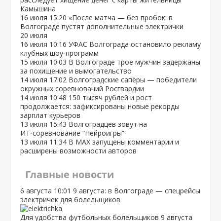
Камышина
16 июля
15:20
«После матча — без пробок: в
Волгограде пустят дополнительные электрички
20 июля
16 июля
10:16
УФАС Волгограда остановило рекламу
клубных шоу‑программ
15 июля
10:03
В Волгограде трое мужчин задержаны
за похищение и вымогательство
14 июля
17:02
Волгоградские сапёры — победители
окружных соревнований Росгвардии
14 июля
10:48
150 тысяч рублей и рост
продолжается: зафиксированы новые рекорды
зарплат курьеров
13 июля
15:43
Волгоградцев зовут на
ИТ‑соревнование “Нейроигры”
13 июля
11:34
В МАХ запущены комментарии и
расширены возможности авторов
Главные новости
6 августа
10:01
9 августа: в Волгограде — спецрейсы
электричек для болельщиков
Для удобства футбольных болельщиков 9 августа