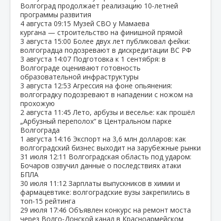
Волгоград продолжает реализацию 10‑летней
программы развития
4 августа
09:15
Музей СВО у Мамаева
кургана — строительство на финишной прямой
3 августа
15:00
Более двух лет публиковал фейки:
волгоградца подозревают в дискредитации ВС РФ
3 августа
14:07
Подготовка к 1 сентября: в
Волгограде оценивают готовность
образовательной инфраструктуры
3 августа
12:53
Агрессия на фоне опьянения:
волгоградку подозревают в нападении с ножом на
прохожую
2 августа
11:45
Лето, арбузы и веселье: как прошёл
„Арбузный переполох“ в Центральном парке
Волгограда
1 августа
14:16
Экспорт на 3,6 млн долларов: как
волгоградский бизнес выходит на зарубежные рынки
31 июля
12:11
Волгоградская область под ударом:
Бочаров озвучил данные о последствиях атаки
БПЛА
30 июля
11:12
Зарплаты выпускников в химии и
фармацевтике: волгоградские вузы закрепились в
топ‑15 рейтинга
29 июля
17:46
Объявлен конкурс на ремонт моста
через Волго‑Донской канал в Красноармейском