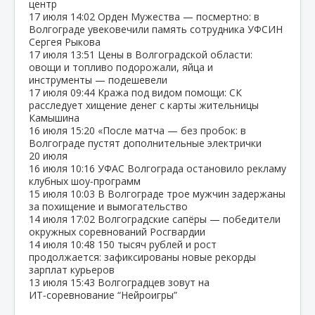
центр
17 июля
14:02
Орден Мужества — посмертно: в
Волгограде увековечили память сотрудника УФСИН
Сергея Рыкова
17 июля
13:51
Цены в Волгоградской области:
овощи и топливо подорожали, яйца и
инструменты — подешевели
17 июля
09:44
Кража под видом помощи: СК
расследует хищение денег с карты жительницы
Камышина
16 июля
15:20
«После матча — без пробок: в
Волгограде пустят дополнительные электрички
20 июля
16 июля
10:16
УФАС Волгограда остановило рекламу
клубных шоу‑программ
15 июля
10:03
В Волгограде трое мужчин задержаны
за похищение и вымогательство
14 июля
17:02
Волгоградские сапёры — победители
окружных соревнований Росгвардии
14 июля
10:48
150 тысяч рублей и рост
продолжается: зафиксированы новые рекорды
зарплат курьеров
13 июля
15:43
Волгоградцев зовут на
ИТ‑соревнование “Нейроигры”