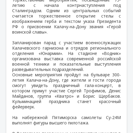
летию с начала контрнаступления под
Сталинградом. Одним из центральных событий
считается торжественное открытие стелы с
изображением герба и текстом указа Президента
РФ о присвоении Калачу-на-Дону звания «Герой
воинской славы».
Запланирован парад с участием военнослужащих
Калачевского гарнизона и отрядов регионального
отделения «Юнармии». На стадионе «Водник»
организована выставка современной российской
военной техники и показательные выступления
разведывательных подразделений.
Основные мероприятия пройдут на бульваре 300-
летия Калача-на-Дону, где жители и гости города
смогут увидеть праздничный гала-концерт, в
котором примут участие Сергей Трофимов, Денис
Майданов, группа «Кватро» и Борис Щербаков.
Кульминацией праздника станет красочный
фейерверк.
На набережной Пятиморска самолеты Су-24М
выполнят фигуры высшего пилотажа.