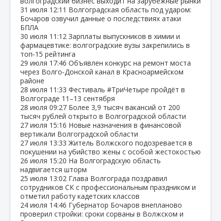
волгоградский бизнес выходит на зарубежные рынки
31 июля
12:11
Волгоградская область под ударом:
Бочаров озвучил данные о последствиях атаки
БПЛА
30 июля
11:12
Зарплаты выпускников в химии и
фармацевтике: волгоградские вузы закрепились в
топ‑15 рейтинга
29 июля
17:46
Объявлен конкурс на ремонт моста
через Волго‑Донской канал в Красноармейском
районе
28 июля
11:33
Фестиваль #ТриЧетыре пройдёт в
Волгограде 11–13 сентября
28 июля
09:27
Более 3,9 тысяч вакансий от 200
тысяч рублей открыто в Волгоградской области
27 июля
15:16
Новые назначения в финансовой
вертикали Волгоградской области
27 июля
13:33
Житель Волжского подозревается в
покушении на убийство жены с особой жестокостью
26 июля
15:20
На Волгоградскую область
надвигается шторм
25 июля
13:02
Глава Волгограда поздравил
сотрудников СК с профессиональным праздником и
отметил работу кадетских классов
24 июля
14:46
Губернатор Бочаров внепланово
проверил стройки: сроки сорваны в Волжском и