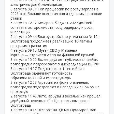
электричек для болельщиков
6 августа
09:51
Топ профессий по росту зарплат в
2026: кто больше всех выиграл и где самые высокие
ставки
5 августа
12:32
Бочаров: бюджет‑2027 должен
сочетать осторожность, соцподдержку и рост
инвестиций
5 августа
09:44
Благоустройство у гимназии № 10:
Волгоград продолжает реализацию 10‑летней
программы развития
4 августа
09:15
Музей СВО у Мамаева
кургана — строительство на финишной прямой
3 августа
15:00
Более двух лет публиковал фейки:
волгоградца подозревают в дискредитации ВС РФ
3 августа
14:07
Подготовка к 1 сентября: в
Волгограде оценивают готовность
образовательной инфраструктуры
3 августа
12:53
Агрессия на фоне опьянения:
волгоградку подозревают в нападении с ножом на
прохожую
2 августа
11:45
Лето, арбузы и веселье: как прошёл
„Арбузный переполох“ в Центральном парке
Волгограда
1 августа
14:16
Экспорт на 3,6 млн долларов: как