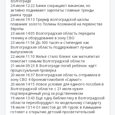
Волгограде
24 июля
12:22
Банки сокращают вакансии, но
активно поднимают зарплаты: главные тренды
рынка труда
23 июля
19:13
Триумф волгоградской школы
плавания: золото Полины Козякиной на первенстве
Европы
23 июля
14:05
Волгоградская область передала
технику и оборудование в зону СВО
23 июля
11:56
До 300 тысяч и стипендия: как
Волгоградская область поддерживает лучших
выпускников
22 июля
11:10
Жильё стало ближе: как маткапитал
помогает семьям Волгоградской области
21 июля
09:23
В Волгограде погиб ребёнок: идёт
процессуальная проверка
20 июля
16:37
Волгоградская область отправила в
зону СВО 4 бронеавтомобиля «Сармат»
20 июля
14:15
Новое условие для единого пособия в
Волгоградской области: с 21 июля нужен
подтверждённый уход за родственником
19 июля
13:43
Ещё одну библиотеку в Волгоградской
области переоборудуют по модельному стандарту
18 июля
13:14
От квестов до VR‑туров: в Камышине
готовят к открытию детский просветительский