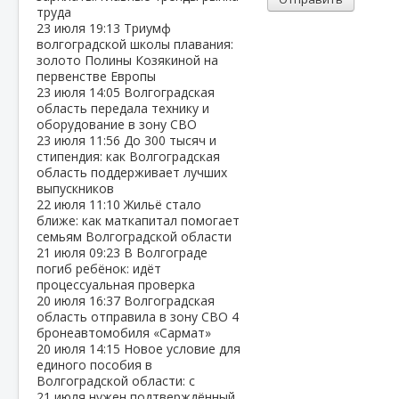
труда
23 июля
19:13
Триумф
волгоградской школы плавания:
золото Полины Козякиной на
первенстве Европы
23 июля
14:05
Волгоградская
область передала технику и
оборудование в зону СВО
23 июля
11:56
До 300 тысяч и
стипендия: как Волгоградская
область поддерживает лучших
выпускников
22 июля
11:10
Жильё стало
ближе: как маткапитал помогает
семьям Волгоградской области
21 июля
09:23
В Волгограде
погиб ребёнок: идёт
процессуальная проверка
20 июля
16:37
Волгоградская
область отправила в зону СВО 4
бронеавтомобиля «Сармат»
20 июля
14:15
Новое условие для
единого пособия в
Волгоградской области: с
21 июля нужен подтверждённый