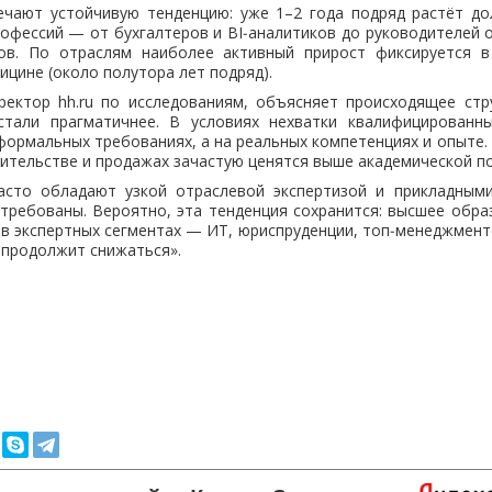
мечают устойчивую тенденцию: уже 1–2 года подряд растёт д
офессий — от бухгалтеров и BI‑аналитиков до руководителей 
ов. По отраслям наиболее активный прирост фиксируется в 
ицине (около полутора лет подряд).
ректор hh.ru по исследованиям, объясняет происходящее ст
стали прагматичнее. В условиях нехватки квалифицированн
формальных требованиях, а на реальных компетенциях и опыте.
оительстве и продажах зачастую ценятся выше академической п
сто обладают узкой отраслевой экспертизой и прикладным
требованы. Вероятно, эта тенденция сохранится: высшее обр
в экспертных сегментах — ИТ, юриспруденции, топ‑менеджмент
 продолжит снижаться».