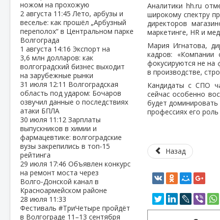
ножом на прохожую
Аналитики hh.ru от
2 августа
11:45
Лето, арбузы и
широкому спектру пр
веселье: как прошёл „Арбузный
директоров магазин
переполох“ в Центральном парке
маркетинге, HR и мед
Волгограда
Мария Игнатова, ди
1 августа
14:16
Экспорт на
кадров: «Компании 
3,6 млн долларов: как
фокусируются не на 
волгоградский бизнес выходит
в производстве, стр
на зарубежные рынки
31 июля
12:11
Волгоградская
Кандидаты с СПО ча
область под ударом: Бочаров
сейчас особенно вос
озвучил данные о последствиях
будет доминировать 
атаки БПЛА
профессиях его роль
30 июля
11:12
Зарплаты
выпускников в химии и
фармацевтике: волгоградские
вузы закрепились в топ‑15
Назад
рейтинга
29 июля
17:46
Объявлен конкурс
на ремонт моста через
Волго‑Донской канал в
Красноармейском районе
28 июля
11:33
Фестиваль #ТриЧетыре пройдёт
в Волгограде 11–13 сентября