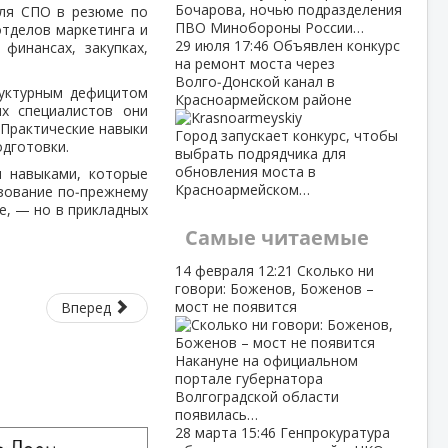
Бочарова, ночью подразделения
оля СПО в резюме по
ПВО Минобороны России…
отделов маркетинга и
29 июля
17:46
Объявлен конкурс
финансах, закупках,
на ремонт моста через
Волго‑Донской канал в
руктурным дефицитом
Красноармейском районе
ых специалистов они
 Практические навыки
Город запускает конкурс, чтобы
одготовки.
выбрать подрядчика для
обновления моста в
и навыками, которые
Красноармейском…
азование по‑прежнему
е, — но в прикладных
Самые читаемые
14 февраля
12:21
Сколько ни
говори: Боженов, Боженов –
мост не появится
Вперед
Накануне на официальном
портале губернатора
Волгоградской области
появилась…
28 марта
15:46
Генпрокуратура