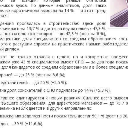
руют за позиции, которые раньше считались
кников вузов. По данным аналитиков, доля таких
белых воротничков» выросла на 14 % — и этот тренд
ься.
денция проявилась в строительстве: здесь доля
еличилась на 13,7 % и достигла внушительных 47,3 %.
а показатель тоже подрос — до 42,3 % (рост на 6 %),
мацевтике доля специалистов со средним образованием соста
 это с растущим спросом на практические навыки: работодате
ый диплом.
ают не только отрасли в целом, но и конкретные професс
ажам уже 43 % специалистов имеют СПО — за два года показа
 доля кандидатов со средним образованием и в более специали
рачей — до 26 % (рост на 6,6 %);
едставителей — до 25 % (+5,5 %);
ча доля соискателей с СПО поднялась до 14 % (+5,3 %).
тивнее адаптируются к новым реалиям. Сильнее всего выросл
высшего образования, для директоров магазинов — до 75,7 %
инамика наблюдается и в других направлениях:
взысканию задолженности показатель достиг 50,1 % (рост на 28,
дов — 39 % (+11,6 %).