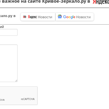
 важное на сайте Кривое-Зеркало.ру в
ало.ру в
ий