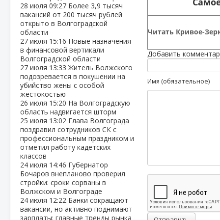
Самое
28 июля
09:27
Более 3,9 тысяч
вакансий от 200 тысяч рублей
открыто в Волгоградской
Читать Кривое-Зерк
области
27 июля
15:16
Новые назначения
в финансовой вертикали
Добавить комментар
Волгоградской области
27 июля
13:33
Житель Волжского
подозревается в покушении на
Имя (обязательное)
убийство жены с особой
жестокостью
26 июля
15:20
На Волгоградскую
область надвигается шторм
25 июля
13:02
Глава Волгограда
поздравил сотрудников СК с
профессиональным праздником и
отметил работу кадетских
классов
24 июля
14:46
Губернатор
Бочаров внепланово проверил
стройки: сроки сорваны в
Волжском и Волгограде
24 июля
12:22
Банки сокращают
вакансии, но активно поднимают
зарплаты: главные тренды рынка
Отправить