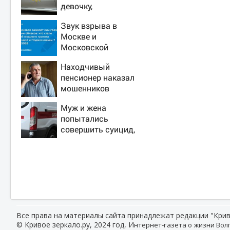
девочку,
ворвавшись в
Звук взрыва в
квартиру
Москве и
Московской
области 7 августа
Находчивый
2026 года: Причины,
пенсионер наказал
источник, откуда
мошенников
был громкий хлопок
изощренным
Муж и жена
способом
попытались
совершить суицид,
предупредив
оперативные
службы
Все права на материалы сайта принадлежат редакции "Крив
© Кривое зеркало.ру, 2024 год, И
нтернет-газета о жизни Волг