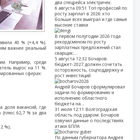
два спецрейса электричек.
6 августа
09:51
Топ профессий по
росту зарплат в 2026: кто
больше всех выиграл и где самые
высокие ставки
В первом полугодии 2026 года
рекордсменом по росту
вила 40 % (+4,4 %).
зарплатных предложений стал
лям важнее реальный
сварщик:…
5 августа
12:32
Бочаров:
ии. Например, среди
бюджет‑2027 должен сочетать
тель вырос на 11 %.
осторожность, соцподдержку и
зированных сферах:
рост инвестиций
Андрей Бочаров сформулировал
задачи по формированию и
исполнению областного
бюджета на…
а доля вакансий, где
31 июля
12:11
Волгоградская
 (плюс 62,7 % за два
область под ударом: Бочаров
озвучил данные о последствиях
атаки БПЛА
2 %);
По данным губернатора Андрея