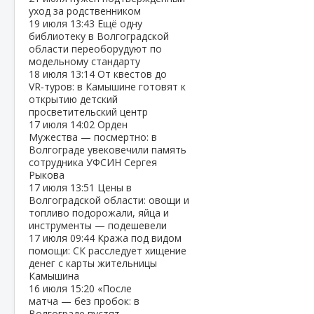
уход за родственником
19 июля
13:43
Ещё одну
библиотеку в Волгоградской
области переоборудуют по
модельному стандарту
18 июля
13:14
От квестов до
VR‑туров: в Камышине готовят к
открытию детский
просветительский центр
17 июля
14:02
Орден
Мужества — посмертно: в
Волгограде увековечили память
сотрудника УФСИН Сергея
Рыкова
17 июля
13:51
Цены в
Волгоградской области: овощи и
топливо подорожали, яйца и
инструменты — подешевели
17 июля
09:44
Кража под видом
помощи: СК расследует хищение
денег с карты жительницы
Камышина
16 июля
15:20
«После
матча — без пробок: в
Волгограде пустят