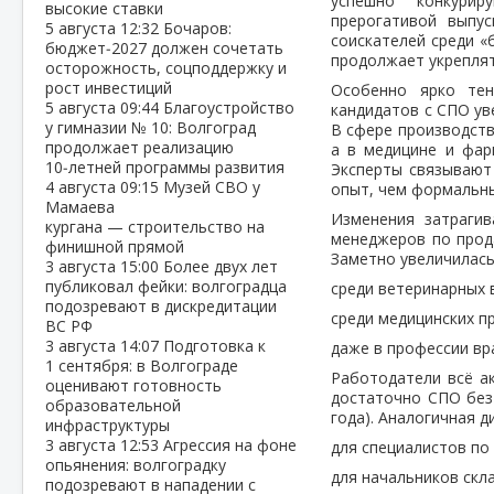
успешно конкури
высокие ставки
прерогативой выпус
5 августа
12:32
Бочаров:
соискателей среди «
бюджет‑2027 должен сочетать
продолжает укреплят
осторожность, соцподдержку и
рост инвестиций
Особенно ярко тен
5 августа
09:44
Благоустройство
кандидатов с СПО ув
у гимназии № 10: Волгоград
В сфере производств
продолжает реализацию
а в медицине и фар
10‑летней программы развития
Эксперты связывают
4 августа
09:15
Музей СВО у
опыт, чем формальн
Мамаева
Изменения затрагив
кургана — строительство на
менеджеров по прод
финишной прямой
Заметно увеличилась
3 августа
15:00
Более двух лет
публиковал фейки: волгоградца
среди ветеринарных в
подозревают в дискредитации
среди медицинских пр
ВС РФ
3 августа
14:07
Подготовка к
даже в профессии вра
1 сентября: в Волгограде
Работодатели всё ак
оценивают готовность
достаточно СПО без 
образовательной
года). Аналогичная д
инфраструктуры
3 августа
12:53
Агрессия на фоне
для специалистов по 
опьянения: волгоградку
для начальников скла
подозревают в нападении с