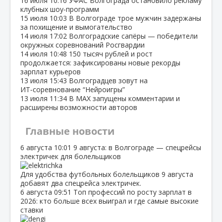
16 июля
10:16
УФАС Волгограда остановило рекламу
клубных шоу‑программ
15 июля
10:03
В Волгограде трое мужчин задержаны
за похищение и вымогательство
14 июля
17:02
Волгоградские сапёры — победители
окружных соревнований Росгвардии
14 июля
10:48
150 тысяч рублей и рост
продолжается: зафиксированы новые рекорды
зарплат курьеров
13 июля
15:43
Волгоградцев зовут на
ИТ‑соревнование “Нейроигры”
13 июля
11:34
В МАХ запущены комментарии и
расширены возможности авторов
Главные новости
6 августа
10:01
9 августа: в Волгограде — спецрейсы
электричек для болельщиков
Для удобства футбольных болельщиков 9 августа
добавят два спецрейса электричек.
6 августа
09:51
Топ профессий по росту зарплат в
2026: кто больше всех выиграл и где самые высокие
ставки