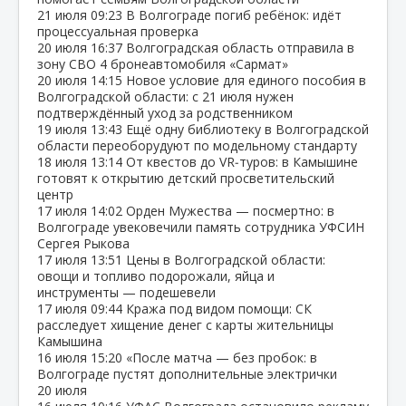
21 июля
09:23
В Волгограде погиб ребёнок: идёт
процессуальная проверка
20 июля
16:37
Волгоградская область отправила в
зону СВО 4 бронеавтомобиля «Сармат»
20 июля
14:15
Новое условие для единого пособия в
Волгоградской области: с 21 июля нужен
подтверждённый уход за родственником
19 июля
13:43
Ещё одну библиотеку в Волгоградской
области переоборудуют по модельному стандарту
18 июля
13:14
От квестов до VR‑туров: в Камышине
готовят к открытию детский просветительский
центр
17 июля
14:02
Орден Мужества — посмертно: в
Волгограде увековечили память сотрудника УФСИН
Сергея Рыкова
17 июля
13:51
Цены в Волгоградской области:
овощи и топливо подорожали, яйца и
инструменты — подешевели
17 июля
09:44
Кража под видом помощи: СК
расследует хищение денег с карты жительницы
Камышина
16 июля
15:20
«После матча — без пробок: в
Волгограде пустят дополнительные электрички
20 июля