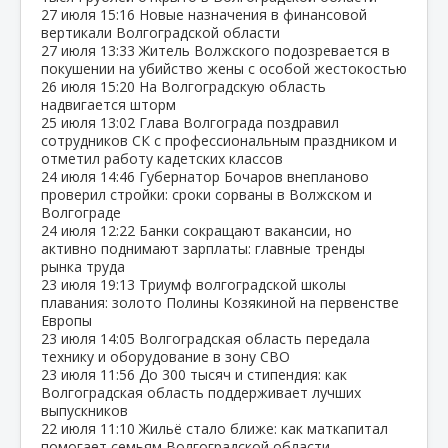
27 июля
15:16
Новые назначения в финансовой
вертикали Волгоградской области
27 июля
13:33
Житель Волжского подозревается в
покушении на убийство жены с особой жестокостью
26 июля
15:20
На Волгоградскую область
надвигается шторм
25 июля
13:02
Глава Волгограда поздравил
сотрудников СК с профессиональным праздником и
отметил работу кадетских классов
24 июля
14:46
Губернатор Бочаров внепланово
проверил стройки: сроки сорваны в Волжском и
Волгограде
24 июля
12:22
Банки сокращают вакансии, но
активно поднимают зарплаты: главные тренды
рынка труда
23 июля
19:13
Триумф волгоградской школы
плавания: золото Полины Козякиной на первенстве
Европы
23 июля
14:05
Волгоградская область передала
технику и оборудование в зону СВО
23 июля
11:56
До 300 тысяч и стипендия: как
Волгоградская область поддерживает лучших
выпускников
22 июля
11:10
Жильё стало ближе: как маткапитал
помогает семьям Волгоградской области