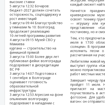
экскурсии. Мероприя
высокие ставки
каждый сможет найти
5 августа
12:32
Бочаров:
бюджет‑2027 должен сочетать
Начнётся праздн
осторожность, соцподдержку и
краеведческом музе
рост инвестиций
освоят технику грун
5 августа
09:44
Благоустройство
— игрушку или кук
у гимназии № 10: Волгоград
представление «Ка
продолжает реализацию
постановку, но и смо
10‑летней программы развития
Тем, кто предпочита
4 августа
09:15
Музей СВО у
июля в 17:00 обла
Мамаева
солнцем». В програ
кургана — строительство на
исполнить песни о
финишной прямой
рассчитанная на уча
3 августа
15:00
Более двух лет
публиковал фейки: волгоградца
Любителям живой муз
подозревают в дискредитации
выступит группа «К
ВС РФ
можно попрактиковат
3 августа
14:07
Подготовка к
работ местных масте
1 сентября: в Волгограде
Завершит череду пр
оценивают готовность
пройдёт 11 июля. 
образовательной
пригласят на мас
инфраструктуры
поучаствовать в ак
3 августа
12:53
Агрессия на фоне
фотозоне. Для удоб
опьянения: волгоградку
вагон»: он отправитс
подозревают в нападении с