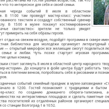
тия рассчитаны на гостей разных возрастов, так что
 что‑то интересное для себя и своей семьи.
ичная череда событий 8 июля в областном
е. В 11:00 там проведут мастер‑класс: участники
тованного текстиля и создадут собственный сувенир
лу. В 15:00 в музее покажут костюмированное
зачье сватовство»: зрители не только увидят
гут примерить на себя образы героев.
ет отдых на свежем воздухе, подойдёт программа в сквере име
стная библиотека для молодёжи организует литературный 
мме — открытый микрофон: все желающие смогут поделиться л
 семье и любви. Чуть позже стартует игровая программ
стие целых команд.
ыки стоит заглянуть 8 июля в областной центр народного творч
авер‑истории». До концерта в фойе центра будут работать тв
ься в плетении венков, попробовать себя в рисовании и позна
ров.
аздничных событий семейный праздник в музее‑заповеднике «С
Начало в 12:00. Гостей познакомят с традициями и бытом 
тер‑класс по созданию домашнего оберега‑талисмана, 
тивностях на интерактивных площадках и сделать памятные сн
ства посетителей из отдалённых районов организуют специал
я со станции Волгоград‑1 в 10:52.