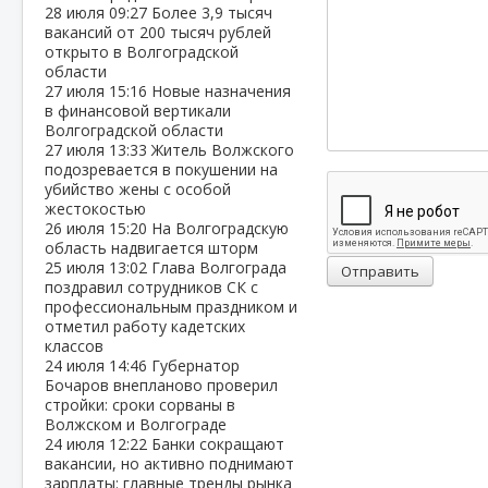
28 июля
09:27
Более 3,9 тысяч
вакансий от 200 тысяч рублей
открыто в Волгоградской
области
27 июля
15:16
Новые назначения
в финансовой вертикали
Волгоградской области
27 июля
13:33
Житель Волжского
подозревается в покушении на
убийство жены с особой
жестокостью
26 июля
15:20
На Волгоградскую
область надвигается шторм
25 июля
13:02
Глава Волгограда
Отправить
поздравил сотрудников СК с
профессиональным праздником и
отметил работу кадетских
классов
24 июля
14:46
Губернатор
Бочаров внепланово проверил
стройки: сроки сорваны в
Волжском и Волгограде
24 июля
12:22
Банки сокращают
вакансии, но активно поднимают
зарплаты: главные тренды рынка