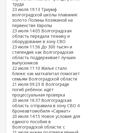
труда
23 июля
19:13
Триумф
волгоградской школы плавания:
золото Полины Козякиной на
первенстве Европы
23 июля
14:05
Волгоградская
область передала технику и
оборудование в зону СВО
23 июля
11:56
До 300 тысяч и
стипендия: как Волгоградская
область поддерживает лучших
выпускников
22 июля
11:10
Жильё стало
ближе: как маткапитал помогает
семьям Волгоградской области
21 июля
09:23
В Волгограде
погиб ребёнок: идёт
процессуальная проверка
20 июля
16:37
Волгоградская
область отправила в зону СВО 4
бронеавтомобиля «Сармат»
20 июля
14:15
Новое условие для
единого пособия в
Волгоградской области: с
21 июля нужен подтверждённый