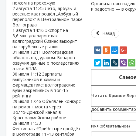
ножом на прохожую
Организаторы надею
2 августа
11:45
Лето, арбузы и
и радостно — в окру
веселье: как прошёл „Арбузный
переполох“ в Центральном парке
Волгограда
1 августа
14:16
Экспорт на
Назад
3,6 млн долларов: как
волгоградский бизнес выходит
на зарубежные рынки
31 июля
12:11
Волгоградская
область под ударом: Бочаров
озвучил данные о последствиях
атаки БПЛА
30 июля
11:12
Зарплаты
Самое
выпускников в химии и
фармацевтике: волгоградские
вузы закрепились в топ‑15
Читать Кривое-Зерк
рейтинга
29 июля
17:46
Объявлен конкурс
на ремонт моста через
Добавить комментар
Волго‑Донской канал в
Красноармейском районе
28 июля
11:33
Имя (обязательное)
Фестиваль #ТриЧетыре пройдёт
в Волгограде 11–13 сентября