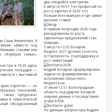
два спецрейса электричек.
6 августа
09:51
Топ профессий по
росту зарплат в 2026: кто
больше всех выиграл и где самые
высокие ставки
В первом полугодии 2026 года
рекордсменом по росту
зарплатных предложений стал
ни Саши Филиппова. 8
сварщик:…
пикник «Вместе под
5 августа
12:32
Бочаров:
юбимыми стихами или
бюджет‑2027 должен сочетать
а «Формула семьи»,
осторожность, соцподдержку и
рост инвестиций
ества: в 18:30 здесь
Андрей Бочаров сформулировал
орческие площадки —
задачи по формированию и
комиться с выставкой
исполнению областного
бюджета на…
тарая Сарепта» — он
31 июля
12:11
Волгоградская
прошлых поколений,
область под ударом: Бочаров
а также предложат
озвучил данные о последствиях
имки в тематической
атаки БПЛА
ьный «Экскурсионный
По данным губернатора Андрея