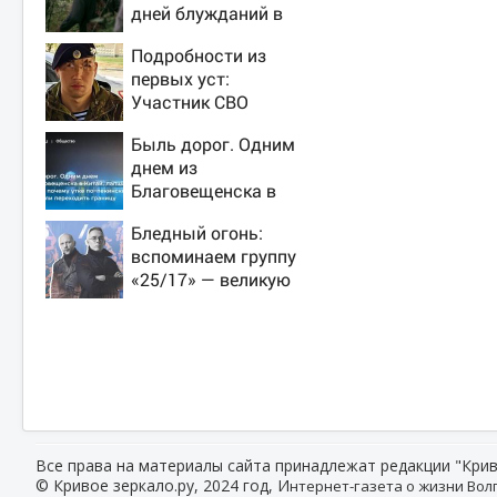
дней блужданий в
тайге
Подробности из
первых уст:
Участник СВО
рассказал, что
Быль дорог. Одним
спасло его в
днем из
схватке с медведем
Благовещенска в
Китай, лапша, мемы,
Бледный огонь:
и почему утке по-
вспоминаем группу
пекински запретили
«25/17» — великую
переходить границу
и (часто) ужасную
Все права на материалы сайта принадлежат редакции "Крив
© Кривое зеркало.ру, 2024 год, И
нтернет-газета о жизни Волг