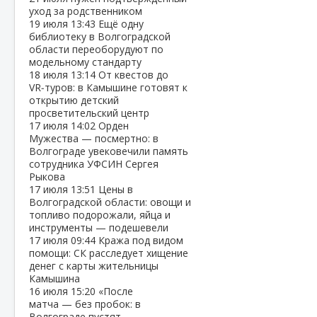
уход за родственником
19 июля
13:43
Ещё одну
библиотеку в Волгоградской
области переоборудуют по
модельному стандарту
18 июля
13:14
От квестов до
VR‑туров: в Камышине готовят к
открытию детский
просветительский центр
17 июля
14:02
Орден
Мужества — посмертно: в
Волгограде увековечили память
сотрудника УФСИН Сергея
Рыкова
17 июля
13:51
Цены в
Волгоградской области: овощи и
топливо подорожали, яйца и
инструменты — подешевели
17 июля
09:44
Кража под видом
помощи: СК расследует хищение
денег с карты жительницы
Камышина
16 июля
15:20
«После
матча — без пробок: в
Волгограде пустят