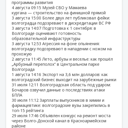
программы развития
4 августа
09:15
Музей СВО у Мамаева
кургана — строительство на финишной прямой
3 августа
15:00
Более двух лет публиковал фейки:
волгоградца подозревают в дискредитации ВС РФ
3 августа
14:07
Подготовка к 1 сентября: в
Волгограде оценивают готовность
образовательной инфраструктуры
3 августа
12:53
Агрессия на фоне опьянения:
волгоградку подозревают в нападении с ножом на
прохожую
2 августа
11:45
Лето, арбузы и веселье: как прошёл
„Арбузный переполох“ в Центральном парке
Волгограда
1 августа
14:16
Экспорт на 3,6 млн долларов: как
волгоградский бизнес выходит на зарубежные рынки
31 июля
12:11
Волгоградская область под ударом:
Бочаров озвучил данные о последствиях атаки
БПЛА
30 июля
11:12
Зарплаты выпускников в химии и
фармацевтике: волгоградские вузы закрепились в
топ‑15 рейтинга
29 июля
17:46
Объявлен конкурс на ремонт моста
через Волго‑Донской канал в Красноармейском
районе