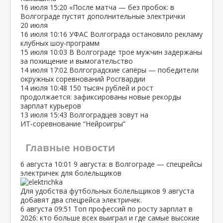
16 июля
15:20
«После матча — без пробок: в
Волгограде пустят дополнительные электрички
20 июля
16 июля
10:16
УФАС Волгограда остановило рекламу
клубных шоу‑программ
15 июля
10:03
В Волгограде трое мужчин задержаны
за похищение и вымогательство
14 июля
17:02
Волгоградские сапёры — победители
окружных соревнований Росгвардии
14 июля
10:48
150 тысяч рублей и рост
продолжается: зафиксированы новые рекорды
зарплат курьеров
13 июля
15:43
Волгоградцев зовут на
ИТ‑соревнование “Нейроигры”
Главные новости
6 августа
10:01
9 августа: в Волгограде — спецрейсы
электричек для болельщиков
Для удобства футбольных болельщиков 9 августа
добавят два спецрейса электричек.
6 августа
09:51
Топ профессий по росту зарплат в
2026: кто больше всех выиграл и где самые высокие