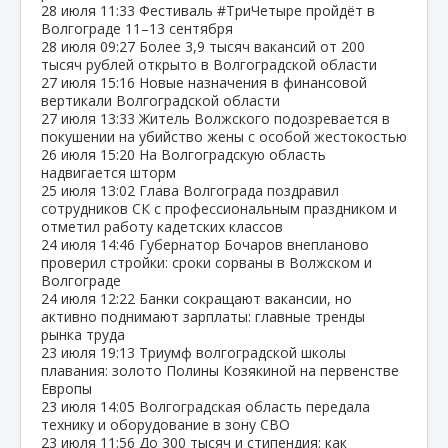
28 июля
11:33
Фестиваль #ТриЧетыре пройдёт в
Волгограде 11–13 сентября
28 июля
09:27
Более 3,9 тысяч вакансий от 200
тысяч рублей открыто в Волгоградской области
27 июля
15:16
Новые назначения в финансовой
вертикали Волгоградской области
27 июля
13:33
Житель Волжского подозревается в
покушении на убийство жены с особой жестокостью
26 июля
15:20
На Волгоградскую область
надвигается шторм
25 июля
13:02
Глава Волгограда поздравил
сотрудников СК с профессиональным праздником и
отметил работу кадетских классов
24 июля
14:46
Губернатор Бочаров внепланово
проверил стройки: сроки сорваны в Волжском и
Волгограде
24 июля
12:22
Банки сокращают вакансии, но
активно поднимают зарплаты: главные тренды
рынка труда
23 июля
19:13
Триумф волгоградской школы
плавания: золото Полины Козякиной на первенстве
Европы
23 июля
14:05
Волгоградская область передала
технику и оборудование в зону СВО
23 июля
11:56
До 300 тысяч и стипендия: как