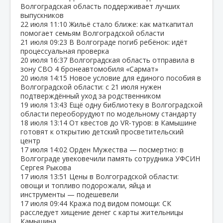
Волгоградская область поддерживает лучших
выпускников
22 июля
11:10
Жильё стало ближе: как маткапитал
помогает семьям Волгоградской области
21 июля
09:23
В Волгограде погиб ребёнок: идёт
процессуальная проверка
20 июля
16:37
Волгоградская область отправила в
зону СВО 4 бронеавтомобиля «Сармат»
20 июля
14:15
Новое условие для единого пособия в
Волгоградской области: с 21 июля нужен
подтверждённый уход за родственником
19 июля
13:43
Ещё одну библиотеку в Волгоградской
области переоборудуют по модельному стандарту
18 июля
13:14
От квестов до VR‑туров: в Камышине
готовят к открытию детский просветительский
центр
17 июля
14:02
Орден Мужества — посмертно: в
Волгограде увековечили память сотрудника УФСИН
Сергея Рыкова
17 июля
13:51
Цены в Волгоградской области:
овощи и топливо подорожали, яйца и
инструменты — подешевели
17 июля
09:44
Кража под видом помощи: СК
расследует хищение денег с карты жительницы
Камышина