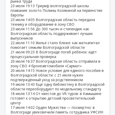
рынка труда
23 июля
19:13
Триумф волгоградской школы
плавания: золото Полины Козякиной на первенстве
Европы
23 июля
14:05
Волгоградская область передала
технику и оборудование в зону СВО
23 июля
11:56
До 300 тысяч и стипендия: как
Волгоградская область поддерживает лучших
выпускников
22 июля
11:10
Жильё стало ближе: как маткапитал
помогает семьям Волгоградской области
21 июля
09:23
В Волгограде погиб ребёнок: идёт
процессуальная проверка
20 июля
16:37
Волгоградская область отправила в
зону СВО 4 бронеавтомобиля «Сармат»
20 июля
14:15
Новое условие для единого пособия в
Волгоградской области: с 21 июля нужен
подтверждённый уход за родственником
19 июля
13:43
Ещё одну библиотеку в Волгоградской
области переоборудуют по модельному стандарту
18 июля
13:14
От квестов до VR‑туров: в Камышине
готовят к открытию детский просветительский
центр
17 июля
14:02
Орден Мужества — посмертно: в
Волгограде увековечили память сотрудника УФСИН