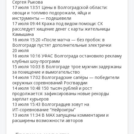
Сергея Рыкова
17 июля
13:51
Цены в Волгоградской области:
овощи и топливо подорожали, яйца и
инструменты — подешевели
17 июля
09:44
Кража под видом помощи: СК
расследует хищение денег с карты жительницы
Камышина
16 июля
15:20
«После матча — без пробок: в
Волгограде пустят дополнительные электрички
20 июля
16 июля
10:16
УФАС Волгограда остановило рекламу
клубных шоу‑программ
15 июля
10:03
В Волгограде трое мужчин задержаны
за похищение и вымогательство
14 июля
17:02
Волгоградские сапёры — победители
окружных соревнований Росгвардии
14 июля
10:48
150 тысяч рублей и рост
продолжается: зафиксированы новые рекорды
зарплат курьеров
13 июля
15:43
Волгоградцев зовут на
ИТ‑соревнование “Нейроигры”
13 июля
11:34
В МАХ запущены комментарии и
расширены возможности авторов