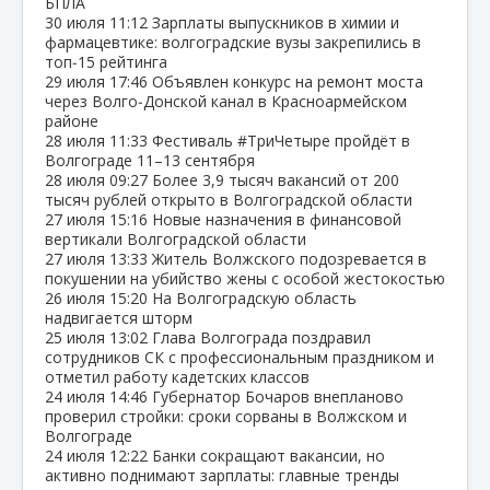
БПЛА
30 июля
11:12
Зарплаты выпускников в химии и
фармацевтике: волгоградские вузы закрепились в
топ‑15 рейтинга
29 июля
17:46
Объявлен конкурс на ремонт моста
через Волго‑Донской канал в Красноармейском
районе
28 июля
11:33
Фестиваль #ТриЧетыре пройдёт в
Волгограде 11–13 сентября
28 июля
09:27
Более 3,9 тысяч вакансий от 200
тысяч рублей открыто в Волгоградской области
27 июля
15:16
Новые назначения в финансовой
вертикали Волгоградской области
27 июля
13:33
Житель Волжского подозревается в
покушении на убийство жены с особой жестокостью
26 июля
15:20
На Волгоградскую область
надвигается шторм
25 июля
13:02
Глава Волгограда поздравил
сотрудников СК с профессиональным праздником и
отметил работу кадетских классов
24 июля
14:46
Губернатор Бочаров внепланово
проверил стройки: сроки сорваны в Волжском и
Волгограде
24 июля
12:22
Банки сокращают вакансии, но
активно поднимают зарплаты: главные тренды