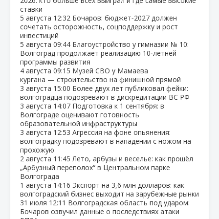
2026: кто больше всех выиграл и где самые высокие
ставки
5 августа
12:32
Бочаров: бюджет‑2027 должен
сочетать осторожность, соцподдержку и рост
инвестиций
5 августа
09:44
Благоустройство у гимназии № 10:
Волгоград продолжает реализацию 10‑летней
программы развития
4 августа
09:15
Музей СВО у Мамаева
кургана — строительство на финишной прямой
3 августа
15:00
Более двух лет публиковал фейки:
волгоградца подозревают в дискредитации ВС РФ
3 августа
14:07
Подготовка к 1 сентября: в
Волгограде оценивают готовность
образовательной инфраструктуры
3 августа
12:53
Агрессия на фоне опьянения:
волгоградку подозревают в нападении с ножом на
прохожую
2 августа
11:45
Лето, арбузы и веселье: как прошёл
„Арбузный переполох“ в Центральном парке
Волгограда
1 августа
14:16
Экспорт на 3,6 млн долларов: как
волгоградский бизнес выходит на зарубежные рынки
31 июля
12:11
Волгоградская область под ударом:
Бочаров озвучил данные о последствиях атаки