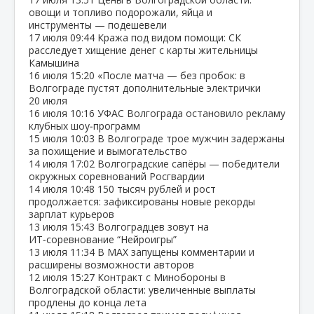
овощи и топливо подорожали, яйца и
инструменты — подешевели
17 июля
09:44
Кража под видом помощи: СК
расследует хищение денег с карты жительницы
Камышина
16 июля
15:20
«После матча — без пробок: в
Волгограде пустят дополнительные электрички
20 июля
16 июля
10:16
УФАС Волгограда остановило рекламу
клубных шоу‑программ
15 июля
10:03
В Волгограде трое мужчин задержаны
за похищение и вымогательство
14 июля
17:02
Волгоградские сапёры — победители
окружных соревнований Росгвардии
14 июля
10:48
150 тысяч рублей и рост
продолжается: зафиксированы новые рекорды
зарплат курьеров
13 июля
15:43
Волгоградцев зовут на
ИТ‑соревнование “Нейроигры”
13 июля
11:34
В МАХ запущены комментарии и
расширены возможности авторов
12 июля
15:27
Контракт с Минобороны в
Волгоградской области: увеличенные выплаты
продлены до конца лета