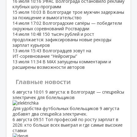
16 июля
10:16
УФАС Волгограда остановило рекламу
клубных шоу‑программ
15 июля
10:03
В Волгограде трое мужчин задержаны
за похищение и вымогательство
14 июля
17:02
Волгоградские сапёры — победители
окружных соревнований Росгвардии
14 июля
10:48
150 тысяч рублей и рост
продолжается: зафиксированы новые рекорды
зарплат курьеров
13 июля
15:43
Волгоградцев зовут на
ИТ‑соревнование “Нейроигры”
13 июля
11:34
В МАХ запущены комментарии и
расширены возможности авторов
Главные новости
6 августа
10:01
9 августа: в Волгограде — спецрейсы
электричек для болельщиков
Для удобства футбольных болельщиков 9 августа
добавят два спецрейса электричек.
6 августа
09:51
Топ профессий по росту зарплат в
2026: кто больше всех выиграл и где самые высокие
ставки