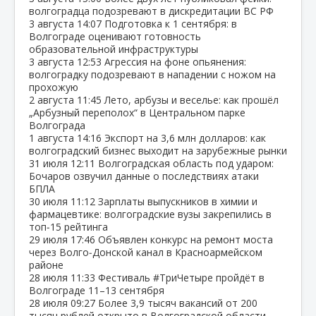
волгоградца подозревают в дискредитации ВС РФ
3 августа
14:07
Подготовка к 1 сентября: в
Волгограде оценивают готовность
образовательной инфраструктуры
3 августа
12:53
Агрессия на фоне опьянения:
волгоградку подозревают в нападении с ножом на
прохожую
2 августа
11:45
Лето, арбузы и веселье: как прошёл
„Арбузный переполох“ в Центральном парке
Волгограда
1 августа
14:16
Экспорт на 3,6 млн долларов: как
волгоградский бизнес выходит на зарубежные рынки
31 июля
12:11
Волгоградская область под ударом:
Бочаров озвучил данные о последствиях атаки
БПЛА
30 июля
11:12
Зарплаты выпускников в химии и
фармацевтике: волгоградские вузы закрепились в
топ‑15 рейтинга
29 июля
17:46
Объявлен конкурс на ремонт моста
через Волго‑Донской канал в Красноармейском
районе
28 июля
11:33
Фестиваль #ТриЧетыре пройдёт в
Волгограде 11–13 сентября
28 июля
09:27
Более 3,9 тысяч вакансий от 200
тысяч рублей открыто в Волгоградской области