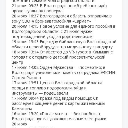
помогает семьям Волгоградской области
21 июля
09:23
В Волгограде погиб ребёнок: идёт
процессуальная проверка
20 июля
16:37
Волгоградская область отправила в
зону СВО 4 бронеавтомобиля «Сармат»
20 июля
14:15
Новое условие для единого пособия в
Волгоградской области: с 21 июля нужен
подтверждённый уход за родственником
19 июля
13:43
Ещё одну библиотеку в Волгоградской
области переоборудуют по модельному стандарту
18 июля
13:14
От квестов до VR‑туров: в Камышине
готовят к открытию детский просветительский
центр
17 июля
14:02
Орден Мужества — посмертно: в
Волгограде увековечили память сотрудника УФСИН
Сергея Рыкова
17 июля
13:51
Цены в Волгоградской области:
овощи и топливо подорожали, яйца и
инструменты — подешевели
17 июля
09:44
Кража под видом помощи: СК
расследует хищение денег с карты жительницы
Камышина
16 июля
15:20
«После матча — без пробок: в
Волгограде пустят дополнительные электрички
20 июля