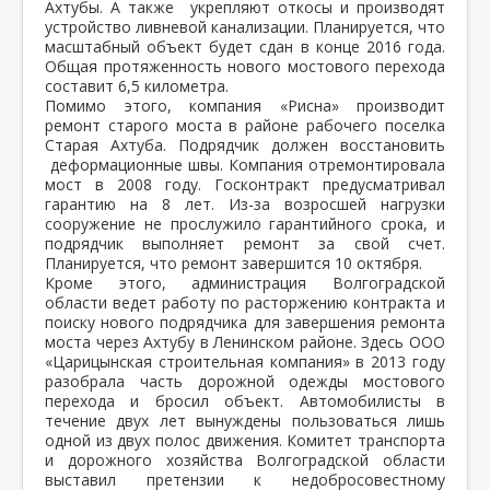
Ахтубы. А также укрепляют откосы и производят
устройство ливневой канализации. Планируется, что
масштабный объект будет сдан в конце 2016 года.
Общая протяженность нового мостового перехода
составит 6,5 километра.
Помимо этого, компания «Рисна» производит
ремонт старого моста в районе рабочего поселка
Старая Ахтуба. Подрядчик должен восстановить
деформационные швы. Компания отремонтировала
мост в 2008 году. Госконтракт предусматривал
гарантию на 8 лет. Из-за возросшей нагрузки
сооружение не прослужило гарантийного срока, и
подрядчик выполняет ремонт за свой счет.
Планируется, что ремонт завершится 10 октября.
Кроме этого, администрация Волгоградской
области ведет работу по расторжению контракта и
поиску нового подрядчика для завершения ремонта
моста через Ахтубу в Ленинском районе. Здесь ООО
«Царицынская строительная компания» в 2013 году
разобрала часть дорожной одежды мостового
перехода и бросил объект. Автомобилисты в
течение двух лет вынуждены пользоваться лишь
одной из двух полос движения. Комитет транспорта
и дорожного хозяйства Волгоградской области
выставил претензии к недобросовестному