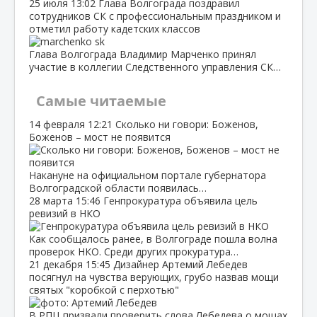
25 июля
13:02
Глава Волгограда поздравил
сотрудников СК с профессиональным праздником и
отметил работу кадетских классов
Глава Волгограда Владимир Марченко принял
участие в коллегии Следственного управления СК…
Самые читаемые
14 февраля
12:21
Сколько ни говори: Боженов,
Боженов – мост не появится
Накануне на официальном портале губернатора
Волгоградской области появилась…
28 марта
15:46
Генпрокуратура объявила цель
ревизий в НКО
Как сообщалось ранее, в Волгограде пошла волна
проверок НКО. Среди других прокуратура…
21 декабря
15:45
Дизайнер Артемий Лебедев
посягнул на чувства верующих, грубо назвав мощи
святых "коробкой с перхотью"
В РПЦ призвали проверить слова Лебедева о мощах