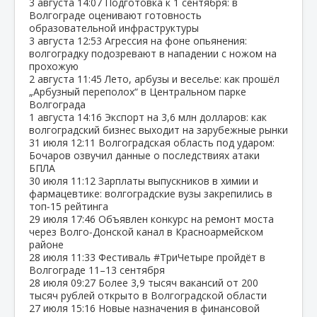
3 августа
14:07
Подготовка к 1 сентября: в
Волгограде оценивают готовность
образовательной инфраструктуры
3 августа
12:53
Агрессия на фоне опьянения:
волгоградку подозревают в нападении с ножом на
прохожую
2 августа
11:45
Лето, арбузы и веселье: как прошёл
„Арбузный переполох“ в Центральном парке
Волгограда
1 августа
14:16
Экспорт на 3,6 млн долларов: как
волгоградский бизнес выходит на зарубежные рынки
31 июля
12:11
Волгоградская область под ударом:
Бочаров озвучил данные о последствиях атаки
БПЛА
30 июля
11:12
Зарплаты выпускников в химии и
фармацевтике: волгоградские вузы закрепились в
топ‑15 рейтинга
29 июля
17:46
Объявлен конкурс на ремонт моста
через Волго‑Донской канал в Красноармейском
районе
28 июля
11:33
Фестиваль #ТриЧетыре пройдёт в
Волгограде 11–13 сентября
28 июля
09:27
Более 3,9 тысяч вакансий от 200
тысяч рублей открыто в Волгоградской области
27 июля
15:16
Новые назначения в финансовой