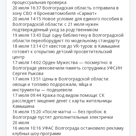
процессуальная проверка
20 июля
16:37
Волгоградская область отправила в
зону СВО 4 бронеавтомобиля «Сармат»
20 июля
14:15
Новое условие для единого пособия в
Волгоградской области: с 21 июля нужен
подтверждённый уход за родственником
19 июля
13:43
Ещё одну библиотеку в Волгоградской
области переоборудуют по модельному стандарту
18 июля
13:14
От квестов до VR‑туров: в Камышине
готовят к открытию детский просветительский
центр
17 июля
14:02
Орден Мужества — посмертно: в
Волгограде увековечили память сотрудника УФСИН
Сергея Рыкова
17 июля
13:51
Цены в Волгоградской области:
овощи и топливо подорожали, яйца и
инструменты — подешевели
17 июля
09:44
Кража под видом помощи: СК
расследует хищение денег с карты жительницы
Камышина
16 июля
15:20
«После матча — без пробок: в
Волгограде пустят дополнительные электрички
20 июля
16 июля
10:16
УФАС Волгограда остановило рекламу
клубных шоу‑программ