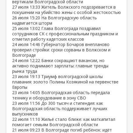
вертикали Волгоградской области
27 июля
13:33
Житель Волжского подозревается в
покушении на убийство жены с особой жестокостью
26 июля
15:20
На Волгоградскую область
надвигается шторм
25 июля
13:02
Глава Волгограда поздравил
сотрудников СК с профессиональным праздником и
отметил работу кадетских классов
24 июля
14:46
Губернатор Бочаров внепланово
проверил стройки: сроки сорваны в Волжском и
Волгограде
24 июля
12:22
Банки сокращают вакансии, но
активно поднимают зарплаты: главные тренды
рынка труда
23 июля
19:13
Триумф волгоградской школы
плавания: золото Полины Козякиной на первенстве
Европы
23 июля
14:05
Волгоградская область передала
технику и оборудование в зону СВО
23 июля
11:56
До 300 тысяч и стипендия: как
Волгоградская область поддерживает лучших
выпускников
22 июля
11:10
Жильё стало ближе: как маткапитал
помогает семьям Волгоградской области
21 июля
09:23
В Волгограде погиб ребёнок: идёт