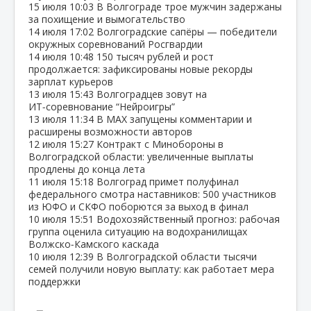
15 июля
10:03
В Волгограде трое мужчин задержаны
за похищение и вымогательство
14 июля
17:02
Волгоградские сапёры — победители
окружных соревнований Росгвардии
14 июля
10:48
150 тысяч рублей и рост
продолжается: зафиксированы новые рекорды
зарплат курьеров
13 июля
15:43
Волгоградцев зовут на
ИТ‑соревнование “Нейроигры”
13 июля
11:34
В МАХ запущены комментарии и
расширены возможности авторов
12 июля
15:27
Контракт с Минобороны в
Волгоградской области: увеличенные выплаты
продлены до конца лета
11 июля
15:18
Волгоград примет полуфинал
федерального смотра наставников: 500 участников
из ЮФО и СКФО поборются за выход в финал
10 июля
15:51
Водохозяйственный прогноз: рабочая
группа оценила ситуацию на водохранилищах
Волжско‑Камского каскада
10 июля
12:39
В Волгоградской области тысячи
семей получили новую выплату: как работает мера
поддержки