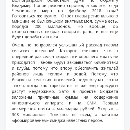
Волгоградской областной думы по бюджету
Владимир Попов резонно спросил, а как же тогда
Чемпионату мира по футболу 2018 года?
Готовиться же нужно… Ответ главы регионального
минфина не был слишком внятным: мол, сумма есть,
порядка 200 миллионов. Но вообще, об
окончательных цифрах говорить рано, и все еще
будет дорабатываться.
Очень не понравился услышанный расклад главам
сельских поселений. Которые считают, что в
очередной раз селян «кидают» и хорошего ждать не
приходится – вновь будут закрываться библиотеки
и клубы, потому что впору обеспечить жителей
районов лишь теплом и водой. Потому что
бюджеты сельских поселений недополучат сотни
тысяч, когда как тарифы на те же энергоресурсы
растут неудержимо. Зато в проекте бюджета
заложены приличные суммы на содержание
чиновничьего аппарата и на СМИ. Первым
«отмерено» почти 4 миллиарда рублей. Вторым –
308 миллионов. Понятно, не всем, а занятым
«формированием» имиджа известных персон.