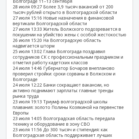
Волгограде 11–13 сентября
28 июля
09:27
Более 3,9 тысяч вакансий от 200
тысяч рублей открыто в Волгоградской области
27 июля
15:16
Новые назначения в финансовой
вертикали Волгоградской области
27 июля
13:33
Житель Волжского подозревается в
покушении на убийство жены с особой жестокостью
26 июля
15:20
На Волгоградскую область
надвигается шторм
25 июля
13:02
Глава Волгограда поздравил
сотрудников СК с профессиональным праздником и
отметил работу кадетских классов
24 июля
14:46
Губернатор Бочаров внепланово
проверил стройки: сроки сорваны в Волжском и
Волгограде
24 июля
12:22
Банки сокращают вакансии, но
активно поднимают зарплаты: главные тренды
рынка труда
23 июля
19:13
Триумф волгоградской школы
плавания: золото Полины Козякиной на первенстве
Европы
23 июля
14:05
Волгоградская область передала
технику и оборудование в зону СВО
23 июля
11:56
До 300 тысяч и стипендия: как
Волгоградская область поддерживает лучших