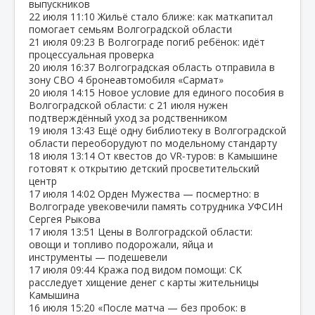
выпускников
22 июля
11:10
Жильё стало ближе: как маткапитал
помогает семьям Волгоградской области
21 июля
09:23
В Волгограде погиб ребёнок: идёт
процессуальная проверка
20 июля
16:37
Волгоградская область отправила в
зону СВО 4 бронеавтомобиля «Сармат»
20 июля
14:15
Новое условие для единого пособия в
Волгоградской области: с 21 июля нужен
подтверждённый уход за родственником
19 июля
13:43
Ещё одну библиотеку в Волгоградской
области переоборудуют по модельному стандарту
18 июля
13:14
От квестов до VR‑туров: в Камышине
готовят к открытию детский просветительский
центр
17 июля
14:02
Орден Мужества — посмертно: в
Волгограде увековечили память сотрудника УФСИН
Сергея Рыкова
17 июля
13:51
Цены в Волгоградской области:
овощи и топливо подорожали, яйца и
инструменты — подешевели
17 июля
09:44
Кража под видом помощи: СК
расследует хищение денег с карты жительницы
Камышина
16 июля
15:20
«После матча — без пробок: в