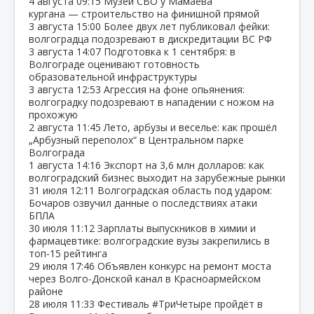
4 августа
09:15
Музей СВО у Мамаева
кургана — строительство на финишной прямой
3 августа
15:00
Более двух лет публиковал фейки:
волгоградца подозревают в дискредитации ВС РФ
3 августа
14:07
Подготовка к 1 сентября: в
Волгограде оценивают готовность
образовательной инфраструктуры
3 августа
12:53
Агрессия на фоне опьянения:
волгоградку подозревают в нападении с ножом на
прохожую
2 августа
11:45
Лето, арбузы и веселье: как прошёл
„Арбузный переполох“ в Центральном парке
Волгограда
1 августа
14:16
Экспорт на 3,6 млн долларов: как
волгоградский бизнес выходит на зарубежные рынки
31 июля
12:11
Волгоградская область под ударом:
Бочаров озвучил данные о последствиях атаки
БПЛА
30 июля
11:12
Зарплаты выпускников в химии и
фармацевтике: волгоградские вузы закрепились в
топ‑15 рейтинга
29 июля
17:46
Объявлен конкурс на ремонт моста
через Волго‑Донской канал в Красноармейском
районе
28 июля
11:33
Фестиваль #ТриЧетыре пройдёт в