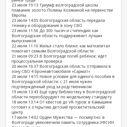
23 июля
19:13
Триумф волгоградской школы
плавания: золото Полины Козякиной на первенстве
Европы
23 июля
14:05
Волгоградская область передала
технику и оборудование в зону СВО
23 июля
11:56
До 300 тысяч и стипендия: как
Волгоградская область поддерживает лучших
выпускников
22 июля
11:10
Жильё стало ближе: как маткапитал
помогает семьям Волгоградской области
21 июля
09:23
В Волгограде погиб ребёнок: идёт
процессуальная проверка
20 июля
16:37
Волгоградская область отправила в
зону СВО 4 бронеавтомобиля «Сармат»
20 июля
14:15
Новое условие для единого пособия в
Волгоградской области: с 21 июля нужен
подтверждённый уход за родственником
19 июля
13:43
Ещё одну библиотеку в Волгоградской
области переоборудуют по модельному стандарту
18 июля
13:14
От квестов до VR‑туров: в Камышине
готовят к открытию детский просветительский
центр
17 июля
14:02
Орден Мужества — посмертно: в
Волгограде увековечили память сотрудника УФСИН