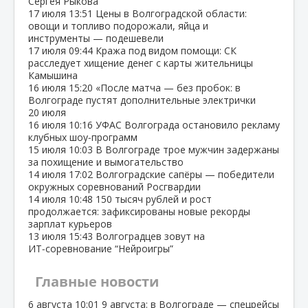
Сергея Рыкова
17 июля
13:51
Цены в Волгоградской области:
овощи и топливо подорожали, яйца и
инструменты — подешевели
17 июля
09:44
Кража под видом помощи: СК
расследует хищение денег с карты жительницы
Камышина
16 июля
15:20
«После матча — без пробок: в
Волгограде пустят дополнительные электрички
20 июля
16 июля
10:16
УФАС Волгограда остановило рекламу
клубных шоу‑программ
15 июля
10:03
В Волгограде трое мужчин задержаны
за похищение и вымогательство
14 июля
17:02
Волгоградские сапёры — победители
окружных соревнований Росгвардии
14 июля
10:48
150 тысяч рублей и рост
продолжается: зафиксированы новые рекорды
зарплат курьеров
13 июля
15:43
Волгоградцев зовут на
ИТ‑соревнование “Нейроигры”
Главные новости
6 августа
10:01
9 августа: в Волгограде — спецрейсы