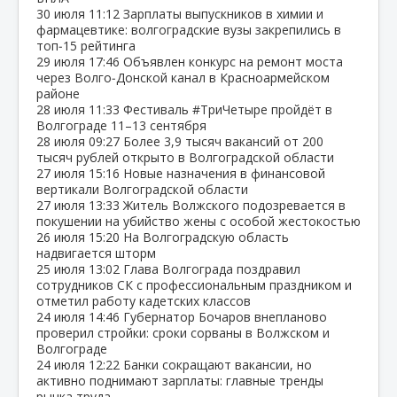
30 июля
11:12
Зарплаты выпускников в химии и
фармацевтике: волгоградские вузы закрепились в
топ‑15 рейтинга
29 июля
17:46
Объявлен конкурс на ремонт моста
через Волго‑Донской канал в Красноармейском
районе
28 июля
11:33
Фестиваль #ТриЧетыре пройдёт в
Волгограде 11–13 сентября
28 июля
09:27
Более 3,9 тысяч вакансий от 200
тысяч рублей открыто в Волгоградской области
27 июля
15:16
Новые назначения в финансовой
вертикали Волгоградской области
27 июля
13:33
Житель Волжского подозревается в
покушении на убийство жены с особой жестокостью
26 июля
15:20
На Волгоградскую область
надвигается шторм
25 июля
13:02
Глава Волгограда поздравил
сотрудников СК с профессиональным праздником и
отметил работу кадетских классов
24 июля
14:46
Губернатор Бочаров внепланово
проверил стройки: сроки сорваны в Волжском и
Волгограде
24 июля
12:22
Банки сокращают вакансии, но
активно поднимают зарплаты: главные тренды
рынка труда