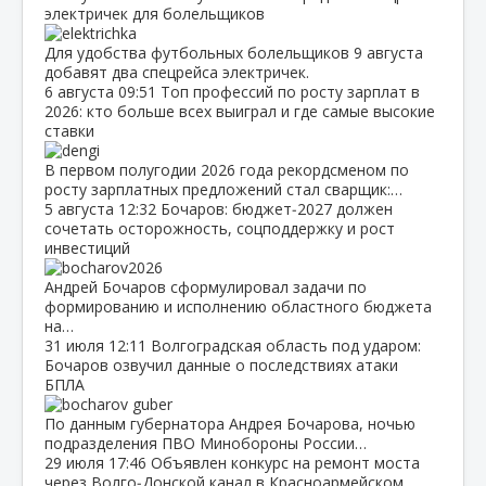
электричек для болельщиков
Для удобства футбольных болельщиков 9 августа
добавят два спецрейса электричек.
6 августа
09:51
Топ профессий по росту зарплат в
2026: кто больше всех выиграл и где самые высокие
ставки
В первом полугодии 2026 года рекордсменом по
росту зарплатных предложений стал сварщик:…
5 августа
12:32
Бочаров: бюджет‑2027 должен
сочетать осторожность, соцподдержку и рост
инвестиций
Андрей Бочаров сформулировал задачи по
формированию и исполнению областного бюджета
на…
31 июля
12:11
Волгоградская область под ударом:
Бочаров озвучил данные о последствиях атаки
БПЛА
По данным губернатора Андрея Бочарова, ночью
подразделения ПВО Минобороны России…
29 июля
17:46
Объявлен конкурс на ремонт моста
через Волго‑Донской канал в Красноармейском