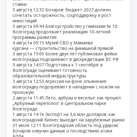
ставки
5 августа
12:32
Бочаров: бюджет‑2027 должен
сочетать осторожность, соцподдержку и рост
инвестиций
5 августа
09:44
Благоустройство у гимназии № 10:
Волгоград продолжает реализацию 10‑летней
программы развития
4 августа
09:15
Музей СВО у Мамаева
кургана — строительство на финишной прямой
3 августа
15:00
Более двух лет публиковал фейки:
волгоградца подозревают в дискредитации ВС РФ
3 августа
14:07
Подготовка к 1 сентября: в
Волгограде оценивают готовность
образовательной инфраструктуры
3 августа
12:53
Агрессия на фоне опьянения:
волгоградку подозревают в нападении с ножом на
прохожую
2 августа
11:45
Лето, арбузы и веселье: как прошёл
„Арбузный переполох“ в Центральном парке
Волгограда
1 августа
14:16
Экспорт на 3,6 млн долларов: как
волгоградский бизнес выходит на зарубежные рынки
31 июля
12:11
Волгоградская область под ударом:
Бочаров озвучил данные о последствиях атаки
БПЛА