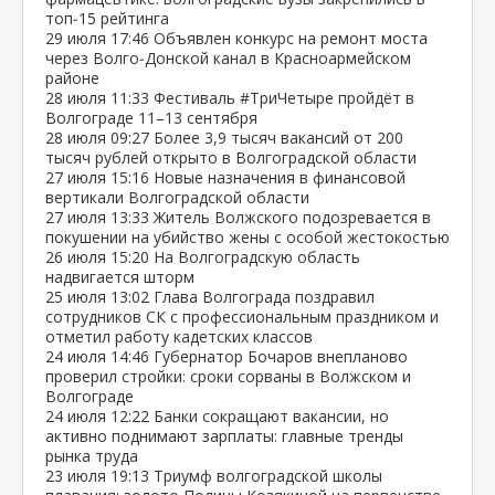
топ‑15 рейтинга
29 июля
17:46
Объявлен конкурс на ремонт моста
через Волго‑Донской канал в Красноармейском
районе
28 июля
11:33
Фестиваль #ТриЧетыре пройдёт в
Волгограде 11–13 сентября
28 июля
09:27
Более 3,9 тысяч вакансий от 200
тысяч рублей открыто в Волгоградской области
27 июля
15:16
Новые назначения в финансовой
вертикали Волгоградской области
27 июля
13:33
Житель Волжского подозревается в
покушении на убийство жены с особой жестокостью
26 июля
15:20
На Волгоградскую область
надвигается шторм
25 июля
13:02
Глава Волгограда поздравил
сотрудников СК с профессиональным праздником и
отметил работу кадетских классов
24 июля
14:46
Губернатор Бочаров внепланово
проверил стройки: сроки сорваны в Волжском и
Волгограде
24 июля
12:22
Банки сокращают вакансии, но
активно поднимают зарплаты: главные тренды
рынка труда
23 июля
19:13
Триумф волгоградской школы