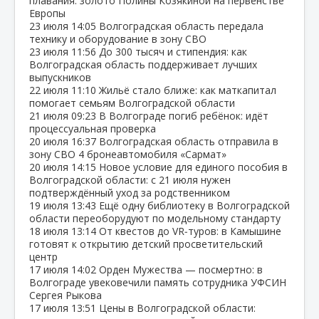
плавания: золото Полины Козякиной на первенстве
Европы
23 июля
14:05
Волгоградская область передала
технику и оборудование в зону СВО
23 июля
11:56
До 300 тысяч и стипендия: как
Волгоградская область поддерживает лучших
выпускников
22 июля
11:10
Жильё стало ближе: как маткапитал
помогает семьям Волгоградской области
21 июля
09:23
В Волгограде погиб ребёнок: идёт
процессуальная проверка
20 июля
16:37
Волгоградская область отправила в
зону СВО 4 бронеавтомобиля «Сармат»
20 июля
14:15
Новое условие для единого пособия в
Волгоградской области: с 21 июля нужен
подтверждённый уход за родственником
19 июля
13:43
Ещё одну библиотеку в Волгоградской
области переоборудуют по модельному стандарту
18 июля
13:14
От квестов до VR‑туров: в Камышине
готовят к открытию детский просветительский
центр
17 июля
14:02
Орден Мужества — посмертно: в
Волгограде увековечили память сотрудника УФСИН
Сергея Рыкова
17 июля
13:51
Цены в Волгоградской области: