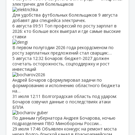
электричек для болельщиков
Для удобства футбольных болельщиков 9 августа
добавят два спецрейса электричек.
6 августа
09:51
Топ профессий по росту зарплат в
2026: кто больше всех выиграл и где самые высокие
ставки
В первом полугодии 2026 года рекордсменом по
росту зарплатных предложений стал сварщик:…
5 августа
12:32
Бочаров: бюджет‑2027 должен
сочетать осторожность, соцподдержку и рост
инвестиций
Андрей Бочаров сформулировал задачи по
формированию и исполнению областного бюджета
на…
31 июля
12:11
Волгоградская область под ударом:
Бочаров озвучил данные о последствиях атаки
БПЛА
По данным губернатора Андрея Бочарова, ночью
подразделения ПВО Минобороны России…
29 июля
17:46
Объявлен конкурс на ремонт моста
через Волго‑Донской канал в Красноармейском