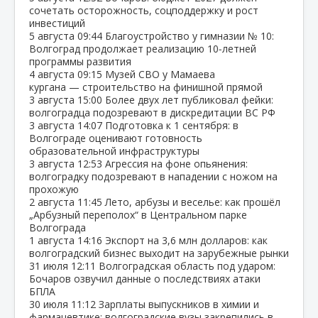
сочетать осторожность, соцподдержку и рост
инвестиций
5 августа
09:44
Благоустройство у гимназии № 10:
Волгоград продолжает реализацию 10‑летней
программы развития
4 августа
09:15
Музей СВО у Мамаева
кургана — строительство на финишной прямой
3 августа
15:00
Более двух лет публиковал фейки:
волгоградца подозревают в дискредитации ВС РФ
3 августа
14:07
Подготовка к 1 сентября: в
Волгограде оценивают готовность
образовательной инфраструктуры
3 августа
12:53
Агрессия на фоне опьянения:
волгоградку подозревают в нападении с ножом на
прохожую
2 августа
11:45
Лето, арбузы и веселье: как прошёл
„Арбузный переполох“ в Центральном парке
Волгограда
1 августа
14:16
Экспорт на 3,6 млн долларов: как
волгоградский бизнес выходит на зарубежные рынки
31 июля
12:11
Волгоградская область под ударом:
Бочаров озвучил данные о последствиях атаки
БПЛА
30 июля
11:12
Зарплаты выпускников в химии и
фармацевтике: волгоградские вузы закрепились в