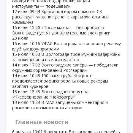
овощи и топливо подорожали, яйца и
инструменты — подешевели
17 июля
09:44
Кража под видом помощи: СК
расследует хищение денег с карты жительницы
Камышина
16 июля
15:20
«После матча — без пробок: в
Волгограде пустят дополнительные электрички
20 июля
16 июля
10:16
УФАС Волгограда остановило рекламу
клубных шоу‑программ
15 июля
10:03
В Волгограде трое мужчин задержаны
за похищение и вымогательство
14 июля
17:02
Волгоградские сапёры — победители
окружных соревнований Росгвардии
14 июля
10:48
150 тысяч рублей и рост
продолжается: зафиксированы новые рекорды
зарплат курьеров
13 июля
15:43
Волгоградцев зовут на
ИТ‑соревнование “Нейроигры”
13 июля
11:34
В МАХ запущены комментарии и
расширены возможности авторов
Главные новости
6 августа
10:01
9 августа: в Волгограде — спецрейсы