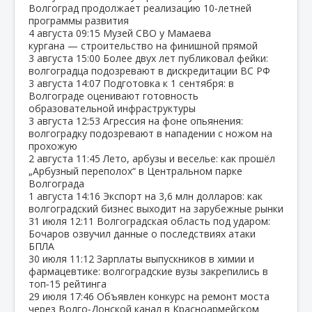
Волгоград продолжает реализацию 10‑летней
программы развития
4 августа
09:15
Музей СВО у Мамаева
кургана — строительство на финишной прямой
3 августа
15:00
Более двух лет публиковал фейки:
волгоградца подозревают в дискредитации ВС РФ
3 августа
14:07
Подготовка к 1 сентября: в
Волгограде оценивают готовность
образовательной инфраструктуры
3 августа
12:53
Агрессия на фоне опьянения:
волгоградку подозревают в нападении с ножом на
прохожую
2 августа
11:45
Лето, арбузы и веселье: как прошёл
„Арбузный переполох“ в Центральном парке
Волгограда
1 августа
14:16
Экспорт на 3,6 млн долларов: как
волгоградский бизнес выходит на зарубежные рынки
31 июля
12:11
Волгоградская область под ударом:
Бочаров озвучил данные о последствиях атаки
БПЛА
30 июля
11:12
Зарплаты выпускников в химии и
фармацевтике: волгоградские вузы закрепились в
топ‑15 рейтинга
29 июля
17:46
Объявлен конкурс на ремонт моста
через Волго‑Донской канал в Красноармейском