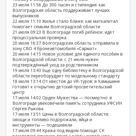
23 июля
11:56
До 300 тысяч и стипендия: как
Волгоградская область поддерживает лучших
выпускников
22 июля
11:10
Жильё стало ближе: как маткапитал
помогает семьям Волгоградской области
21 июля
09:23
В Волгограде погиб ребёнок: идёт
процессуальная проверка
20 июля
16:37
Волгоградская область отправила в
зону СВО 4 бронеавтомобиля «Сармат»
20 июля
14:15
Новое условие для единого пособия в
Волгоградской области: с 21 июля нужен
подтверждённый уход за родственником
19 июля
13:43
Ещё одну библиотеку в Волгоградской
области переоборудуют по модельному стандарту
18 июля
13:14
От квестов до VR‑туров: в Камышине
готовят к открытию детский просветительский
центр
17 июля
14:02
Орден Мужества — посмертно: в
Волгограде увековечили память сотрудника УФСИН
Сергея Рыкова
17 июля
13:51
Цены в Волгоградской области:
овощи и топливо подорожали, яйца и
инструменты — подешевели
17 июля
09:44
Кража под видом помощи: СК
расследует хищение денег с карты жительницы