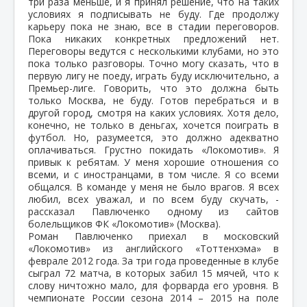
три раза меньше, и я принял решение, что на таких
условиях я подписывать не буду. Где продолжу
карьеру пока не знаю, все в стадии переговоров.
Пока никаких конкретных предложений нет.
Переговоры ведутся с несколькими клубами, но это
пока только разговоры. Точно могу сказать, что в
первую лигу не поеду, играть буду исключительно, а
Премьер-лиге. Говорить, что это должна быть
только Москва, не буду. Готов перебраться и в
другой город, смотря на каких условиях. Хотя дело,
конечно, не только в деньгах, хочется поиграть в
футбол. Но, разумеется, это должно адекватно
оплачиваться. Грустно покидать «Локомотив». Я
привык к ребятам. У меня хорошие отношения со
всеми, и с иностранцами, в том числе. Я со всеми
общался. В команде у меня не было врагов. Я всех
любил, всех уважал, и по всем буду скучать, -
рассказал Павлюченко одному из сайтов
болельщиков ФК «Локомотив» (Москва).
Роман Павлюченко приехал в московский
«Локомотив» из английского «Тоттенхэма» в
феврале 2012 года. За три года проведенные в клубе
сыграл 72 матча, в которых забил 15 мячей, что к
слову ничтожно мало, для форварда его уровня. В
чемпионате России сезона 2014 – 2015 на поле