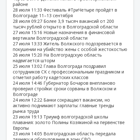
районе
28 июля
11:33
Фестиваль #ТриЧетыре пройдёт в
Волгограде 11–13 сентября
28 июля
09:27
Более 3,9 тысяч вакансий от 200
тысяч рублей открыто в Волгоградской области
27 июля
15:16
Новые назначения в финансовой
вертикали Волгоградской области
27 июля
13:33
Житель Волжского подозревается в
покушении на убийство жены с особой жестокостью
26 июля
15:20
На Волгоградскую область
надвигается шторм
25 июля
13:02
Глава Волгограда поздравил
сотрудников СК с профессиональным праздником и
отметил работу кадетских классов
24 июля
14:46
Губернатор Бочаров внепланово
проверил стройки: сроки сорваны в Волжском и
Волгограде
24 июля
12:22
Банки сокращают вакансии, но
активно поднимают зарплаты: главные тренды
рынка труда
23 июля
19:13
Триумф волгоградской школы
плавания: золото Полины Козякиной на первенстве
Европы
23 июля
14:05
Волгоградская область передала
технику и оборудование в зону СВО