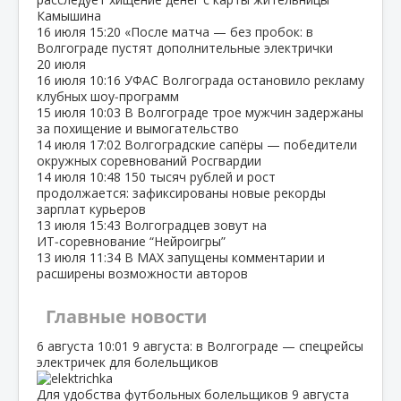
Камышина
16 июля
15:20
«После матча — без пробок: в
Волгограде пустят дополнительные электрички
20 июля
16 июля
10:16
УФАС Волгограда остановило рекламу
клубных шоу‑программ
15 июля
10:03
В Волгограде трое мужчин задержаны
за похищение и вымогательство
14 июля
17:02
Волгоградские сапёры — победители
окружных соревнований Росгвардии
14 июля
10:48
150 тысяч рублей и рост
продолжается: зафиксированы новые рекорды
зарплат курьеров
13 июля
15:43
Волгоградцев зовут на
ИТ‑соревнование “Нейроигры”
13 июля
11:34
В МАХ запущены комментарии и
расширены возможности авторов
Главные новости
6 августа
10:01
9 августа: в Волгограде — спецрейсы
электричек для болельщиков
Для удобства футбольных болельщиков 9 августа