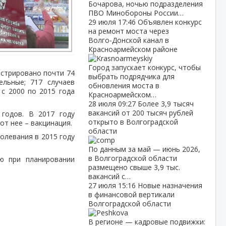
Бочарова, ночью подразделения
ПВО Минобороны России…
29 июля
17:46
Объявлен конкурс
на ремонт моста через
Волго‑Донской канал в
Красноармейском районе
Город запускает конкурс, чтобы
стрировано почти 74
выбрать подрядчика для
ельные; 717 случаев
обновления моста в
с 2000 по 2015 года
Красноармейском…
28 июля
09:27
Более 3,9 тысяч
вакансий от 200 тысяч рублей
 годов. В 2017 году
открыто в Волгоградской
от нее – вакцинация.
области
олевания в 2015 году
По данным за май — июнь 2026,
в Волгоградской области
ю при планировании
размещено свыше 3,9 тыс.
вакансий с…
27 июля
15:16
Новые назначения
в финансовой вертикали
Волгоградской области
В регионе — кадровые подвижки: