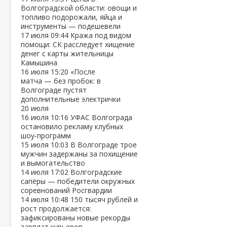
Волгоградской области: овощи и
топливо подорожали, яйца и
инструменты — подешевели
17 июля
09:44
Кража под видом
помощи: СК расследует хищение
денег с карты жительницы
Камышина
16 июля
15:20
«После
матча — без пробок: в
Волгограде пустят
дополнительные электрички
20 июля
16 июля
10:16
УФАС Волгограда
остановило рекламу клубных
шоу‑программ
15 июля
10:03
В Волгограде трое
мужчин задержаны за похищение
и вымогательство
14 июля
17:02
Волгоградские
сапёры — победители окружных
соревнований Росгвардии
14 июля
10:48
150 тысяч рублей и
рост продолжается:
зафиксированы новые рекорды
зарплат курьеров