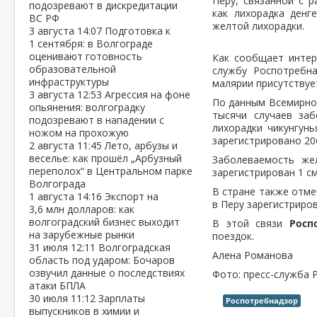
Перу, связанной с 
подозревают в дискредитации
как лихорадка денге
ВС РФ
желтой лихорадки.
3 августа
14:07
Подготовка к
1 сентября: в Волгограде
оценивают готовность
Как сообщает интерн
образовательной
службу Роспотребна
инфраструктуры
малярии присутствуе
3 августа
12:53
Агрессия на фоне
По данным Всемирной
опьянения: волгоградку
тысячи случаев заб
подозревают в нападении с
лихорадки чикунгун
ножом на прохожую
зарегистрировано 20
2 августа
11:45
Лето, арбузы и
веселье: как прошёл „Арбузный
Заболеваемость жел
переполох“ в Центральном парке
зарегистрирован 1 с
Волгограда
В стране также отме
1 августа
14:16
Экспорт на
в Перу зарегистриров
3,6 млн долларов: как
волгоградский бизнес выходит
В этой связи
Росп
на зарубежные рынки
поездок.
31 июля
12:11
Волгоградская
Алена Романова
область под ударом: Бочаров
озвучил данные о последствиях
Фото: пресс-служба 
атаки БПЛА
30 июля
11:12
Зарплаты
Роспотребнадзор
выпускников в химии и