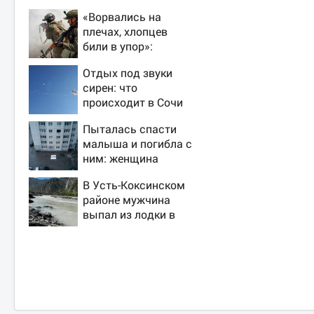
«Ворвались на
плечах, хлопцев
били в упор»:
Алексеево-
Отдых под звуки
Дружковка стала
сирен: что
могильником для
происходит в Сочи
«птах Мадьяра»
на фоне
Пыталась спасти
массированных
малыша и погибла с
атак беспилотников
ним: женщина
разбилась
В Усть-Коксинском
насмерть на глазах
районе мужчина
у детей 06/08/2026
выпал из лодки в
– Новости
Катунь и пропал