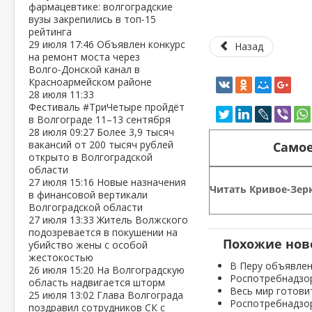
фармацевтике: волгоградские
вузы закрепились в топ‑15
рейтинга
29 июля
17:46
Объявлен конкурс
Назад
на ремонт моста через
Волго‑Донской канал в
Красноармейском районе
28 июля
11:33
Фестиваль #ТриЧетыре пройдёт
в Волгограде 11–13 сентября
28 июля
09:27
Более 3,9 тысяч
вакансий от 200 тысяч рублей
Самое
открыто в Волгоградской
области
27 июля
15:16
Новые назначения
Читать Кривое-Зерк
в финансовой вертикали
Волгоградской области
27 июля
13:33
Житель Волжского
подозревается в покушении на
Похожие нов
убийство жены с особой
жестокостью
В Перу объявлен
26 июля
15:20
На Волгоградскую
Роспотребнадзор
область надвигается шторм
Весь мир готови
25 июля
13:02
Глава Волгограда
Роспотребнадзор
поздравил сотрудников СК с