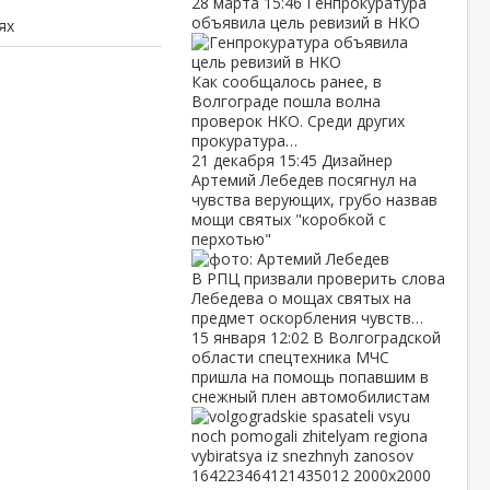
28 марта
15:46
Генпрокуратура
объявила цель ревизий в НКО
ях
Как сообщалось ранее, в
Волгограде пошла волна
проверок НКО. Среди других
прокуратура…
21 декабря
15:45
Дизайнер
Артемий Лебедев посягнул на
чувства верующих, грубо назвав
мощи святых "коробкой с
перхотью"
В РПЦ призвали проверить слова
Лебедева о мощах святых на
предмет оскорбления чувств…
15 января
12:02
В Волгоградской
области спецтехника МЧС
пришла на помощь попавшим в
снежный плен автомобилистам