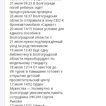
21 июля
09:23
В Волгограде
погиб ребёнок: идёт
процессуальная проверка
20 июля
16:37
Волгоградская
область отправила в зону СВО 4
бронеавтомобиля «Сармат»
20 июля
14:15
Новое условие для
единого пособия в
Волгоградской области: с
21 июля нужен подтверждённый
уход за родственником
19 июля
13:43
Ещё одну
библиотеку в Волгоградской
области переоборудуют по
модельному стандарту
18 июля
13:14
От квестов до
VR‑туров: в Камышине готовят к
открытию детский
просветительский центр
17 июля
14:02
Орден
Мужества — посмертно: в
Волгограде увековечили память
сотрудника УФСИН Сергея
Рыкова
17 июля
13:51
Цены в