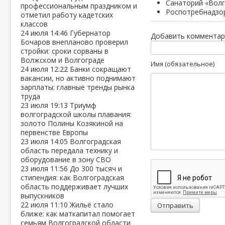
Санаторий «Волг
профессиональным праздником и
Роспотребнадзор
отметил работу кадетских
классов
24 июля
14:46
Губернатор
Добавить комментар
Бочаров внепланово проверил
стройки: сроки сорваны в
Волжском и Волгограде
Имя (обязательное)
24 июля
12:22
Банки сокращают
вакансии, но активно поднимают
зарплаты: главные тренды рынка
труда
23 июля
19:13
Триумф
волгоградской школы плавания:
золото Полины Козякиной на
первенстве Европы
23 июля
14:05
Волгоградская
область передала технику и
оборудование в зону СВО
23 июля
11:56
До 300 тысяч и
стипендия: как Волгоградская
область поддерживает лучших
выпускников
22 июля
11:10
Жильё стало
Отправить
ближе: как маткапитал помогает
семьям Волгоградской области