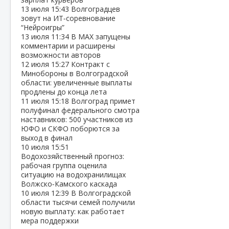
13 июля
15:43
Волгоградцев
зовут на ИТ‑соревнование
“Нейроигры”
13 июля
11:34
В МАХ запущены
комментарии и расширены
возможности авторов
12 июля
15:27
Контракт с
Минобороны в Волгоградской
области: увеличенные выплаты
продлены до конца лета
11 июля
15:18
Волгоград примет
полуфинал федерального смотра
наставников: 500 участников из
ЮФО и СКФО поборются за
выход в финал
10 июля
15:51
Водохозяйственный прогноз:
рабочая группа оценила
ситуацию на водохранилищах
Волжско‑Камского каскада
10 июля
12:39
В Волгоградской
области тысячи семей получили
новую выплату: как работает
мера поддержки