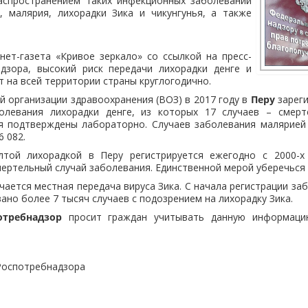
распространением таких инфекционных заболеваний
, малярия, лихорадки Зика и чикунгунья, а также
ет-газета «Кривое зеркало» со ссылкой на пресс-
дзора, высокий риск передачи лихорадки денге и
т на всей территории страны круглогодично.
 организации здравоохранения (ВОЗ) в 2017 году в
Перу
зареги
олевания лихорадки денге, из которых 17 случаев – смерт
ья подтверждены лабораторно. Случаев заболевания малярией 
6 082.
той лихорадкой в Перу регистрируется ежегодно с 2000-х
мертельный случай заболевания. Единственной мерой уберечься 
чается местная передача вируса Зика. С начала регистрации заб
ано более 7 тысяч случаев с подозрением на лихорадку Зика.
отребнадзор
просит граждан учитывать данную информаци
Роспотребнадзора