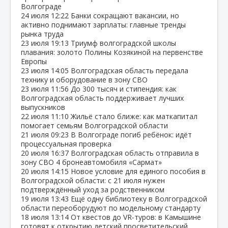
Волгограде
24 июля
12:22
Банки сокращают вакансии, но
активно поднимают зарплаты: главные тренды
рынка труда
23 июля
19:13
Триумф волгоградской школы
плавания: золото Полины Козякиной на первенстве
Европы
23 июля
14:05
Волгоградская область передала
технику и оборудование в зону СВО
23 июля
11:56
До 300 тысяч и стипендия: как
Волгоградская область поддерживает лучших
выпускников
22 июля
11:10
Жильё стало ближе: как маткапитал
помогает семьям Волгоградской области
21 июля
09:23
В Волгограде погиб ребёнок: идёт
процессуальная проверка
20 июля
16:37
Волгоградская область отправила в
зону СВО 4 бронеавтомобиля «Сармат»
20 июля
14:15
Новое условие для единого пособия в
Волгоградской области: с 21 июля нужен
подтверждённый уход за родственником
19 июля
13:43
Ещё одну библиотеку в Волгоградской
области переоборудуют по модельному стандарту
18 июля
13:14
От квестов до VR‑туров: в Камышине
готовят к открытию детский просветительский