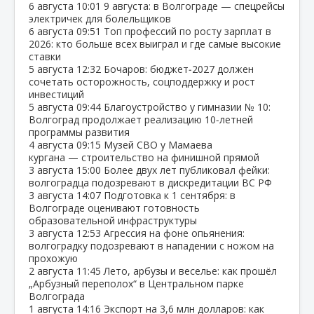
6 августа
10:01
9 августа: в Волгограде — спецрейсы
электричек для болельщиков
6 августа
09:51
Топ профессий по росту зарплат в
2026: кто больше всех выиграл и где самые высокие
ставки
5 августа
12:32
Бочаров: бюджет‑2027 должен
сочетать осторожность, соцподдержку и рост
инвестиций
5 августа
09:44
Благоустройство у гимназии № 10:
Волгоград продолжает реализацию 10‑летней
программы развития
4 августа
09:15
Музей СВО у Мамаева
кургана — строительство на финишной прямой
3 августа
15:00
Более двух лет публиковал фейки:
волгоградца подозревают в дискредитации ВС РФ
3 августа
14:07
Подготовка к 1 сентября: в
Волгограде оценивают готовность
образовательной инфраструктуры
3 августа
12:53
Агрессия на фоне опьянения:
волгоградку подозревают в нападении с ножом на
прохожую
2 августа
11:45
Лето, арбузы и веселье: как прошёл
„Арбузный переполох“ в Центральном парке
Волгограда
1 августа
14:16
Экспорт на 3,6 млн долларов: как