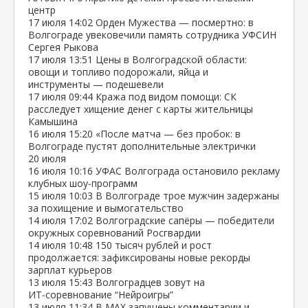
центр
17 июля
14:02
Орден Мужества — посмертно: в
Волгограде увековечили память сотрудника УФСИН
Сергея Рыкова
17 июля
13:51
Цены в Волгоградской области:
овощи и топливо подорожали, яйца и
инструменты — подешевели
17 июля
09:44
Кража под видом помощи: СК
расследует хищение денег с карты жительницы
Камышина
16 июля
15:20
«После матча — без пробок: в
Волгограде пустят дополнительные электрички
20 июля
16 июля
10:16
УФАС Волгограда остановило рекламу
клубных шоу‑программ
15 июля
10:03
В Волгограде трое мужчин задержаны
за похищение и вымогательство
14 июля
17:02
Волгоградские сапёры — победители
окружных соревнований Росгвардии
14 июля
10:48
150 тысяч рублей и рост
продолжается: зафиксированы новые рекорды
зарплат курьеров
13 июля
15:43
Волгоградцев зовут на
ИТ‑соревнование “Нейроигры”
13 июля
11:34
В МАХ запущены комментарии и