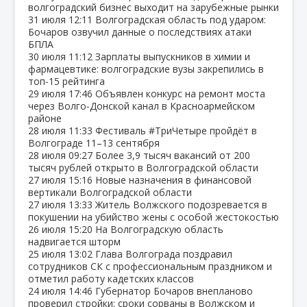
волгоградский бизнес выходит на зарубежные рынки
31 июля
12:11
Волгоградская область под ударом:
Бочаров озвучил данные о последствиях атаки
БПЛА
30 июля
11:12
Зарплаты выпускников в химии и
фармацевтике: волгоградские вузы закрепились в
топ‑15 рейтинга
29 июля
17:46
Объявлен конкурс на ремонт моста
через Волго‑Донской канал в Красноармейском
районе
28 июля
11:33
Фестиваль #ТриЧетыре пройдёт в
Волгограде 11–13 сентября
28 июля
09:27
Более 3,9 тысяч вакансий от 200
тысяч рублей открыто в Волгоградской области
27 июля
15:16
Новые назначения в финансовой
вертикали Волгоградской области
27 июля
13:33
Житель Волжского подозревается в
покушении на убийство жены с особой жестокостью
26 июля
15:20
На Волгоградскую область
надвигается шторм
25 июля
13:02
Глава Волгограда поздравил
сотрудников СК с профессиональным праздником и
отметил работу кадетских классов
24 июля
14:46
Губернатор Бочаров внепланово
проверил стройки: сроки сорваны в Волжском и