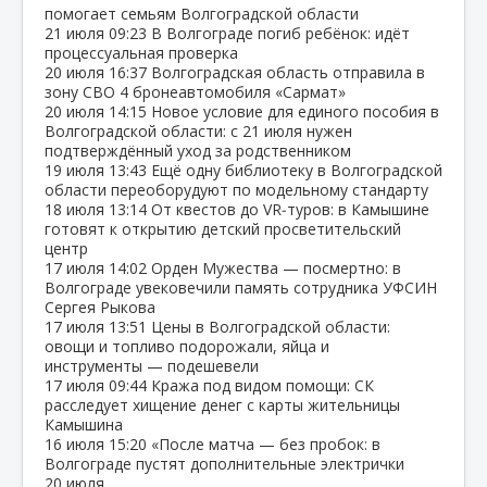
помогает семьям Волгоградской области
21 июля
09:23
В Волгограде погиб ребёнок: идёт
процессуальная проверка
20 июля
16:37
Волгоградская область отправила в
зону СВО 4 бронеавтомобиля «Сармат»
20 июля
14:15
Новое условие для единого пособия в
Волгоградской области: с 21 июля нужен
подтверждённый уход за родственником
19 июля
13:43
Ещё одну библиотеку в Волгоградской
области переоборудуют по модельному стандарту
18 июля
13:14
От квестов до VR‑туров: в Камышине
готовят к открытию детский просветительский
центр
17 июля
14:02
Орден Мужества — посмертно: в
Волгограде увековечили память сотрудника УФСИН
Сергея Рыкова
17 июля
13:51
Цены в Волгоградской области:
овощи и топливо подорожали, яйца и
инструменты — подешевели
17 июля
09:44
Кража под видом помощи: СК
расследует хищение денег с карты жительницы
Камышина
16 июля
15:20
«После матча — без пробок: в
Волгограде пустят дополнительные электрички
20 июля