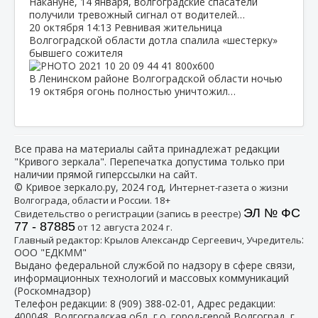
Накануне, 14 января, волгоградские спасатели
получили тревожный сигнал от водителей…
20 октября
14:13
Ревнивая жительница
Волгоградской области дотла спалила «шестерку»
бывшего сожителя
В Ленинском районе Волгоградской области ночью
19 октября огонь полностью уничтожил…
Все права на материалы сайта принадлежат редакции
"Кривого зеркала". Перепечатка допустима только при
наличии прямой гиперссылки на сайт.
© Кривое зеркало.ру, 2024 год, И
нтернет-газета о жизни
Волгограда, области и России. 18+
ЭЛ № ФС
Свидетельство о регистрации (запись в реестре)
77 - 87885
от 12 августа 2024 г.
:
Главный редактор: Крылов Александр Сергеевич, Учредитель
ООО "ЕДКММ"
Выдано федеральной службой по надзору в сфере связи,
информационных технологий и массовых коммуникаций
(Роскомнадзор)
Телефон редакции:
8 (909) 388-02-01
, Адрес редакции:
400048, Волгоградская обл, г.о. город-герой Волгоград, г