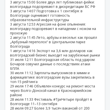
3 августа
15:00
Более двух лет публиковал фейки:
волгоградца подозревают в дискредитации ВС РФ
3 августа
14:07
Подготовка к 1 сентября: в
Волгограде оценивают готовность
образовательной инфраструктуры
3 августа
12:53
Агрессия на фоне опьянения:
волгоградку подозревают в нападении с ножом на
прохожую
2 августа
11:45
Лето, арбузы и веселье: как прошёл
„Арбузный переполох“ в Центральном парке
Волгограда
1 августа
14:16
Экспорт на 3,6 млн долларов: как
волгоградский бизнес выходит на зарубежные рынки
31 июля
12:11
Волгоградская область под ударом:
Бочаров озвучил данные о последствиях атаки
БПЛА
30 июля
11:12
Зарплаты выпускников в химии и
фармацевтике: волгоградские вузы закрепились в
топ‑15 рейтинга
29 июля
17:46
Объявлен конкурс на ремонт моста
через Волго‑Донской канал в Красноармейском
районе
28 июля
11:33
Фестиваль #ТриЧетыре пройдёт в
Волгограде 11–13 сентября
28 июля
09:27
Более 3,9 тысяч вакансий от 200