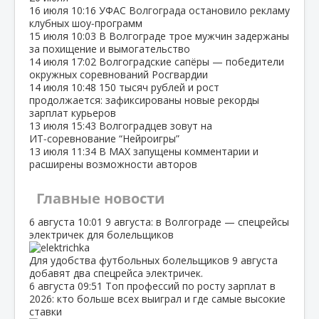
16 июля
10:16
УФАС Волгограда остановило рекламу
клубных шоу‑программ
15 июля
10:03
В Волгограде трое мужчин задержаны
за похищение и вымогательство
14 июля
17:02
Волгоградские сапёры — победители
окружных соревнований Росгвардии
14 июля
10:48
150 тысяч рублей и рост
продолжается: зафиксированы новые рекорды
зарплат курьеров
13 июля
15:43
Волгоградцев зовут на
ИТ‑соревнование “Нейроигры”
13 июля
11:34
В МАХ запущены комментарии и
расширены возможности авторов
Главные новости
6 августа
10:01
9 августа: в Волгограде — спецрейсы
электричек для болельщиков
Для удобства футбольных болельщиков 9 августа
добавят два спецрейса электричек.
6 августа
09:51
Топ профессий по росту зарплат в
2026: кто больше всех выиграл и где самые высокие
ставки