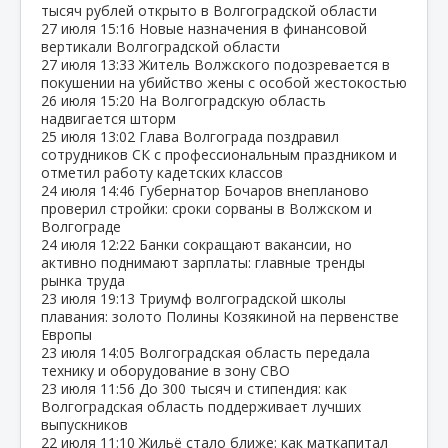
тысяч рублей открыто в Волгоградской области
27 июля
15:16
Новые назначения в финансовой
вертикали Волгоградской области
27 июля
13:33
Житель Волжского подозревается в
покушении на убийство жены с особой жестокостью
26 июля
15:20
На Волгоградскую область
надвигается шторм
25 июля
13:02
Глава Волгограда поздравил
сотрудников СК с профессиональным праздником и
отметил работу кадетских классов
24 июля
14:46
Губернатор Бочаров внепланово
проверил стройки: сроки сорваны в Волжском и
Волгограде
24 июля
12:22
Банки сокращают вакансии, но
активно поднимают зарплаты: главные тренды
рынка труда
23 июля
19:13
Триумф волгоградской школы
плавания: золото Полины Козякиной на первенстве
Европы
23 июля
14:05
Волгоградская область передала
технику и оборудование в зону СВО
23 июля
11:56
До 300 тысяч и стипендия: как
Волгоградская область поддерживает лучших
выпускников
22 июля
11:10
Жильё стало ближе: как маткапитал