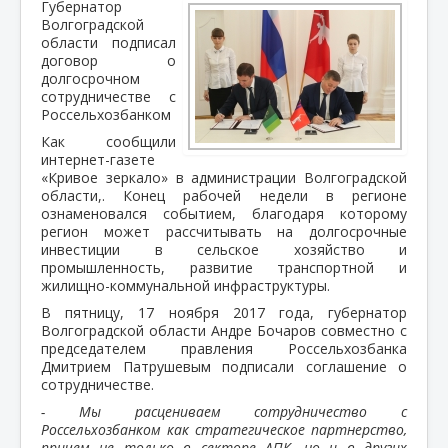
Губернатор
Волгоградской
области подписал
договор о
долгосрочном
сотрудничестве с
Россельхозбанком
Как сообщили
интернет-газете
«Кривое зеркало» в администрации Волгоградской
области,. Конец рабочей недели в регионе
ознаменовался событием, благодаря которому
регион может рассчитывать на долгосрочные
инвестиции в сельское хозяйство и
промышленность, развитие транспортной и
жилищно-коммунальной инфраструктуры.
В пятницу, 17 ноября 2017 года, губернатор
Волгоградской области Андре Бочаров совместно с
председателем правления Россельхозбанка
Дмитрием Патрушевым подписали соглашение о
сотрудничестве.
- Мы расцениваем сотрудничество с
Россельхозбанком как стратегическое партнерство,
причем не только в секторе АПК, но и в других