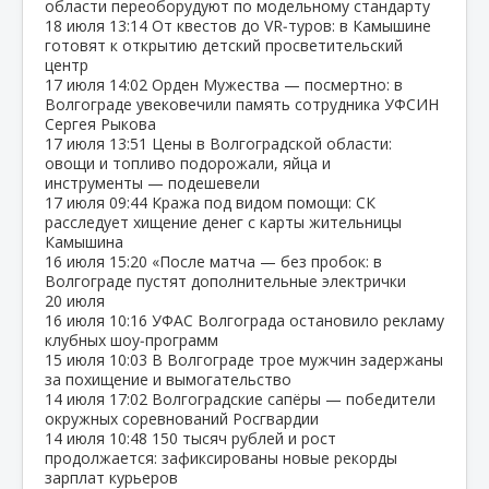
области переоборудуют по модельному стандарту
18 июля
13:14
От квестов до VR‑туров: в Камышине
готовят к открытию детский просветительский
центр
17 июля
14:02
Орден Мужества — посмертно: в
Волгограде увековечили память сотрудника УФСИН
Сергея Рыкова
17 июля
13:51
Цены в Волгоградской области:
овощи и топливо подорожали, яйца и
инструменты — подешевели
17 июля
09:44
Кража под видом помощи: СК
расследует хищение денег с карты жительницы
Камышина
16 июля
15:20
«После матча — без пробок: в
Волгограде пустят дополнительные электрички
20 июля
16 июля
10:16
УФАС Волгограда остановило рекламу
клубных шоу‑программ
15 июля
10:03
В Волгограде трое мужчин задержаны
за похищение и вымогательство
14 июля
17:02
Волгоградские сапёры — победители
окружных соревнований Росгвардии
14 июля
10:48
150 тысяч рублей и рост
продолжается: зафиксированы новые рекорды
зарплат курьеров