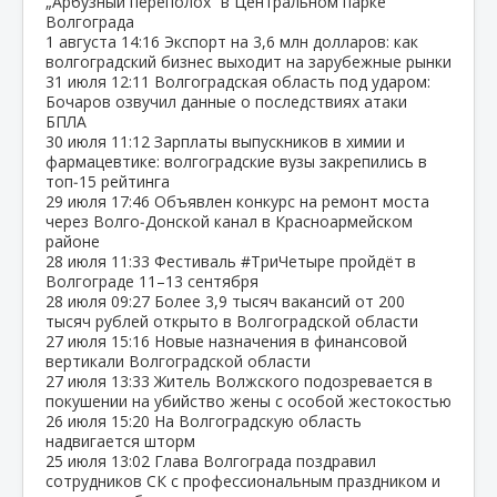
„Арбузный переполох“ в Центральном парке
Волгограда
1 августа
14:16
Экспорт на 3,6 млн долларов: как
волгоградский бизнес выходит на зарубежные рынки
31 июля
12:11
Волгоградская область под ударом:
Бочаров озвучил данные о последствиях атаки
БПЛА
30 июля
11:12
Зарплаты выпускников в химии и
фармацевтике: волгоградские вузы закрепились в
топ‑15 рейтинга
29 июля
17:46
Объявлен конкурс на ремонт моста
через Волго‑Донской канал в Красноармейском
районе
28 июля
11:33
Фестиваль #ТриЧетыре пройдёт в
Волгограде 11–13 сентября
28 июля
09:27
Более 3,9 тысяч вакансий от 200
тысяч рублей открыто в Волгоградской области
27 июля
15:16
Новые назначения в финансовой
вертикали Волгоградской области
27 июля
13:33
Житель Волжского подозревается в
покушении на убийство жены с особой жестокостью
26 июля
15:20
На Волгоградскую область
надвигается шторм
25 июля
13:02
Глава Волгограда поздравил
сотрудников СК с профессиональным праздником и