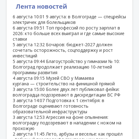
Лента новостей
6 августа
10:01
9 августа: в Волгограде — спецрейсы
электричек для болельщиков
6 августа
09:51
Топ профессий по росту зарплат в
2026: кто больше всех выиграл и где самые высокие
ставки
5 августа
12:32
Бочаров: бюджет‑2027 должен
сочетать осторожность, соцподдержку и рост
инвестиций
5 августа
09:44
Благоустройство у гимназии № 10:
Волгоград продолжает реализацию 10‑летней
программы развития
4 августа
09:15
Музей СВО у Мамаева
кургана — строительство на финишной прямой
3 августа
15:00
Более двух лет публиковал фейки:
волгоградца подозревают в дискредитации ВС РФ
3 августа
14:07
Подготовка к 1 сентября: в
Волгограде оценивают готовность
образовательной инфраструктуры
3 августа
12:53
Агрессия на фоне опьянения:
волгоградку подозревают в нападении с ножом на
прохожую
2 августа
11:45
Лето, арбузы и веселье: как прошёл