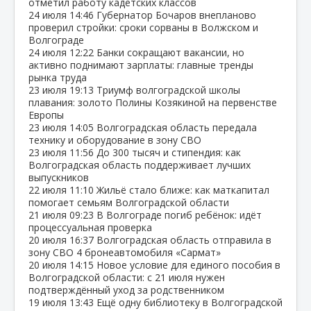
отметил работу кадетских классов
24 июля
14:46
Губернатор Бочаров внепланово
проверил стройки: сроки сорваны в Волжском и
Волгограде
24 июля
12:22
Банки сокращают вакансии, но
активно поднимают зарплаты: главные тренды
рынка труда
23 июля
19:13
Триумф волгоградской школы
плавания: золото Полины Козякиной на первенстве
Европы
23 июля
14:05
Волгоградская область передала
технику и оборудование в зону СВО
23 июля
11:56
До 300 тысяч и стипендия: как
Волгоградская область поддерживает лучших
выпускников
22 июля
11:10
Жильё стало ближе: как маткапитал
помогает семьям Волгоградской области
21 июля
09:23
В Волгограде погиб ребёнок: идёт
процессуальная проверка
20 июля
16:37
Волгоградская область отправила в
зону СВО 4 бронеавтомобиля «Сармат»
20 июля
14:15
Новое условие для единого пособия в
Волгоградской области: с 21 июля нужен
подтверждённый уход за родственником
19 июля
13:43
Ещё одну библиотеку в Волгоградской