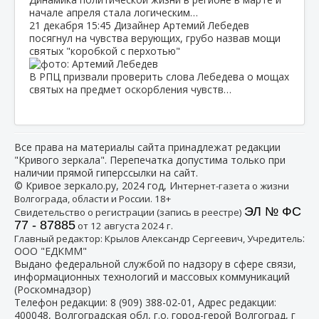
начале апреля стала логическим…
21 декабря
15:45
Дизайнер Артемий Лебедев
посягнул на чувства верующих, грубо назвав мощи
святых "коробкой с перхотью"
В РПЦ призвали проверить слова Лебедева о мощах
святых на предмет оскорбления чувств…
Все права на материалы сайта принадлежат редакции
"Кривого зеркала". Перепечатка допустима только при
наличии прямой гиперссылки на сайт.
© Кривое зеркало.ру, 2024 год, И
нтернет-газета о жизни
Волгограда, области и России. 18+
ЭЛ № ФС
Свидетельство о регистрации (запись в реестре)
77 - 87885
от 12 августа 2024 г.
:
Главный редактор: Крылов Александр Сергеевич, Учредитель
ООО "ЕДКММ"
Выдано федеральной службой по надзору в сфере связи,
информационных технологий и массовых коммуникаций
(Роскомнадзор)
Телефон редакции:
8 (909) 388-02-01
, Адрес редакции:
400048, Волгоградская обл, г.о. город-герой Волгоград, г