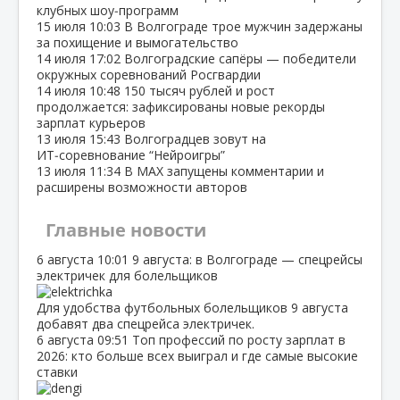
клубных шоу‑программ
15 июля
10:03
В Волгограде трое мужчин задержаны
за похищение и вымогательство
14 июля
17:02
Волгоградские сапёры — победители
окружных соревнований Росгвардии
14 июля
10:48
150 тысяч рублей и рост
продолжается: зафиксированы новые рекорды
зарплат курьеров
13 июля
15:43
Волгоградцев зовут на
ИТ‑соревнование “Нейроигры”
13 июля
11:34
В МАХ запущены комментарии и
расширены возможности авторов
Главные новости
6 августа
10:01
9 августа: в Волгограде — спецрейсы
электричек для болельщиков
Для удобства футбольных болельщиков 9 августа
добавят два спецрейса электричек.
6 августа
09:51
Топ профессий по росту зарплат в
2026: кто больше всех выиграл и где самые высокие
ставки