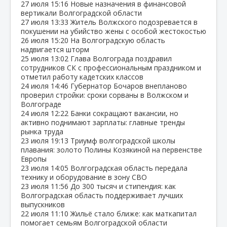
27 июля
15:16
Новые назначения в финансовой
вертикали Волгоградской области
27 июля
13:33
Житель Волжского подозревается в
покушении на убийство жены с особой жестокостью
26 июля
15:20
На Волгоградскую область
надвигается шторм
25 июля
13:02
Глава Волгограда поздравил
сотрудников СК с профессиональным праздником и
отметил работу кадетских классов
24 июля
14:46
Губернатор Бочаров внепланово
проверил стройки: сроки сорваны в Волжском и
Волгограде
24 июля
12:22
Банки сокращают вакансии, но
активно поднимают зарплаты: главные тренды
рынка труда
23 июля
19:13
Триумф волгоградской школы
плавания: золото Полины Козякиной на первенстве
Европы
23 июля
14:05
Волгоградская область передала
технику и оборудование в зону СВО
23 июля
11:56
До 300 тысяч и стипендия: как
Волгоградская область поддерживает лучших
выпускников
22 июля
11:10
Жильё стало ближе: как маткапитал
помогает семьям Волгоградской области