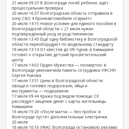
21 июля
09:23
В Волгограде погиб ребёнок: идёт
процессуальная проверка
20 июля
16:37
Волгоградская область отправила в
зону СВО 4 бронеавтомобиля «Сармат»
20 июля
14:15
Новое условие для единого пособия в
Волгоградской области: с 21 июля нужен
подтверждённый уход за родственником
19 июля
13:43
Ещё одну библиотеку в Волгоградской
области переоборудуют по модельному стандарту
18 июля
13:14
От квестов до VR‑туров: в Камышине
готовят к открытию детский просветительский
центр
17 июля
14:02
Орден Мужества — посмертно: в
Волгограде увековечили память сотрудника УФСИН
Сергея Рыкова
17 июля
13:51
Цены в Волгоградской области:
овощи и топливо подорожали, яйца и
инструменты — подешевели
17 июля
09:44
Кража под видом помощи: СК
расследует хищение денег с карты жительницы
Камышина
16 июля
15:20
«После матча — без пробок: в
Волгограде пустят дополнительные электрички
20 июля
16 июля
10:16
УФАС Волгограда остановило рекламу