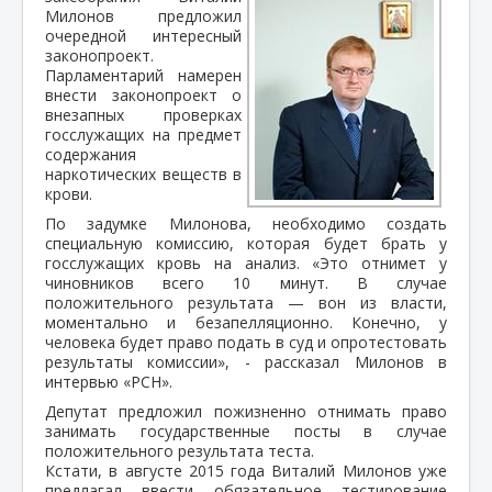
Милонов предложил
очередной интересный
законопроект.
Парламентарий намерен
внести законопроект о
внезапных проверках
госслужащих на предмет
содержания
наркотических веществ в
крови.
По задумке Милонова, необходимо создать
специальную комиссию, которая будет брать у
госслужащих кровь на анализ. «Это отнимет у
чиновников всего 10 минут. В случае
положительного результата — вон из власти,
моментально и безапелляционно. Конечно, у
человека будет право подать в суд и опротестовать
результаты комиссии», - рассказал Милонов в
интервью «РСН».
Депутат предложил пожизненно отнимать право
занимать государственные посты в случае
положительного результата теста.
Кстати, в августе 2015 года Виталий Милонов уже
предлагал ввести обязательное тестирование