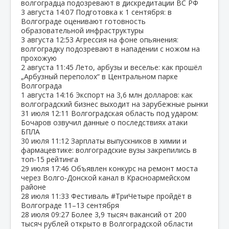
волгоградца подозревают в дискредитации ВС РФ
3 августа
14:07
Подготовка к 1 сентября: в
Волгограде оценивают готовность
образовательной инфраструктуры
3 августа
12:53
Агрессия на фоне опьянения:
волгоградку подозревают в нападении с ножом на
прохожую
2 августа
11:45
Лето, арбузы и веселье: как прошёл
„Арбузный переполох“ в Центральном парке
Волгограда
1 августа
14:16
Экспорт на 3,6 млн долларов: как
волгоградский бизнес выходит на зарубежные рынки
31 июля
12:11
Волгоградская область под ударом:
Бочаров озвучил данные о последствиях атаки
БПЛА
30 июля
11:12
Зарплаты выпускников в химии и
фармацевтике: волгоградские вузы закрепились в
топ‑15 рейтинга
29 июля
17:46
Объявлен конкурс на ремонт моста
через Волго‑Донской канал в Красноармейском
районе
28 июля
11:33
Фестиваль #ТриЧетыре пройдёт в
Волгограде 11–13 сентября
28 июля
09:27
Более 3,9 тысяч вакансий от 200
тысяч рублей открыто в Волгоградской области