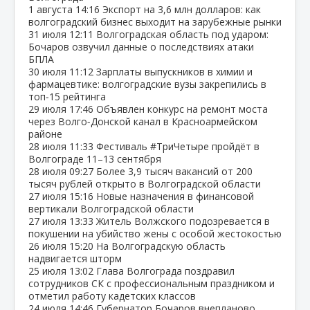
1 августа
14:16
Экспорт на 3,6 млн долларов: как
волгоградский бизнес выходит на зарубежные рынки
31 июля
12:11
Волгоградская область под ударом:
Бочаров озвучил данные о последствиях атаки
БПЛА
30 июля
11:12
Зарплаты выпускников в химии и
фармацевтике: волгоградские вузы закрепились в
топ‑15 рейтинга
29 июля
17:46
Объявлен конкурс на ремонт моста
через Волго‑Донской канал в Красноармейском
районе
28 июля
11:33
Фестиваль #ТриЧетыре пройдёт в
Волгограде 11–13 сентября
28 июля
09:27
Более 3,9 тысяч вакансий от 200
тысяч рублей открыто в Волгоградской области
27 июля
15:16
Новые назначения в финансовой
вертикали Волгоградской области
27 июля
13:33
Житель Волжского подозревается в
покушении на убийство жены с особой жестокостью
26 июля
15:20
На Волгоградскую область
надвигается шторм
25 июля
13:02
Глава Волгограда поздравил
сотрудников СК с профессиональным праздником и
отметил работу кадетских классов
24 июля
14:46
Губернатор Бочаров внепланово