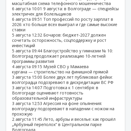
масштабная схема телефонного мошенничества
6 августа
10:01
9 августа: в Волгограде — спецрейсы
электричек для болельщиков
6 августа
09:51
Топ профессий по росту зарплат в
2026: кто больше всех выиграл и где самые высокие
ставки
5 августа
12:32
Бочаров: бюджет‑2027 должен
сочетать осторожность, соцподдержку и рост
инвестиций
5 августа
09:44
Благоустройство у гимназии № 10:
Волгоград продолжает реализацию 10‑летней
программы развития
4 августа
09:15
Музей СВО у Мамаева
кургана — строительство на финишной прямой
3 августа
15:00
Более двух лет публиковал фейки:
волгоградца подозревают в дискредитации ВС РФ
3 августа
14:07
Подготовка к 1 сентября: в
Волгограде оценивают готовность
образовательной инфраструктуры
3 августа
12:53
Агрессия на фоне опьянения:
волгоградку подозревают в нападении с ножом на
прохожую
2 августа
11:45
Лето, арбузы и веселье: как прошёл
„Арбузный переполох“ в Центральном парке
Волгограда