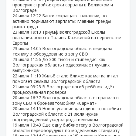
проверил стройки: сроки сорваны в Волжском и
Волгограде
24 июля
12:22
Банки сокращают вакансии, но
активно поднимают зарплаты: главные тренды
рынка труда
23 июля
19:13
Триумф волгоградской школы
плавания: золото Полины Козякиной на первенстве
Европы
23 июля
14:05
Волгоградская область передала
технику и оборудование в зону СВО
23 июля
11:56
До 300 тысяч и стипендия: как
Волгоградская область поддерживает лучших
выпускников
22 июля
11:10
Жильё стало ближе: как маткапитал
помогает семьям Волгоградской области
21 июля
09:23
В Волгограде погиб ребёнок: идёт
процессуальная проверка
20 июля
16:37
Волгоградская область отправила в
зону СВО 4 бронеавтомобиля «Сармат»
20 июля
14:15
Новое условие для единого пособия в
Волгоградской области: с 21 июля нужен
подтверждённый уход за родственником
19 июля
13:43
Ещё одну библиотеку в Волгоградской
области переоборудуют по модельному стандарту
18 июля
13:14
От квестов до VR‑туров: в Камышине