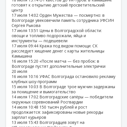
готовят к открытию детский просветительский
центр
17 июля
14:02
Орден Мужества — посмертно: в
Волгограде увековечили память сотрудника УФСИН
Сергея Рыкова
17 июля
13:51
Цены в Волгоградской области:
овощи и топливо подорожали, яйца и
инструменты — подешевели
17 июля
09:44
Кража под видом помощи: СК
расследует хищение денег с карты жительницы
Камышина
16 июля
15:20
«После матча — без пробок: в
Волгограде пустят дополнительные электрички
20 июля
16 июля
10:16
УФАС Волгограда остановило рекламу
клубных шоу‑программ
15 июля
10:03
В Волгограде трое мужчин задержаны
за похищение и вымогательство
14 июля
17:02
Волгоградские сапёры — победители
окружных соревнований Росгвардии
14 июля
10:48
150 тысяч рублей и рост
продолжается: зафиксированы новые рекорды
зарплат курьеров
13 июля
15:43
Волгоградцев зовут на