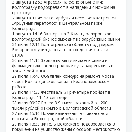
3 августа
12:53
Агрессия на фоне опьянения:
волгоградку подозревают в нападении с ножом на
прохожую
2 августа
11:45
Лето, арбузы и веселье: как прошёл
„Арбузный переполох“ в Центральном парке
Волгограда
1 августа
14:16
Экспорт на 3,6 млн долларов: как
волгоградский бизнес выходит на зарубежные рынки
31 июля
12:11
Волгоградская область под ударом:
Бочаров озвучил данные о последствиях атаки
БПЛА
30 июля
11:12
Зарплаты выпускников в химии и
фармацевтике: волгоградские вузы закрепились в
топ‑15 рейтинга
29 июля
17:46
Объявлен конкурс на ремонт моста
через Волго‑Донской канал в Красноармейском
районе
28 июля
11:33
Фестиваль #ТриЧетыре пройдёт в
Волгограде 11–13 сентября
28 июля
09:27
Более 3,9 тысяч вакансий от 200
тысяч рублей открыто в Волгоградской области
27 июля
15:16
Новые назначения в финансовой
вертикали Волгоградской области
27 июля
13:33
Житель Волжского подозревается в
покушении на убийство жены с особой жестокостью