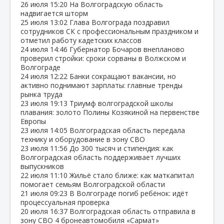
26 июля
15:20
На Волгоградскую область
надвигается шторм
25 июля
13:02
Глава Волгограда поздравил
сотрудников СК с профессиональным праздником и
отметил работу кадетских классов
24 июля
14:46
Губернатор Бочаров внепланово
проверил стройки: сроки сорваны в Волжском и
Волгограде
24 июля
12:22
Банки сокращают вакансии, но
активно поднимают зарплаты: главные тренды
рынка труда
23 июля
19:13
Триумф волгоградской школы
плавания: золото Полины Козякиной на первенстве
Европы
23 июля
14:05
Волгоградская область передала
технику и оборудование в зону СВО
23 июля
11:56
До 300 тысяч и стипендия: как
Волгоградская область поддерживает лучших
выпускников
22 июля
11:10
Жильё стало ближе: как маткапитал
помогает семьям Волгоградской области
21 июля
09:23
В Волгограде погиб ребёнок: идёт
процессуальная проверка
20 июля
16:37
Волгоградская область отправила в
зону СВО 4 бронеавтомобиля «Сармат»