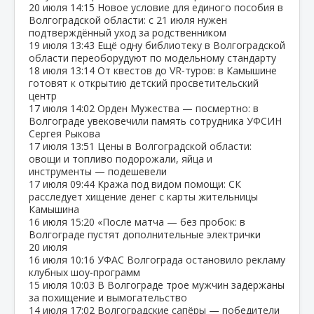
20 июля
14:15
Новое условие для единого пособия в
Волгоградской области: с 21 июля нужен
подтверждённый уход за родственником
19 июля
13:43
Ещё одну библиотеку в Волгоградской
области переоборудуют по модельному стандарту
18 июля
13:14
От квестов до VR‑туров: в Камышине
готовят к открытию детский просветительский
центр
17 июля
14:02
Орден Мужества — посмертно: в
Волгограде увековечили память сотрудника УФСИН
Сергея Рыкова
17 июля
13:51
Цены в Волгоградской области:
овощи и топливо подорожали, яйца и
инструменты — подешевели
17 июля
09:44
Кража под видом помощи: СК
расследует хищение денег с карты жительницы
Камышина
16 июля
15:20
«После матча — без пробок: в
Волгограде пустят дополнительные электрички
20 июля
16 июля
10:16
УФАС Волгограда остановило рекламу
клубных шоу‑программ
15 июля
10:03
В Волгограде трое мужчин задержаны
за похищение и вымогательство
14 июля
17:02
Волгоградские сапёры — победители