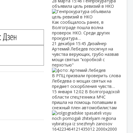
28 марта
15:46
Генпрокуратура
объявила цель ревизий в НКО
Как сообщалось ранее, в
Волгограде пошла волна
проверок НКО. Среди других
прокуратура…
21 декабря
15:45
Дизайнер
Артемий Лебедев посягнул на
чувства верующих, грубо назвав
мощи святых "коробкой с
перхотью"
В РПЦ призвали проверить слова
Лебедева о мощах святых на
предмет оскорбления чувств…
15 января
12:02
В Волгоградской
области спецтехника МЧС
пришла на помощь попавшим в
снежный плен автомобилистам