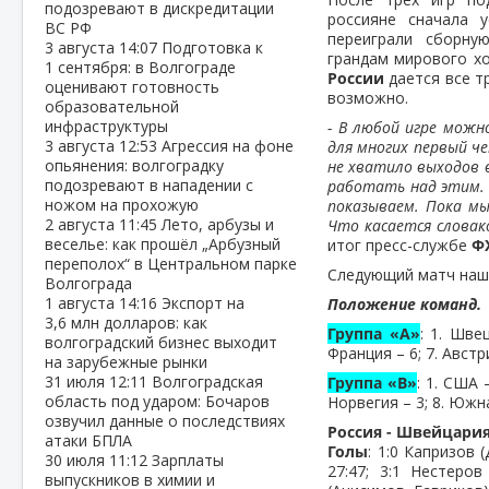
подозревают в дискредитации
россияне сначала 
ВС РФ
переиграли сборн
3 августа
14:07
Подготовка к
грандам мирового хо
1 сентября: в Волгограде
России
дается все т
оценивают готовность
возможно.
образовательной
инфраструктуры
- В любой игре можн
3 августа
12:53
Агрессия на фоне
для многих первый че
опьянения: волгоградку
не хватило выходов в
подозревают в нападении с
работать над этим. 
ножом на прохожую
показываем. Пока м
2 августа
11:45
Лето, арбузы и
Что касается словако
веселье: как прошёл „Арбузный
итог пресс-службе
Ф
переполох“ в Центральном парке
Следующий матч наша
Волгограда
1 августа
14:16
Экспорт на
Положение команд.
3,6 млн долларов: как
Группа «А»
: 1. Шве
волгоградский бизнес выходит
Франция – 6; 7. Австри
на зарубежные рынки
31 июля
12:11
Волгоградская
Группа «В»
: 1. США 
область под ударом: Бочаров
Норвегия – 3; 8. Южн
озвучил данные о последствиях
Россия - Швейцария - 
атаки БПЛА
Голы
: 1:0 Капризов 
30 июля
11:12
Зарплаты
27:47; 3:1 Нестеров
выпускников в химии и