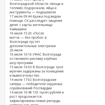
Волгоградской области: овощи и
топливо подорожали, яйца и
инструменты — подешевели
17 июля
09:44
Кража под видом
помощи: СК расследует хищение
денег с карты жительницы
Камышина
16 июля
15:20
«После
матча — без пробок: в
Волгограде пустят
дополнительные электрички
20 июля
16 июля
10:16
УФАС Волгограда
остановило рекламу клубных
шоу‑программ
15 июля
10:03
В Волгограде трое
мужчин задержаны за похищение
и вымогательство
14 июля
17:02
Волгоградские
сапёры — победители окружных
соревнований Росгвардии
14 июля
10:48
150 тысяч рублей и
рост продолжается:
зафиксированы новые рекорды
зарплат курьеров