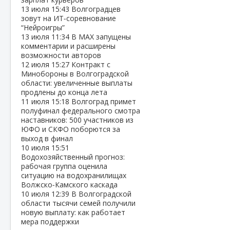
13 июля
15:43
Волгоградцев
зовут на ИТ‑соревнование
“Нейроигры”
13 июля
11:34
В МАХ запущены
комментарии и расширены
возможности авторов
12 июля
15:27
Контракт с
Минобороны в Волгоградской
области: увеличенные выплаты
продлены до конца лета
11 июля
15:18
Волгоград примет
полуфинал федерального смотра
наставников: 500 участников из
ЮФО и СКФО поборются за
выход в финал
10 июля
15:51
Водохозяйственный прогноз:
рабочая группа оценила
ситуацию на водохранилищах
Волжско‑Камского каскада
10 июля
12:39
В Волгоградской
области тысячи семей получили
новую выплату: как работает
мера поддержки