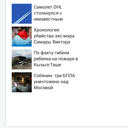
Самолет DHL
столкнулся с
неизвестным
объектом над
Хронология
Лейпцигом -
убийства экс-мэра
Новости на Вести.ru
Самары Виктора
Тархова и его жены:
По факту гибели
шесть шокирующих
ребенка на пожаре в
фактов, новые
Кызыл-Таше
подробности
возбуждено
Собянин: три БПЛА
уголовное дело
уничтожено над
Москвой