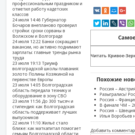
профессиональным праздником и
отметил работу кадетских
классов
24 июля
14:46
Губернатор
Бочаров внепланово проверил
стройки: сроки сорваны в
Волжском и Волгограде
Самое
24 июля
12:22
Банки сокращают
вакансии, но активно поднимают
зарплаты: главные тренды рынка
Читать Кривое-Зерк
труда
23 июля
19:13
Триумф
волгоградской школы плавания:
золото Полины Козякиной на
Похожие нов
первенстве Европы
23 июля
14:05
Волгоградская
Россия – Австрия
область передала технику и
Разыгрались! Рос
оборудование в зону СВО
Россия – Франция
23 июля
11:56
До 300 тысяч и
В финале ЧМ – 2
стипендия: как Волгоградская
Россия – Швеция 
область поддерживает лучших
Илья Воробьев н
выпускников
22 июля
11:10
Жильё стало
ближе: как маткапитал помогает
Добавить комментар
семьям Волгоградской области