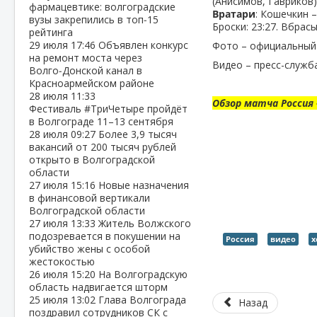
(Анисимов, Гавриков) 
фармацевтике: волгоградские
Вратари
: Кошечкин –
вузы закрепились в топ‑15
Броски: 23:27. Вбрасы
рейтинга
29 июля
17:46
Объявлен конкурс
Фото – официальный
на ремонт моста через
Видео – пресс-служб
Волго‑Донской канал в
Красноармейском районе
28 июля
11:33
Обзор матча Россия 
Фестиваль #ТриЧетыре пройдёт
в Волгограде 11–13 сентября
28 июля
09:27
Более 3,9 тысяч
вакансий от 200 тысяч рублей
открыто в Волгоградской
области
27 июля
15:16
Новые назначения
в финансовой вертикали
Волгоградской области
27 июля
13:33
Житель Волжского
подозревается в покушении на
Россия
видео
х
убийство жены с особой
жестокостью
26 июля
15:20
На Волгоградскую
область надвигается шторм
25 июля
13:02
Глава Волгограда
Назад
поздравил сотрудников СК с