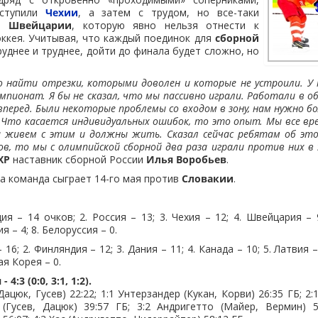
уступили
Чехии
, а затем с трудом, но все-таки
ую
Швейцарии
, которую явно нельзя отнести к
ккея. Учитывая, что каждый поединок для
сборной
руднее и труднее, дойти до финала будет сложно, но
о найти отрезки, которыми доволен и которые не устроили. У 
мпионат. Я бы не сказал, что мы пассивно играли. Работали в о
перед. Были некоторые проблемы со входом в зону, нам нужно б
Что касается индивидуальных ошибок, то это опыт. Мы все вр
ы живем с этим и должны жить. Сказал сейчас ребятам об это
в, то мы с олимпийской сборной два раза играли против них в э
ХР
наставник сборной России
Илья Воробьев
.
 команда сыграет 14-го мая против
Словакии
.
ция – 14 очков; 2. Россия – 13; 3. Чехия – 12; 4. Швейцария – 9
я – 4; 8. Белоруссия – 0.
– 16; 2. Финляндия – 12; 3. Дания – 11; 4. Канада – 10; 5. Латвия –
ая Корея – 0.
4:3 (0:0, 3:1, 1:2).
(Дацюк, Гусев) 22:22; 1:1 Унтерзандер (Кукан, Корви) 26:35 ГБ; 2
 (Гусев, Дацюк) 39:57 ГБ; 3:2 Андригетто (Майер, Вермин) 5