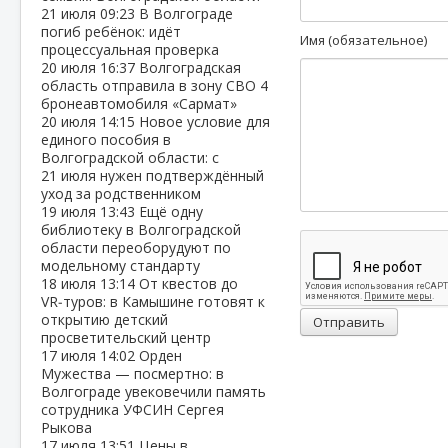
21 июля
09:23
В Волгограде
погиб ребёнок: идёт
Имя (обязательное)
процессуальная проверка
20 июля
16:37
Волгоградская
область отправила в зону СВО 4
бронеавтомобиля «Сармат»
20 июля
14:15
Новое условие для
единого пособия в
Волгоградской области: с
21 июля нужен подтверждённый
уход за родственником
19 июля
13:43
Ещё одну
библиотеку в Волгоградской
области переоборудуют по
модельному стандарту
18 июля
13:14
От квестов до
VR‑туров: в Камышине готовят к
открытию детский
Отправить
просветительский центр
17 июля
14:02
Орден
Мужества — посмертно: в
Волгограде увековечили память
сотрудника УФСИН Сергея
Рыкова
17 июля
13:51
Цены в