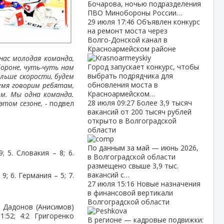
Бочарова, ночью подразделения
ПВО Минобороны России…
29 июля
17:46
Объявлен конкурс
на ремонт моста через
Волго‑Донской канал в
Красноармейском районе
нас молодая команда,
Город запускает конкурс, чтобы
бороне, чуть-чуть нам
выбрать подрядчика для
ольше скорости, будем
обновления моста в
емя говорим ребятам,
Красноармейском…
м. Мы одна команда.
28 июля
09:27
Более 3,9 тысяч
том сезоне, -
подвел
вакансий от 200 тысяч рублей
открыто в Волгоградской
области
По данным за май — июнь 2026,
; 5. Словакия – 8; 6.
в Волгоградской области
размещено свыше 3,9 тыс.
вакансий с…
 9; 6. Германия – 5; 7.
27 июля
15:16
Новые назначения
в финансовой вертикали
Волгоградской области
:1 Дадонов (Анисимов)
1:52; 4:2 Григоренко
В регионе — кадровые подвижки: