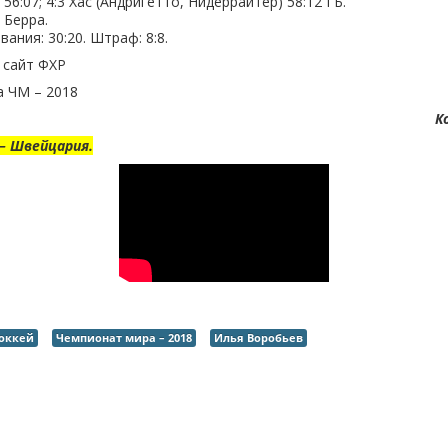
56:07; 4:3 Хас (Андригетто, Нидеррайтер) 58:12 ГБ.
 Берра.
вания: 30:20. Штраф: 8:8.
 сайт ФХР
а ЧМ – 2018
К
– Швейцария.
оккей
Чемпионат мира – 2018
Илья Воробьев