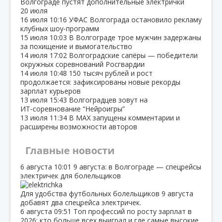
Волгограде пустят дополнительные электрички
20 июля
16 июля
10:16
УФАС Волгограда остановило рекламу
клубных шоу‑программ
15 июля
10:03
В Волгограде трое мужчин задержаны
за похищение и вымогательство
14 июля
17:02
Волгоградские сапёры — победители
окружных соревнований Росгвардии
14 июля
10:48
150 тысяч рублей и рост
продолжается: зафиксированы новые рекорды
зарплат курьеров
13 июля
15:43
Волгоградцев зовут на
ИТ‑соревнование “Нейроигры”
13 июля
11:34
В МАХ запущены комментарии и
расширены возможности авторов
Главные новости
6 августа
10:01
9 августа: в Волгограде — спецрейсы
электричек для болельщиков
Для удобства футбольных болельщиков 9 августа
добавят два спецрейса электричек.
6 августа
09:51
Топ профессий по росту зарплат в
2026: кто больше всех выиграл и где самые высокие