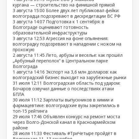
кургана — строительство на финишной прямой
3 августа
15:00
Более двух лет публиковал фейки:
волгоградца подозревают в дискредитации ВС РФ
3 августа
14:07
Подготовка к 1 сентября: в
Волгограде оценивают готовность
образовательной инфраструктуры
3 августа
12:53
Агрессия на фоне опьянения:
волгоградку подозревают в нападении с ножом на
прохожую
2 августа
11:45
Лето, арбузы и веселье: как прошёл
„Арбузный переполох“ в Центральном парке
Волгограда
1 августа
14:16
Экспорт на 3,6 млн долларов: как
волгоградский бизнес выходит на зарубежные рынки
31 июля
12:11
Волгоградская область под ударом:
Бочаров озвучил данные о последствиях атаки
БПЛА
30 июля
11:12
Зарплаты выпускников в химии и
фармацевтике: волгоградские вузы закрепились в
топ‑15 рейтинга
29 июля
17:46
Объявлен конкурс на ремонт моста
через Волго‑Донской канал в Красноармейском
районе
28 июля
11:33
Фестиваль #ТриЧетыре пройдёт в
Волгограде 11–13 сентября