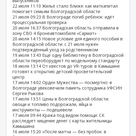
выпускников
22 июля
11:10
Жильё стало ближе: как маткапитал
помогает семьям Волгоградской области
21 июля
09:23
В Волгограде погиб ребёнок: идёт
процессуальная проверка
20 июля
16:37
Волгоградская область отправила в
зону СВО 4 бронеавтомобиля «Сармат»
20 июля
14:15
Новое условие для единого пособия в
Волгоградской области: с 21 июля нужен
подтверждённый уход за родственником
19 июля
13:43
Ещё одну библиотеку в Волгоградской
области переоборудуют по модельному стандарту
18 июля
13:14
От квестов до VR‑туров: в Камышине
готовят к открытию детский просветительский
центр
17 июля
14:02
Орден Мужества — посмертно: в
Волгограде увековечили память сотрудника УФСИН
Сергея Рыкова
17 июля
13:51
Цены в Волгоградской области:
овощи и топливо подорожали, яйца и
инструменты — подешевели
17 июля
09:44
Кража под видом помощи: СК
расследует хищение денег с карты жительницы
Камышина
16 июля
15:20
«После матча — без пробок: в