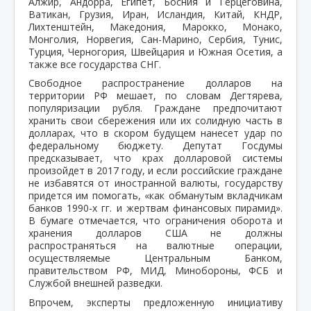
Алжир, Андорра, Египет, Босния и Герцеговина,
Ватикан, Грузия, Иран, Исландия, Китай, КНДР,
Лихтенштейн, Македония, Марокко, Монако,
Монголия, Норвегия, Сан-Марино, Сербия, Тунис,
Турция, Черногория, Швейцария и Южная Осетия, а
также все государства СНГ.
Свободное распространение долларов на
территории РФ мешает, по словам Дегтярева,
популяризации рубля. Граждане предпочитают
хранить свои сбережения или их солидную часть в
долларах, что в скором будущем нанесет удар по
федеральному бюджету. Депутат Госдумы
предсказывает, что крах долларовой системы
произойдет в 2017 году, и если российские граждане
не избавятся от иностранной валюты, государству
придется им помогать, «как обманутым вкладчикам
банков 1990-х гг. и жертвам финансовых пирамид».
В бумаге отмечается, что ограничения оборота и
хранения долларов США не должны
распространяться на валютные операции,
осуществляемые Центральным Банком,
правительством РФ, МИД, Минобороны, ФСБ и
Службой внешней разведки.
Впрочем, эксперты предложенную инициативу