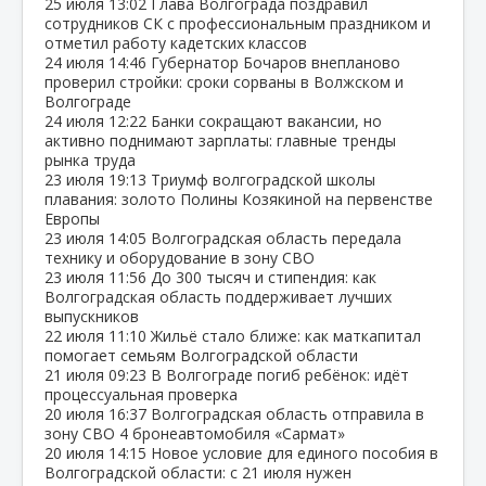
25 июля
13:02
Глава Волгограда поздравил
сотрудников СК с профессиональным праздником и
отметил работу кадетских классов
24 июля
14:46
Губернатор Бочаров внепланово
проверил стройки: сроки сорваны в Волжском и
Волгограде
24 июля
12:22
Банки сокращают вакансии, но
активно поднимают зарплаты: главные тренды
рынка труда
23 июля
19:13
Триумф волгоградской школы
плавания: золото Полины Козякиной на первенстве
Европы
23 июля
14:05
Волгоградская область передала
технику и оборудование в зону СВО
23 июля
11:56
До 300 тысяч и стипендия: как
Волгоградская область поддерживает лучших
выпускников
22 июля
11:10
Жильё стало ближе: как маткапитал
помогает семьям Волгоградской области
21 июля
09:23
В Волгограде погиб ребёнок: идёт
процессуальная проверка
20 июля
16:37
Волгоградская область отправила в
зону СВО 4 бронеавтомобиля «Сармат»
20 июля
14:15
Новое условие для единого пособия в
Волгоградской области: с 21 июля нужен