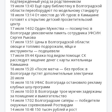
подтверждённый уход за родственником
19 июля
13:43
Ещё одну библиотеку в Волгоградской
области переоборудуют по модельному стандарту
18 июля
13:14
От квестов до VR‑туров: в Камышине
готовят к открытию детский просветительский
центр
17 июля
14:02
Орден Мужества — посмертно: в
Волгограде увековечили память сотрудника УФСИН
Сергея Рыкова
17 июля
13:51
Цены в Волгоградской области:
овощи и топливо подорожали, яйца и
инструменты — подешевели
17 июля
09:44
Кража под видом помощи: СК
расследует хищение денег с карты жительницы
Камышина
16 июля
15:20
«После матча — без пробок: в
Волгограде пустят дополнительные электрички
20 июля
16 июля
10:16
УФАС Волгограда остановило рекламу
клубных шоу‑программ
15 июля
10:03
В Волгограде трое мужчин задержаны
за похищение и вымогательство
14 июля
17:02
Волгоградские сапёры — победители
окружных соревнований Росгвардии
14 июля
10:48
150 тысяч рублей и рост