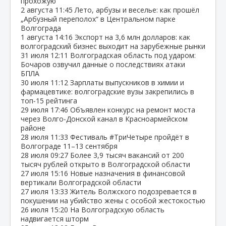
прохожую
2 августа
11:45
Лето, арбузы и веселье: как прошёл
„Арбузный переполох“ в Центральном парке
Волгограда
1 августа
14:16
Экспорт на 3,6 млн долларов: как
волгоградский бизнес выходит на зарубежные рынки
31 июля
12:11
Волгоградская область под ударом:
Бочаров озвучил данные о последствиях атаки
БПЛА
30 июля
11:12
Зарплаты выпускников в химии и
фармацевтике: волгоградские вузы закрепились в
топ‑15 рейтинга
29 июля
17:46
Объявлен конкурс на ремонт моста
через Волго‑Донской канал в Красноармейском
районе
28 июля
11:33
Фестиваль #ТриЧетыре пройдёт в
Волгограде 11–13 сентября
28 июля
09:27
Более 3,9 тысяч вакансий от 200
тысяч рублей открыто в Волгоградской области
27 июля
15:16
Новые назначения в финансовой
вертикали Волгоградской области
27 июля
13:33
Житель Волжского подозревается в
покушении на убийство жены с особой жестокостью
26 июля
15:20
На Волгоградскую область
надвигается шторм