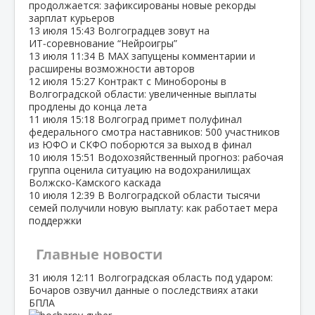
продолжается: зафиксированы новые рекорды
зарплат курьеров
13 июля
15:43
Волгоградцев зовут на
ИТ‑соревнование “Нейроигры”
13 июля
11:34
В МАХ запущены комментарии и
расширены возможности авторов
12 июля
15:27
Контракт с Минобороны в
Волгоградской области: увеличенные выплаты
продлены до конца лета
11 июля
15:18
Волгоград примет полуфинал
федерального смотра наставников: 500 участников
из ЮФО и СКФО поборются за выход в финал
10 июля
15:51
Водохозяйственный прогноз: рабочая
группа оценила ситуацию на водохранилищах
Волжско‑Камского каскада
10 июля
12:39
В Волгоградской области тысячи
семей получили новую выплату: как работает мера
поддержки
Главные новости
31 июля
12:11
Волгоградская область под ударом:
Бочаров озвучил данные о последствиях атаки
БПЛА