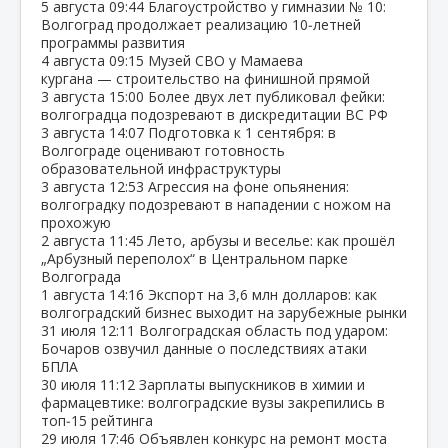
5 августа
09:44
Благоустройство у гимназии № 10:
Волгоград продолжает реализацию 10‑летней
программы развития
4 августа
09:15
Музей СВО у Мамаева
кургана — строительство на финишной прямой
3 августа
15:00
Более двух лет публиковал фейки:
волгоградца подозревают в дискредитации ВС РФ
3 августа
14:07
Подготовка к 1 сентября: в
Волгограде оценивают готовность
образовательной инфраструктуры
3 августа
12:53
Агрессия на фоне опьянения:
волгоградку подозревают в нападении с ножом на
прохожую
2 августа
11:45
Лето, арбузы и веселье: как прошёл
„Арбузный переполох“ в Центральном парке
Волгограда
1 августа
14:16
Экспорт на 3,6 млн долларов: как
волгоградский бизнес выходит на зарубежные рынки
31 июля
12:11
Волгоградская область под ударом:
Бочаров озвучил данные о последствиях атаки
БПЛА
30 июля
11:12
Зарплаты выпускников в химии и
фармацевтике: волгоградские вузы закрепились в
топ‑15 рейтинга
29 июля
17:46
Объявлен конкурс на ремонт моста