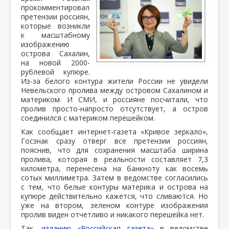
прокомментировал
претензии россиян,
которые возникли
к масштабному
изображению
острова Сахалин,
на новой 2000-
рублевой купюре.
Из-за белого контура жители России не увидели
Невельского пролива между островом Сахалином и
материком. И СМИ, и россияне посчитали, что
пролив просто-напросто отсутствует, а остров
соединился с материком перешейком.
Как сообщает интернет-газета «Кривое зеркало»,
Госзнак сразу отверг все претензии россиян,
пояснив, что для сохранения масштаба ширина
пролива, которая в реальности составляет 7,3
километра, перенесена на банкноту как восемь
сотых миллиметра. Затем в ведомстве согласились
с тем, что белые контуры материка и острова на
купюре действительно кажется, что сливаются. Но
уже на втором, зеленом контуре изображения
пролив виден отчетливо и никакого перешейка нет.
Так,
изданию «Российская газета»
в ведомстве