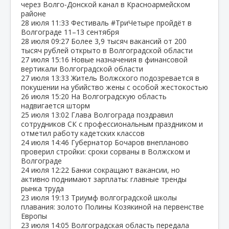
через Волго‑Донской канал в Красноармейском
районе
28 июля
11:33
Фестиваль #ТриЧетыре пройдёт в
Волгограде 11–13 сентября
28 июля
09:27
Более 3,9 тысяч вакансий от 200
тысяч рублей открыто в Волгоградской области
27 июля
15:16
Новые назначения в финансовой
вертикали Волгоградской области
27 июля
13:33
Житель Волжского подозревается в
покушении на убийство жены с особой жестокостью
26 июля
15:20
На Волгоградскую область
надвигается шторм
25 июля
13:02
Глава Волгограда поздравил
сотрудников СК с профессиональным праздником и
отметил работу кадетских классов
24 июля
14:46
Губернатор Бочаров внепланово
проверил стройки: сроки сорваны в Волжском и
Волгограде
24 июля
12:22
Банки сокращают вакансии, но
активно поднимают зарплаты: главные тренды
рынка труда
23 июля
19:13
Триумф волгоградской школы
плавания: золото Полины Козякиной на первенстве
Европы
23 июля
14:05
Волгоградская область передала