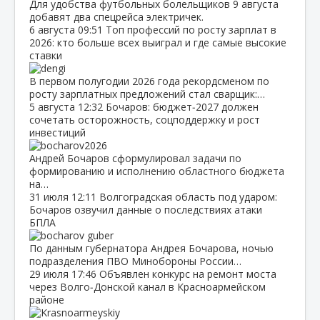
Для удобства футбольных болельщиков 9 августа
добавят два спецрейса электричек.
6 августа
09:51
Топ профессий по росту зарплат в
2026: кто больше всех выиграл и где самые высокие
ставки
В первом полугодии 2026 года рекордсменом по
росту зарплатных предложений стал сварщик:…
5 августа
12:32
Бочаров: бюджет‑2027 должен
сочетать осторожность, соцподдержку и рост
инвестиций
Андрей Бочаров сформулировал задачи по
формированию и исполнению областного бюджета
на…
31 июля
12:11
Волгоградская область под ударом:
Бочаров озвучил данные о последствиях атаки
БПЛА
По данным губернатора Андрея Бочарова, ночью
подразделения ПВО Минобороны России…
29 июля
17:46
Объявлен конкурс на ремонт моста
через Волго‑Донской канал в Красноармейском
районе