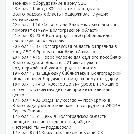
технику и оборудование в зону СВО
23 июля
11:56
До 300 тысяч и стипендия: как
Волгоградская область поддерживает лучших
выпускников
22 июля
11:10
Жильё стало ближе: как маткапитал
помогает семьям Волгоградской области
21 июля
09:23
В Волгограде погиб ребёнок: идёт
процессуальная проверка
20 июля
16:37
Волгоградская область отправила в
зону СВО 4 бронеавтомобиля «Сармат»
20 июля
14:15
Новое условие для единого пособия в
Волгоградской области: с 21 июля нужен
подтверждённый уход за родственником
19 июля
13:43
Ещё одну библиотеку в Волгоградской
области переоборудуют по модельному стандарту
18 июля
13:14
От квестов до VR‑туров: в Камышине
готовят к открытию детский просветительский
центр
17 июля
14:02
Орден Мужества — посмертно: в
Волгограде увековечили память сотрудника УФСИН
Сергея Рыкова
17 июля
13:51
Цены в Волгоградской области:
овощи и топливо подорожали, яйца и
инструменты — подешевели
17 июля
09:44
Кража под видом помощи: СК