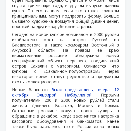
будет исправить. Однако случится это может лишь
спустя три-четыре года, в другом выпуске данных
купюр. По его словам, если это станет слишком
принципиальным, могут подправить форму. Больше
бывшего художника возмутил общий дизайн денег,
похожий на другие зарубежные страны.
Сегодня на новой купюре номиналом в 2000 рублей
изображены мост на остров Русский во
Владивостоке, а также космодром Восточный в
Амурской области. На правом ее краю
внимательные россияне обнаружили новый
географический объект: перешеек, соединяющий
остров Сахалин с материком. Ожидается, что
купюры с «Сахалином-полуостровом» через
некоторое время станут редкостью и предметом
охоты коллекционеров.
Новые банкноты
были представлены, вчера, 12
октября Эльвирой Набиуллиной.
Первыми
получателями 200 и 2000 новых рублей стали
жители Дальнего Востока, Москвы и Крыма.
Остальные россияне получат новые купюры в
обращение в декабре, когда закончится настройка
кассового оборудования и банкоматов. Ранее
также было заявлено, что в России из-за новых