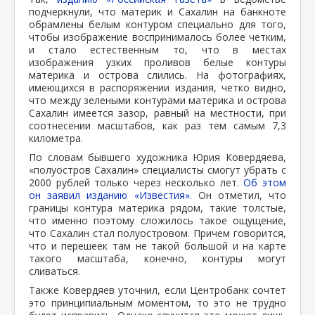
подчеркнули, что материк и Сахалин на банкноте
обрамлены белым контуром специально для того,
чтобы изображение воспринималось более четким,
и стало естественным то, что в местах
изображения узких проливов белые контуры
материка и острова слились. На фотографиях,
имеющихся в распоряжении издания, четко видно,
что между зелеными контурами материка и острова
Сахалин имеется зазор, равный на местности, при
соотнесении масштабов, как раз тем самым 7,3
километра.
По словам бывшего художника Юрия Ковердяева,
«полуостров Сахалин» специалисты смогут убрать с
2000 рублей только через несколько лет.
Об этом
он заявил изданию «Известия».
Он отметил, что
границы контура материка рядом, такие толстые,
что именно поэтому сложилось такое ощущение,
что Сахалин стал полуостровом. Причем говорится,
что и перешеек там не такой большой и на карте
такого масштаба, конечно, контуры могут
сливаться.
Также Ковердяев уточнил, если Центробанк сочтет
это принципиальным моментом, то это не трудно