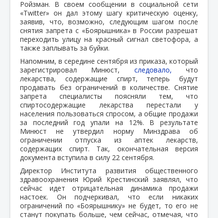
Ройзман. В своем сообщении в социальной сети
«Twitter» он дал этому шагу критическую оценку,
заявив, что, возможно, следующим шагом после
снятия запрета с «Боярышника» в России разрешат
переходить улицу на красный сигнал светофора, а
также заплывать за буйки.
Напомним, в середине сентября из приказа, который
зарегистрировал Минюст,
следовало,
что
лекарства, содержащие спирт, теперь будут
продавать без ограничений в количестве. Снятие
запрета специалисты поясняли тем, что
спиртосодержащие лекарства перестали у
населения пользоваться спросом, а общие продажи
за последний год упали на 12%. В результате
Минюст не утвердил норму Минздрава об
ограничении отпуска из аптек лекарств,
содержащих спирт. Так, окончательная версия
документа вступила в силу 22 сентября.
Директор Института развития общественного
здравоохранения Юрий Крестинский заявлял, что
сейчас идет отрицательная динамика продажи
настоек. Он подчеркивал, что если никаких
ограничений по «Боярышнику» не будет, то его не
станут покупать больше, чем сейчас, отмечая, что