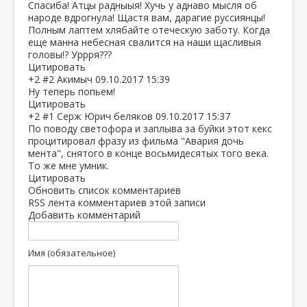
Спасиба! Атцы радныыя! Хучь у аднаво мысля об
народе вдрогнула! Щастя вам, дарагие руссиянцы!
Полным лаптем хлябайте отеческую заботу. Когда
еще манна небесная свалится на наши щасливыя
головы!? Уррря???
Цитировать
+2
#2
Акимыч
09.10.2017 15:39
Ну теперь попьем!
Цитировать
+2
#1
Серж Юрич беляков
09.10.2017 15:37
По поводу светофора и заплыва за буйки этот кекс
процитировал фразу из фильма "Авария дочь
мента", снятого в конце восьмидесятых того века.
То же мне умник.
Цитировать
Обновить список комментариев
RSS лента комментариев этой записи
Добавить комментарий
Имя (обязательное)