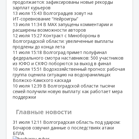
продолжается: зафиксированы новые рекорды
зарплат курьеров
13 июля
15:43
Волгоградцев зовут на
ИТ‑соревнование “Нейроигры”
13 июля
11:34
В МАХ запущены комментарии и
расширены возможности авторов
12 июля
15:27
Контракт с Минобороны в
Волгоградской области: увеличенные выплаты
продлены до конца лета
11 июля
15:18
Волгоград примет полуфинал
федерального смотра наставников: 500 участников
из ЮФО и СКФО поборются за выход в финал
10 июля
15:51
Водохозяйственный прогноз: рабочая
группа оценила ситуацию на водохранилищах
Волжско‑Камского каскада
10 июля
12:39
В Волгоградской области тысячи
семей получили новую выплату: как работает мера
поддержки
Главные новости
31 июля
12:11
Волгоградская область под ударом:
Бочаров озвучил данные о последствиях атаки
БПЛА