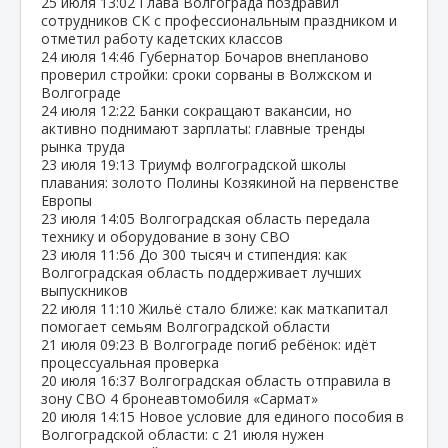
25 июля
13:02
Глава Волгограда поздравил
сотрудников СК с профессиональным праздником и
отметил работу кадетских классов
24 июля
14:46
Губернатор Бочаров внепланово
проверил стройки: сроки сорваны в Волжском и
Волгограде
24 июля
12:22
Банки сокращают вакансии, но
активно поднимают зарплаты: главные тренды
рынка труда
23 июля
19:13
Триумф волгоградской школы
плавания: золото Полины Козякиной на первенстве
Европы
23 июля
14:05
Волгоградская область передала
технику и оборудование в зону СВО
23 июля
11:56
До 300 тысяч и стипендия: как
Волгоградская область поддерживает лучших
выпускников
22 июля
11:10
Жильё стало ближе: как маткапитал
помогает семьям Волгоградской области
21 июля
09:23
В Волгограде погиб ребёнок: идёт
процессуальная проверка
20 июля
16:37
Волгоградская область отправила в
зону СВО 4 бронеавтомобиля «Сармат»
20 июля
14:15
Новое условие для единого пособия в
Волгоградской области: с 21 июля нужен