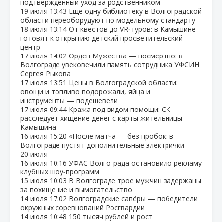
подтверждённый уход за родственником
19 июля
13:43
Ещё одну библиотеку в Волгоградской
области переоборудуют по модельному стандарту
18 июля
13:14
От квестов до VR‑туров: в Камышине
готовят к открытию детский просветительский
центр
17 июля
14:02
Орден Мужества — посмертно: в
Волгограде увековечили память сотрудника УФСИН
Сергея Рыкова
17 июля
13:51
Цены в Волгоградской области:
овощи и топливо подорожали, яйца и
инструменты — подешевели
17 июля
09:44
Кража под видом помощи: СК
расследует хищение денег с карты жительницы
Камышина
16 июля
15:20
«После матча — без пробок: в
Волгограде пустят дополнительные электрички
20 июля
16 июля
10:16
УФАС Волгограда остановило рекламу
клубных шоу‑программ
15 июля
10:03
В Волгограде трое мужчин задержаны
за похищение и вымогательство
14 июля
17:02
Волгоградские сапёры — победители
окружных соревнований Росгвардии
14 июля
10:48
150 тысяч рублей и рост