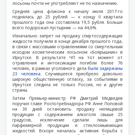
лосьоны почти не употребляют не по назначению.
Средняя цена флакона к началу июля 2017-го
поднялась до 25 рублей — к концу II квартала
прошлого года она составляла 19,5 рубля. Больше
всего подорожал пустырник — на 44,6%.
Изначально запрет на продажу спиртосодержащие
жидкости получили в конце декабря прошлого года,
в связи с массовыми отравлениями со смертельным
исходом косметическим лосьоном «Боярышник» в
Иркутске. В результате ЧП на тот момент от
отравления и интоксикации погибли более 76
человек, в рамках уголовного дела
были задержаны
23 человека.
Случившееся приобрело довольно
широкую общественную огласку, за событиями в
Иркутске следила не только Россия, но и другие
страны.
Затем Премьер-министр РФ Дмитрий Медведев
поручил главе Роспотребнадзора РФ Анне Поповой
на 30 дней остановить продажу непищевой
продукции с содержанием алкоголя свыше 25
градусов, исключение сделали лишь для
парфюмерной продукции и стеклоомывающих
жидкостей. Вскоре началась активная борьба с