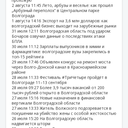
прохожую
2 августа
11:45
Лето, арбузы и веселье: как прошёл
„Арбузный переполох“ в Центральном парке
Волгограда
1 августа
14:16
Экспорт на 3,6 млн долларов: как
волгоградский бизнес выходит на зарубежные рынки
31 июля
12:11
Волгоградская область под ударом:
Бочаров озвучил данные о последствиях атаки
БПЛА
30 июля
11:12
Зарплаты выпускников в химии и
фармацевтике: волгоградские вузы закрепились в
топ‑15 рейтинга
29 июля
17:46
Объявлен конкурс на ремонт моста
через Волго‑Донской канал в Красноармейском
районе
28 июля
11:33
Фестиваль #ТриЧетыре пройдёт в
Волгограде 11–13 сентября
28 июля
09:27
Более 3,9 тысяч вакансий от 200
тысяч рублей открыто в Волгоградской области
27 июля
15:16
Новые назначения в финансовой
вертикали Волгоградской области
27 июля
13:33
Житель Волжского подозревается в
покушении на убийство жены с особой жестокостью
26 июля
15:20
На Волгоградскую область
надвигается шторм