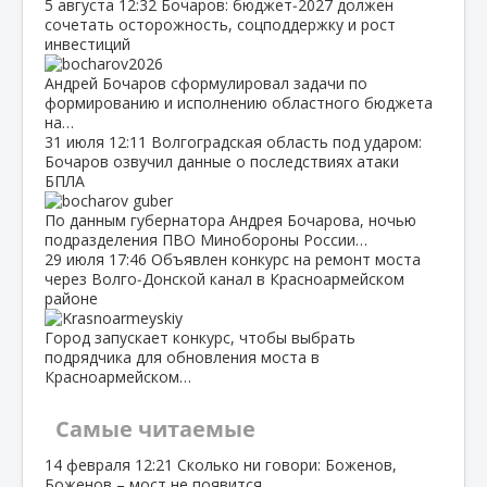
5 августа
12:32
Бочаров: бюджет‑2027 должен
сочетать осторожность, соцподдержку и рост
инвестиций
Андрей Бочаров сформулировал задачи по
формированию и исполнению областного бюджета
на…
31 июля
12:11
Волгоградская область под ударом:
Бочаров озвучил данные о последствиях атаки
БПЛА
По данным губернатора Андрея Бочарова, ночью
подразделения ПВО Минобороны России…
29 июля
17:46
Объявлен конкурс на ремонт моста
через Волго‑Донской канал в Красноармейском
районе
Город запускает конкурс, чтобы выбрать
подрядчика для обновления моста в
Красноармейском…
Самые читаемые
14 февраля
12:21
Сколько ни говори: Боженов,
Боженов – мост не появится