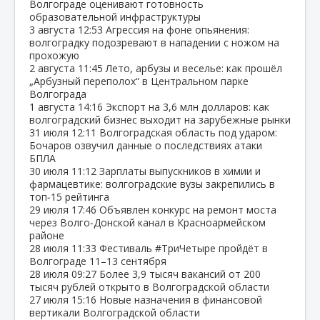
Волгограде оценивают готовность
образовательной инфраструктуры
3 августа
12:53
Агрессия на фоне опьянения:
волгоградку подозревают в нападении с ножом на
прохожую
2 августа
11:45
Лето, арбузы и веселье: как прошёл
„Арбузный переполох“ в Центральном парке
Волгограда
1 августа
14:16
Экспорт на 3,6 млн долларов: как
волгоградский бизнес выходит на зарубежные рынки
31 июля
12:11
Волгоградская область под ударом:
Бочаров озвучил данные о последствиях атаки
БПЛА
30 июля
11:12
Зарплаты выпускников в химии и
фармацевтике: волгоградские вузы закрепились в
топ‑15 рейтинга
29 июля
17:46
Объявлен конкурс на ремонт моста
через Волго‑Донской канал в Красноармейском
районе
28 июля
11:33
Фестиваль #ТриЧетыре пройдёт в
Волгограде 11–13 сентября
28 июля
09:27
Более 3,9 тысяч вакансий от 200
тысяч рублей открыто в Волгоградской области
27 июля
15:16
Новые назначения в финансовой
вертикали Волгоградской области