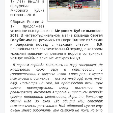
17 лет) вышла в
полуфинал
Мирового Кубка
вызова – 2018.
Сборная России U-
17 продолжает
успешное выступление в
Мировом Кубке вызова –
2018
. В четвертьфинальном матче команда
Сергея
Голубовича
встречалась со сверстниками из
Чехии
и одержала победу с
«сухим»
счетом –
5:0
.
Решающим стал заключительный период, в котором
«красная машина» отправила в ворота соперников
четыре шайбы в течение четырех минут.
- В первом периоде свалились на игру соперника. Не
навязывали свою игру, а действовали в
соответствии с хоккеем чехов. Свою роль сыграла
психология и волнение — все же плей-офф есть плей-
офф. Несмотря на это, на протяжении всей игры
имели преимущество, массу моментов не
реализовали, выстояли втроем. В третьем периоде
сумели поправить реализацию. Игра, по большому
счету, шла до гола. Его забили мы, соперник
психологически рассыпался. Над обороной нужно еще
очень много работать. Мы сыграли на ноль, но это