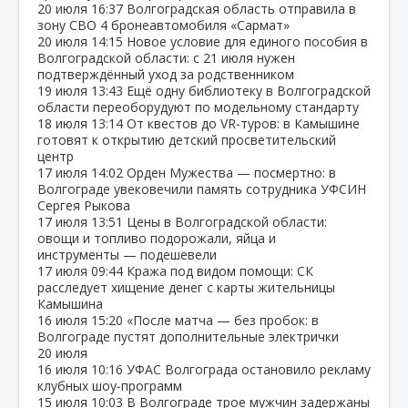
20 июля
16:37
Волгоградская область отправила в
зону СВО 4 бронеавтомобиля «Сармат»
20 июля
14:15
Новое условие для единого пособия в
Волгоградской области: с 21 июля нужен
подтверждённый уход за родственником
19 июля
13:43
Ещё одну библиотеку в Волгоградской
области переоборудуют по модельному стандарту
18 июля
13:14
От квестов до VR‑туров: в Камышине
готовят к открытию детский просветительский
центр
17 июля
14:02
Орден Мужества — посмертно: в
Волгограде увековечили память сотрудника УФСИН
Сергея Рыкова
17 июля
13:51
Цены в Волгоградской области:
овощи и топливо подорожали, яйца и
инструменты — подешевели
17 июля
09:44
Кража под видом помощи: СК
расследует хищение денег с карты жительницы
Камышина
16 июля
15:20
«После матча — без пробок: в
Волгограде пустят дополнительные электрички
20 июля
16 июля
10:16
УФАС Волгограда остановило рекламу
клубных шоу‑программ
15 июля
10:03
В Волгограде трое мужчин задержаны