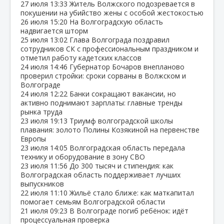
27 июля
13:33
Житель Волжского подозревается в
покушении на убийство жены с особой жестокостью
26 июля
15:20
На Волгоградскую область
надвигается шторм
25 июля
13:02
Глава Волгограда поздравил
сотрудников СК с профессиональным праздником и
отметил работу кадетских классов
24 июля
14:46
Губернатор Бочаров внепланово
проверил стройки: сроки сорваны в Волжском и
Волгограде
24 июля
12:22
Банки сокращают вакансии, но
активно поднимают зарплаты: главные тренды
рынка труда
23 июля
19:13
Триумф волгоградской школы
плавания: золото Полины Козякиной на первенстве
Европы
23 июля
14:05
Волгоградская область передала
технику и оборудование в зону СВО
23 июля
11:56
До 300 тысяч и стипендия: как
Волгоградская область поддерживает лучших
выпускников
22 июля
11:10
Жильё стало ближе: как маткапитал
помогает семьям Волгоградской области
21 июля
09:23
В Волгограде погиб ребёнок: идёт
процессуальная проверка