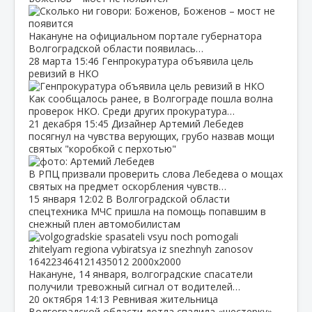
Накануне на официальном портале губернатора
Волгоградской области появилась…
28 марта
15:46
Генпрокуратура объявила цель
ревизий в НКО
Как сообщалось ранее, в Волгограде пошла волна
проверок НКО. Среди других прокуратура…
21 декабря
15:45
Дизайнер Артемий Лебедев
посягнул на чувства верующих, грубо назвав мощи
святых "коробкой с перхотью"
В РПЦ призвали проверить слова Лебедева о мощах
святых на предмет оскорбления чувств…
15 января
12:02
В Волгоградской области
спецтехника МЧС пришла на помощь попавшим в
снежный плен автомобилистам
Накануне, 14 января, волгоградские спасатели
получили тревожный сигнал от водителей…
20 октября
14:13
Ревнивая жительница
Волгоградской области дотла спалила «шестерку»