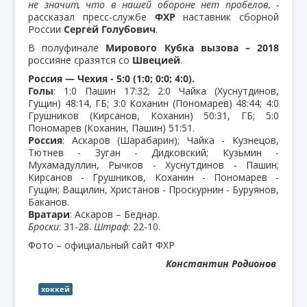
не значит, что в нашей обороне нет пробелов, -
рассказал пресс-службе
ФХР
наставник сборной
России
Сергей Голубович
.
В полуфинале
Мирового Кубка вызова – 2018
россияне сразятся со
Швецией
.
Россия — Чехия - 5:0 (1:0; 0:0; 4:0).
Голы
: 1:0 Пашин 17:32; 2:0 Чайка (Хуснутдинов,
Гущин) 48:14, ГБ; 3:0 Коханин (Пономарев) 48:44; 4:0
Грушников (Кирсанов, Коханин) 50:31, ГБ; 5:0
Пономарев (Коханин, Пашин) 51:51.
Россия
: Аскаров (Шарабарин); Чайка - Кузнецов,
Тютнев - Зуган - Дидковский; Кузьмин -
Мухамадуллин, Рычков - Хуснутдинов - Пашин;
Кирсанов - Грушников, Коханин - Пономарев -
Гущин; Ващилин, Христанов - Проскурнин - Буруянов,
Баканов.
Вратари
: Аскаров – Беднар.
Броски
: 31-28.
Штраф
: 22-10.
Фото – официальный сайт ФХР
Константин Родионов
хоккей