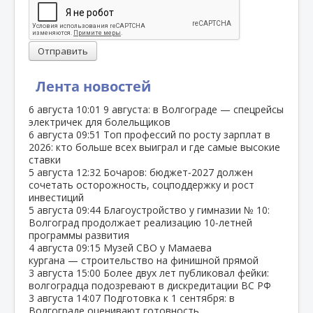
Отправить
Лента новостей
6 августа
10:01
9 августа: в Волгограде — спецрейсы
электричек для болельщиков
6 августа
09:51
Топ профессий по росту зарплат в
2026: кто больше всех выиграл и где самые высокие
ставки
5 августа
12:32
Бочаров: бюджет‑2027 должен
сочетать осторожность, соцподдержку и рост
инвестиций
5 августа
09:44
Благоустройство у гимназии № 10:
Волгоград продолжает реализацию 10‑летней
программы развития
4 августа
09:15
Музей СВО у Мамаева
кургана — строительство на финишной прямой
3 августа
15:00
Более двух лет публиковал фейки:
волгоградца подозревают в дискредитации ВС РФ
3 августа
14:07
Подготовка к 1 сентября: в
Волгограде оценивают готовность