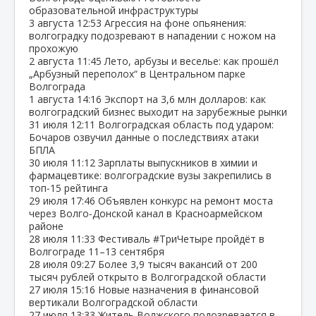
образовательной инфраструктуры
3 августа
12:53
Агрессия на фоне опьянения:
волгоградку подозревают в нападении с ножом на
прохожую
2 августа
11:45
Лето, арбузы и веселье: как прошёл
„Арбузный переполох“ в Центральном парке
Волгограда
1 августа
14:16
Экспорт на 3,6 млн долларов: как
волгоградский бизнес выходит на зарубежные рынки
31 июля
12:11
Волгоградская область под ударом:
Бочаров озвучил данные о последствиях атаки
БПЛА
30 июля
11:12
Зарплаты выпускников в химии и
фармацевтике: волгоградские вузы закрепились в
топ‑15 рейтинга
29 июля
17:46
Объявлен конкурс на ремонт моста
через Волго‑Донской канал в Красноармейском
районе
28 июля
11:33
Фестиваль #ТриЧетыре пройдёт в
Волгограде 11–13 сентября
28 июля
09:27
Более 3,9 тысяч вакансий от 200
тысяч рублей открыто в Волгоградской области
27 июля
15:16
Новые назначения в финансовой
вертикали Волгоградской области
27 июля
13:33
Житель Волжского подозревается в