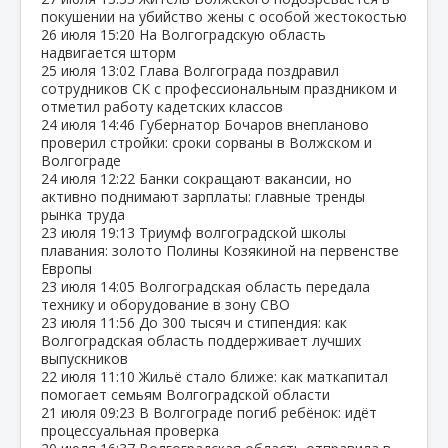
покушении на убийство жены с особой жестокостью
26 июля
15:20
На Волгоградскую область
надвигается шторм
25 июля
13:02
Глава Волгограда поздравил
сотрудников СК с профессиональным праздником и
отметил работу кадетских классов
24 июля
14:46
Губернатор Бочаров внепланово
проверил стройки: сроки сорваны в Волжском и
Волгограде
24 июля
12:22
Банки сокращают вакансии, но
активно поднимают зарплаты: главные тренды
рынка труда
23 июля
19:13
Триумф волгоградской школы
плавания: золото Полины Козякиной на первенстве
Европы
23 июля
14:05
Волгоградская область передала
технику и оборудование в зону СВО
23 июля
11:56
До 300 тысяч и стипендия: как
Волгоградская область поддерживает лучших
выпускников
22 июля
11:10
Жильё стало ближе: как маткапитал
помогает семьям Волгоградской области
21 июля
09:23
В Волгограде погиб ребёнок: идёт
процессуальная проверка