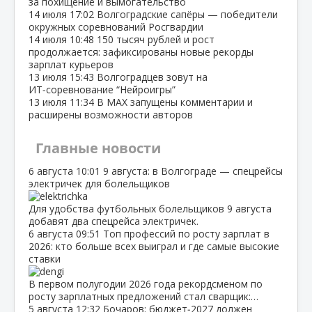
за похищение и вымогательство
14 июля
17:02
Волгоградские сапёры — победители
окружных соревнований Росгвардии
14 июля
10:48
150 тысяч рублей и рост
продолжается: зафиксированы новые рекорды
зарплат курьеров
13 июля
15:43
Волгоградцев зовут на
ИТ‑соревнование “Нейроигры”
13 июля
11:34
В МАХ запущены комментарии и
расширены возможности авторов
Главные новости
6 августа
10:01
9 августа: в Волгограде — спецрейсы
электричек для болельщиков
Для удобства футбольных болельщиков 9 августа
добавят два спецрейса электричек.
6 августа
09:51
Топ профессий по росту зарплат в
2026: кто больше всех выиграл и где самые высокие
ставки
В первом полугодии 2026 года рекордсменом по
росту зарплатных предложений стал сварщик:…
5 августа
12:32
Бочаров: бюджет‑2027 должен