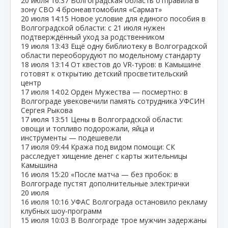
20 июля
16:37
Волгоградская область отправила в
зону СВО 4 бронеавтомобиля «Сармат»
20 июля
14:15
Новое условие для единого пособия в
Волгоградской области: с 21 июля нужен
подтверждённый уход за родственником
19 июля
13:43
Ещё одну библиотеку в Волгоградской
области переоборудуют по модельному стандарту
18 июля
13:14
От квестов до VR‑туров: в Камышине
готовят к открытию детский просветительский
центр
17 июля
14:02
Орден Мужества — посмертно: в
Волгограде увековечили память сотрудника УФСИН
Сергея Рыкова
17 июля
13:51
Цены в Волгоградской области:
овощи и топливо подорожали, яйца и
инструменты — подешевели
17 июля
09:44
Кража под видом помощи: СК
расследует хищение денег с карты жительницы
Камышина
16 июля
15:20
«После матча — без пробок: в
Волгограде пустят дополнительные электрички
20 июля
16 июля
10:16
УФАС Волгограда остановило рекламу
клубных шоу‑программ
15 июля
10:03
В Волгограде трое мужчин задержаны