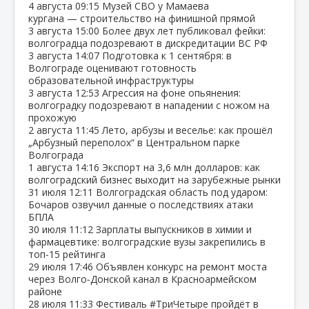
4 августа
09:15
Музей СВО у Мамаева
кургана — строительство на финишной прямой
3 августа
15:00
Более двух лет публиковал фейки:
волгоградца подозревают в дискредитации ВС РФ
3 августа
14:07
Подготовка к 1 сентября: в
Волгограде оценивают готовность
образовательной инфраструктуры
3 августа
12:53
Агрессия на фоне опьянения:
волгоградку подозревают в нападении с ножом на
прохожую
2 августа
11:45
Лето, арбузы и веселье: как прошёл
„Арбузный переполох“ в Центральном парке
Волгограда
1 августа
14:16
Экспорт на 3,6 млн долларов: как
волгоградский бизнес выходит на зарубежные рынки
31 июля
12:11
Волгоградская область под ударом:
Бочаров озвучил данные о последствиях атаки
БПЛА
30 июля
11:12
Зарплаты выпускников в химии и
фармацевтике: волгоградские вузы закрепились в
топ‑15 рейтинга
29 июля
17:46
Объявлен конкурс на ремонт моста
через Волго‑Донской канал в Красноармейском
районе
28 июля
11:33
Фестиваль #ТриЧетыре пройдёт в