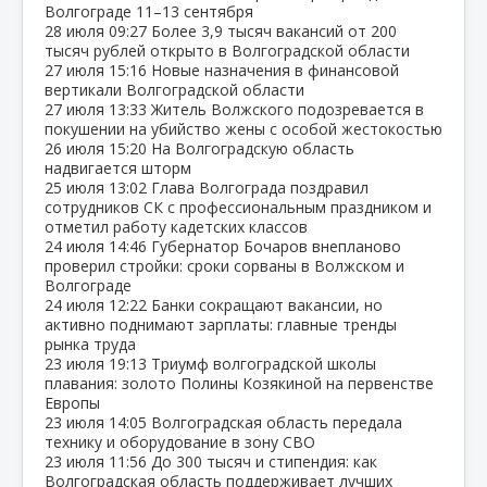
Волгограде 11–13 сентября
28 июля
09:27
Более 3,9 тысяч вакансий от 200
тысяч рублей открыто в Волгоградской области
27 июля
15:16
Новые назначения в финансовой
вертикали Волгоградской области
27 июля
13:33
Житель Волжского подозревается в
покушении на убийство жены с особой жестокостью
26 июля
15:20
На Волгоградскую область
надвигается шторм
25 июля
13:02
Глава Волгограда поздравил
сотрудников СК с профессиональным праздником и
отметил работу кадетских классов
24 июля
14:46
Губернатор Бочаров внепланово
проверил стройки: сроки сорваны в Волжском и
Волгограде
24 июля
12:22
Банки сокращают вакансии, но
активно поднимают зарплаты: главные тренды
рынка труда
23 июля
19:13
Триумф волгоградской школы
плавания: золото Полины Козякиной на первенстве
Европы
23 июля
14:05
Волгоградская область передала
технику и оборудование в зону СВО
23 июля
11:56
До 300 тысяч и стипендия: как
Волгоградская область поддерживает лучших