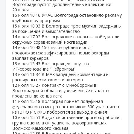
Волгограде пустят дополнительные электрички
20 июля
16 июля
10:16
УФАС Волгограда остановило рекламу
клубных шоу‑программ
15 июля
10:03
В Волгограде трое мужчин задержаны
за похищение и вымогательство
14 июля
17:02
Волгоградские сапёры — победители
окружных соревнований Росгвардии
14 июля
10:48
150 тысяч рублей и рост
продолжается: зафиксированы новые рекорды
зарплат курьеров
13 июля
15:43
Волгоградцев зовут на
ИТ‑соревнование “Нейроигры”
13 июля
11:34
В МАХ запущены комментарии и
расширены возможности авторов
12 июля
15:27
Контракт с Минобороны в
Волгоградской области: увеличенные выплаты
продлены до конца лета
11 июля
15:18
Волгоград примет полуфинал
федерального смотра наставников: 500 участников
из ЮФО и СКФО поборются за выход в финал
10 июля
15:51
Водохозяйственный прогноз: рабочая
группа оценила ситуацию на водохранилищах
Волжско‑Камского каскада
10 июля
12:39
В Волгоградской области тысячи