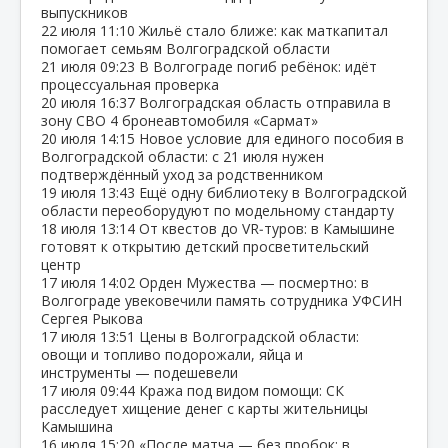
выпускников
22 июля
11:10
Жильё стало ближе: как маткапитал
помогает семьям Волгоградской области
21 июля
09:23
В Волгограде погиб ребёнок: идёт
процессуальная проверка
20 июля
16:37
Волгоградская область отправила в
зону СВО 4 бронеавтомобиля «Сармат»
20 июля
14:15
Новое условие для единого пособия в
Волгоградской области: с 21 июля нужен
подтверждённый уход за родственником
19 июля
13:43
Ещё одну библиотеку в Волгоградской
области переоборудуют по модельному стандарту
18 июля
13:14
От квестов до VR‑туров: в Камышине
готовят к открытию детский просветительский
центр
17 июля
14:02
Орден Мужества — посмертно: в
Волгограде увековечили память сотрудника УФСИН
Сергея Рыкова
17 июля
13:51
Цены в Волгоградской области:
овощи и топливо подорожали, яйца и
инструменты — подешевели
17 июля
09:44
Кража под видом помощи: СК
расследует хищение денег с карты жительницы
Камышина
16 июля
15:20
«После матча — без пробок: в