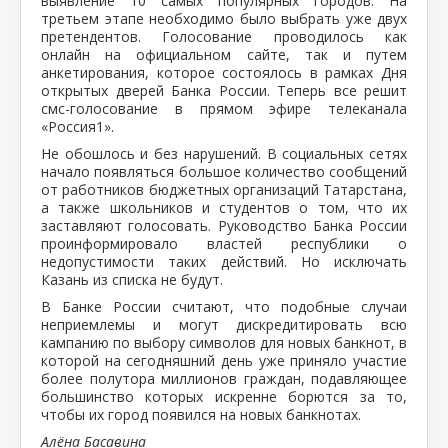
выявление 10 самых популярных городов. На
третьем этапе необходимо было выбрать уже двух
претендентов. Голосование проводилось как
онлайн на официальном сайте, так и путем
анкетирования, которое состоялось в рамках Дня
открытых дверей Банка России. Теперь все решит
смс-голосование в прямом эфире телеканала
«Россия1».
Не обошлось и без нарушений. В социальных сетях
начало появляться большое количество сообщений
от работников бюджетных организаций Татарстана,
а также школьников и студентов о том, что их
заставляют голосовать. Руководство Банка России
проинформировало властей республики о
недопустимости таких действий. Но исключать
Казань из списка не будут.
В Банке России считают, что подобные случаи
неприемлемы и могут дискредитировать всю
кампанию по выбору символов для новых банкнот, в
которой на сегодняшний день уже приняло участие
более полутора миллионов граждан, подавляющее
большинство которых искренне борются за то,
чтобы их город появился на новых банкнотах.
Алёна Басавина