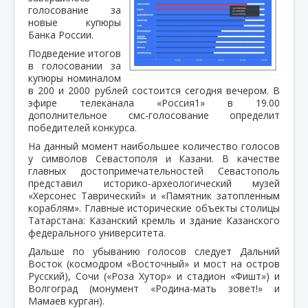
голосование за
новые купюры
Банка России.
Подведение итогов
в голосовании за
купюры номиналом
в 200 и 2000 рублей состоится сегодня вечером. В
эфире телеканала «Россия1» в 19.00
дополнительное смс-голосование определит
победителей конкурса.
На данный момент наибольшее количество голосов
у символов Севастополя и Казани. В качестве
главных достопримечательностей Севастополь
представил историко-археологический музей
«Херсонес Таврический» и «Памятник затопленным
кораблям». Главные исторические объекты столицы
Татарстана: Казанский кремль и здание Казанского
федерального университета.
Дальше по убыванию голосов следует Дальний
Восток (космодром «Восточный» и мост на остров
Русский), Сочи («Роза Хутор» и стадион «Фишт») и
Волгоград (монумент «Родина-мать зовет!» и
Мамаев курган).