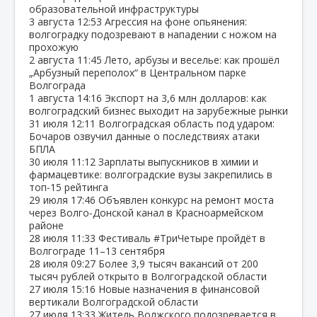
образовательной инфраструктуры
3 августа
12:53
Агрессия на фоне опьянения:
волгоградку подозревают в нападении с ножом на
прохожую
2 августа
11:45
Лето, арбузы и веселье: как прошёл
„Арбузный переполох“ в Центральном парке
Волгограда
1 августа
14:16
Экспорт на 3,6 млн долларов: как
волгоградский бизнес выходит на зарубежные рынки
31 июля
12:11
Волгоградская область под ударом:
Бочаров озвучил данные о последствиях атаки
БПЛА
30 июля
11:12
Зарплаты выпускников в химии и
фармацевтике: волгоградские вузы закрепились в
топ‑15 рейтинга
29 июля
17:46
Объявлен конкурс на ремонт моста
через Волго‑Донской канал в Красноармейском
районе
28 июля
11:33
Фестиваль #ТриЧетыре пройдёт в
Волгограде 11–13 сентября
28 июля
09:27
Более 3,9 тысяч вакансий от 200
тысяч рублей открыто в Волгоградской области
27 июля
15:16
Новые назначения в финансовой
вертикали Волгоградской области
27 июля
13:33
Житель Волжского подозревается в