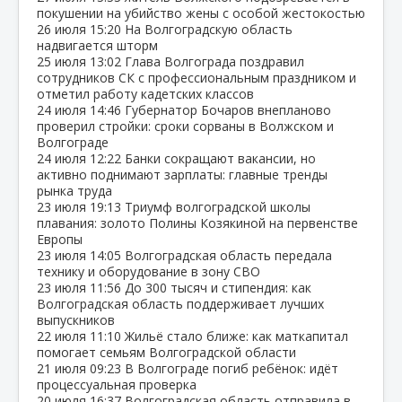
покушении на убийство жены с особой жестокостью
26 июля
15:20
На Волгоградскую область
надвигается шторм
25 июля
13:02
Глава Волгограда поздравил
сотрудников СК с профессиональным праздником и
отметил работу кадетских классов
24 июля
14:46
Губернатор Бочаров внепланово
проверил стройки: сроки сорваны в Волжском и
Волгограде
24 июля
12:22
Банки сокращают вакансии, но
активно поднимают зарплаты: главные тренды
рынка труда
23 июля
19:13
Триумф волгоградской школы
плавания: золото Полины Козякиной на первенстве
Европы
23 июля
14:05
Волгоградская область передала
технику и оборудование в зону СВО
23 июля
11:56
До 300 тысяч и стипендия: как
Волгоградская область поддерживает лучших
выпускников
22 июля
11:10
Жильё стало ближе: как маткапитал
помогает семьям Волгоградской области
21 июля
09:23
В Волгограде погиб ребёнок: идёт
процессуальная проверка
20 июля
16:37
Волгоградская область отправила в