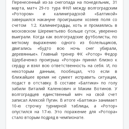
Перенесенный из-за снегопада на понедельник, 31
марта, матч 29-го тура ФНЛ между волгоградским
«Ротором» и калиниградской «Балтикой»
завершился накануне проигрышем хозяев поля со
счетом
1:2. Калининградцы, хоть и промаялись в
московском Шереметьево больше суток, уверенно
выиграли. Когда как волгоградские футболисты, по
меткому выражению одного из болельщиков,
двигались «будто всю ночь снег убирали,
деревянные». Главный тренер ФК «Ротор» Федор
Щербаченко проигрыш «Ротора» принял близко к
сердцу и взял всю ответственность на себя. И, по
некоторым данным, пообещал, что если в
ближайшее время не сумеет исправить ситуации,
подаст в отставку. В составе «Балтики» по голу
забили Виталий Каленкович и Маким Вотинов. У
волгоградцев единственный мяч на свой счет
записал Алексей Пугин. В итоге «Балтика» занимает
10-ю строчку турнирной таблицы, а «Ротор»
опустился на 17-ю. Это поражение для «Ротора»
стало вторым подряд в чемпионате.