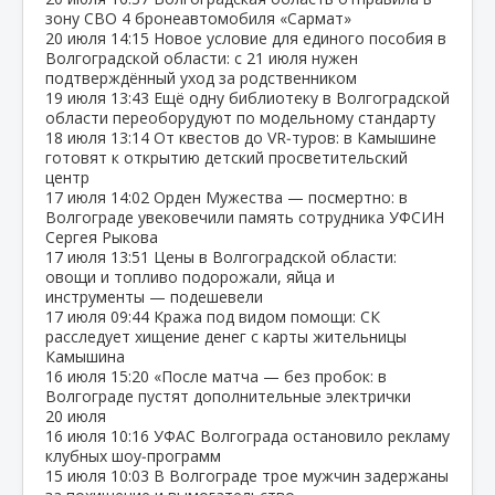
зону СВО 4 бронеавтомобиля «Сармат»
20 июля
14:15
Новое условие для единого пособия в
Волгоградской области: с 21 июля нужен
подтверждённый уход за родственником
19 июля
13:43
Ещё одну библиотеку в Волгоградской
области переоборудуют по модельному стандарту
18 июля
13:14
От квестов до VR‑туров: в Камышине
готовят к открытию детский просветительский
центр
17 июля
14:02
Орден Мужества — посмертно: в
Волгограде увековечили память сотрудника УФСИН
Сергея Рыкова
17 июля
13:51
Цены в Волгоградской области:
овощи и топливо подорожали, яйца и
инструменты — подешевели
17 июля
09:44
Кража под видом помощи: СК
расследует хищение денег с карты жительницы
Камышина
16 июля
15:20
«После матча — без пробок: в
Волгограде пустят дополнительные электрички
20 июля
16 июля
10:16
УФАС Волгограда остановило рекламу
клубных шоу‑программ
15 июля
10:03
В Волгограде трое мужчин задержаны