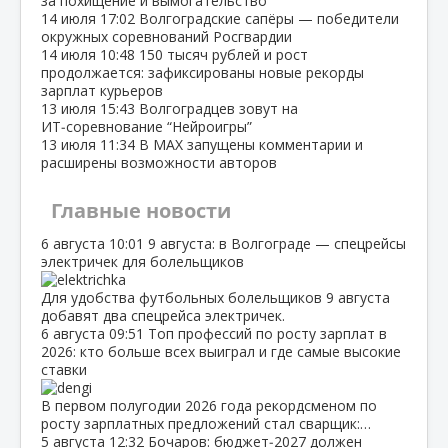
за похищение и вымогательство
14 июля
17:02
Волгоградские сапёры — победители
окружных соревнований Росгвардии
14 июля
10:48
150 тысяч рублей и рост
продолжается: зафиксированы новые рекорды
зарплат курьеров
13 июля
15:43
Волгоградцев зовут на
ИТ‑соревнование “Нейроигры”
13 июля
11:34
В МАХ запущены комментарии и
расширены возможности авторов
Главные новости
6 августа
10:01
9 августа: в Волгограде — спецрейсы
электричек для болельщиков
Для удобства футбольных болельщиков 9 августа
добавят два спецрейса электричек.
6 августа
09:51
Топ профессий по росту зарплат в
2026: кто больше всех выиграл и где самые высокие
ставки
В первом полугодии 2026 года рекордсменом по
росту зарплатных предложений стал сварщик:…
5 августа
12:32
Бочаров: бюджет‑2027 должен