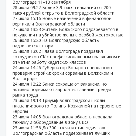
Волгограде 11–13 сентября
28 июля
09:27
Более 3,9 тысяч вакансий от 200
тысяч рублей открыто в Волгоградской области
27 июля
15:16
Новые назначения в финансовой
вертикали Волгоградской области
27 июля
13:33
Житель Волжского подозревается в
покушении на убийство жены с особой жестокостью
26 июля
15:20
На Волгоградскую область
надвигается шторм
25 июля
13:02
Глава Волгограда поздравил
сотрудников СК с профессиональным праздником и
отметил работу кадетских классов
24 июля
14:46
Губернатор Бочаров внепланово
проверил стройки: сроки сорваны в Волжском и
Волгограде
24 июля
12:22
Банки сокращают вакансии, но
активно поднимают зарплаты: главные тренды
рынка труда
23 июля
19:13
Триумф волгоградской школы
плавания: золото Полины Козякиной на первенстве
Европы
23 июля
14:05
Волгоградская область передала
технику и оборудование в зону СВО
23 июля
11:56
До 300 тысяч и стипендия: как
Волгоградская область поддерживает лучших