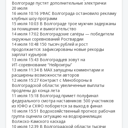
Волгограде пустят дополнительные электрички
20 июля
16 июля
10:16
УФАС Волгограда остановило рекламу
клубных шоу‑программ
15 июля
10:03
В Волгограде трое мужчин задержаны
за похищение и вымогательство
14 июля
17:02
Волгоградские сапёры — победители
окружных соревнований Росгвардии
14 июля
10:48
150 тысяч рублей и рост
продолжается: зафиксированы новые рекорды
зарплат курьеров
13 июля
15:43
Волгоградцев зовут на
ИТ‑соревнование “Нейроигры”
13 июля
11:34
В МАХ запущены комментарии и
расширены возможности авторов
12 июля
15:27
Контракт с Минобороны в
Волгоградской области: увеличенные выплаты
продлены до конца лета
11 июля
15:18
Волгоград примет полуфинал
федерального смотра наставников: 500 участников
из ЮФО и СКФО поборются за выход в финал
10 июля
15:51
Водохозяйственный прогноз: рабочая
группа оценила ситуацию на водохранилищах
Волжско‑Камского каскада
10 июля
12:39
В Волгоградской области тысячи