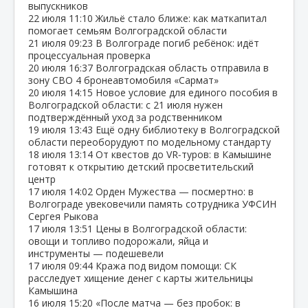
выпускников
22 июля
11:10
Жильё стало ближе: как маткапитал
помогает семьям Волгоградской области
21 июля
09:23
В Волгограде погиб ребёнок: идёт
процессуальная проверка
20 июля
16:37
Волгоградская область отправила в
зону СВО 4 бронеавтомобиля «Сармат»
20 июля
14:15
Новое условие для единого пособия в
Волгоградской области: с 21 июля нужен
подтверждённый уход за родственником
19 июля
13:43
Ещё одну библиотеку в Волгоградской
области переоборудуют по модельному стандарту
18 июля
13:14
От квестов до VR‑туров: в Камышине
готовят к открытию детский просветительский
центр
17 июля
14:02
Орден Мужества — посмертно: в
Волгограде увековечили память сотрудника УФСИН
Сергея Рыкова
17 июля
13:51
Цены в Волгоградской области:
овощи и топливо подорожали, яйца и
инструменты — подешевели
17 июля
09:44
Кража под видом помощи: СК
расследует хищение денег с карты жительницы
Камышина
16 июля
15:20
«После матча — без пробок: в