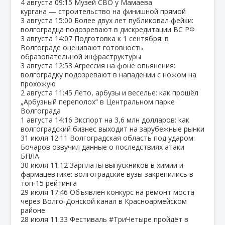
4 августа
09:15
Музей СВО у Мамаева
кургана — строительство на финишной прямой
3 августа
15:00
Более двух лет публиковал фейки:
волгоградца подозревают в дискредитации ВС РФ
3 августа
14:07
Подготовка к 1 сентября: в
Волгограде оценивают готовность
образовательной инфраструктуры
3 августа
12:53
Агрессия на фоне опьянения:
волгоградку подозревают в нападении с ножом на
прохожую
2 августа
11:45
Лето, арбузы и веселье: как прошёл
„Арбузный переполох“ в Центральном парке
Волгограда
1 августа
14:16
Экспорт на 3,6 млн долларов: как
волгоградский бизнес выходит на зарубежные рынки
31 июля
12:11
Волгоградская область под ударом:
Бочаров озвучил данные о последствиях атаки
БПЛА
30 июля
11:12
Зарплаты выпускников в химии и
фармацевтике: волгоградские вузы закрепились в
топ‑15 рейтинга
29 июля
17:46
Объявлен конкурс на ремонт моста
через Волго‑Донской канал в Красноармейском
районе
28 июля
11:33
Фестиваль #ТриЧетыре пройдёт в