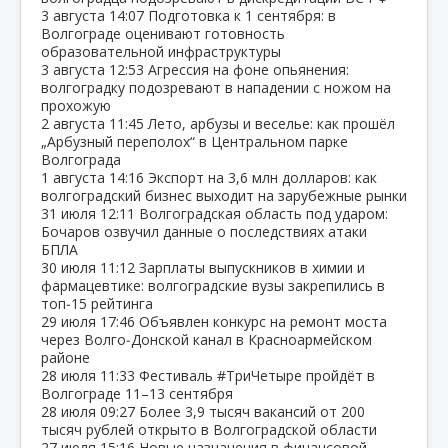
3 августа
14:07
Подготовка к 1 сентября: в
Волгограде оценивают готовность
образовательной инфраструктуры
3 августа
12:53
Агрессия на фоне опьянения:
волгоградку подозревают в нападении с ножом на
прохожую
2 августа
11:45
Лето, арбузы и веселье: как прошёл
„Арбузный переполох“ в Центральном парке
Волгограда
1 августа
14:16
Экспорт на 3,6 млн долларов: как
волгоградский бизнес выходит на зарубежные рынки
31 июля
12:11
Волгоградская область под ударом:
Бочаров озвучил данные о последствиях атаки
БПЛА
30 июля
11:12
Зарплаты выпускников в химии и
фармацевтике: волгоградские вузы закрепились в
топ‑15 рейтинга
29 июля
17:46
Объявлен конкурс на ремонт моста
через Волго‑Донской канал в Красноармейском
районе
28 июля
11:33
Фестиваль #ТриЧетыре пройдёт в
Волгограде 11–13 сентября
28 июля
09:27
Более 3,9 тысяч вакансий от 200
тысяч рублей открыто в Волгоградской области
27 июля
15:16
Новые назначения в финансовой