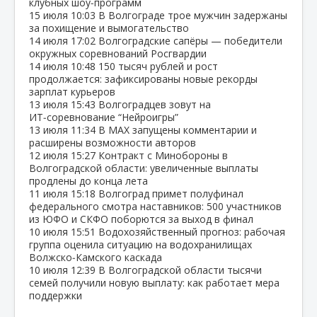
клубных шоу‑программ
15 июля
10:03
В Волгограде трое мужчин задержаны
за похищение и вымогательство
14 июля
17:02
Волгоградские сапёры — победители
окружных соревнований Росгвардии
14 июля
10:48
150 тысяч рублей и рост
продолжается: зафиксированы новые рекорды
зарплат курьеров
13 июля
15:43
Волгоградцев зовут на
ИТ‑соревнование “Нейроигры”
13 июля
11:34
В МАХ запущены комментарии и
расширены возможности авторов
12 июля
15:27
Контракт с Минобороны в
Волгоградской области: увеличенные выплаты
продлены до конца лета
11 июля
15:18
Волгоград примет полуфинал
федерального смотра наставников: 500 участников
из ЮФО и СКФО поборются за выход в финал
10 июля
15:51
Водохозяйственный прогноз: рабочая
группа оценила ситуацию на водохранилищах
Волжско‑Камского каскада
10 июля
12:39
В Волгоградской области тысячи
семей получили новую выплату: как работает мера
поддержки