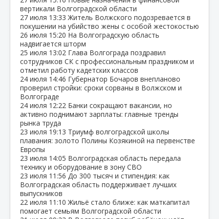
вертикали Волгоградской области
27 июля
13:33
Житель Волжского подозревается в
покушении на убийство жены с особой жестокостью
26 июля
15:20
На Волгоградскую область
надвигается шторм
25 июля
13:02
Глава Волгограда поздравил
сотрудников СК с профессиональным праздником и
отметил работу кадетских классов
24 июля
14:46
Губернатор Бочаров внепланово
проверил стройки: сроки сорваны в Волжском и
Волгограде
24 июля
12:22
Банки сокращают вакансии, но
активно поднимают зарплаты: главные тренды
рынка труда
23 июля
19:13
Триумф волгоградской школы
плавания: золото Полины Козякиной на первенстве
Европы
23 июля
14:05
Волгоградская область передала
технику и оборудование в зону СВО
23 июля
11:56
До 300 тысяч и стипендия: как
Волгоградская область поддерживает лучших
выпускников
22 июля
11:10
Жильё стало ближе: как маткапитал
помогает семьям Волгоградской области