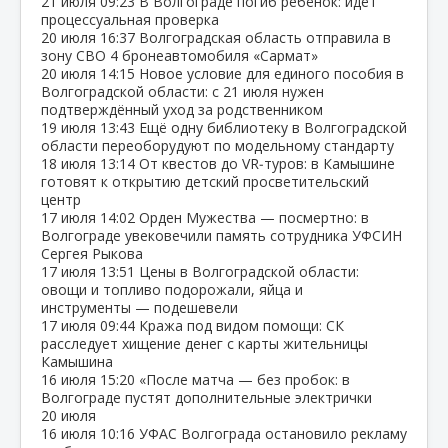
21 июля
09:23
В Волгограде погиб ребёнок: идёт
процессуальная проверка
20 июля
16:37
Волгоградская область отправила в
зону СВО 4 бронеавтомобиля «Сармат»
20 июля
14:15
Новое условие для единого пособия в
Волгоградской области: с 21 июля нужен
подтверждённый уход за родственником
19 июля
13:43
Ещё одну библиотеку в Волгоградской
области переоборудуют по модельному стандарту
18 июля
13:14
От квестов до VR‑туров: в Камышине
готовят к открытию детский просветительский
центр
17 июля
14:02
Орден Мужества — посмертно: в
Волгограде увековечили память сотрудника УФСИН
Сергея Рыкова
17 июля
13:51
Цены в Волгоградской области:
овощи и топливо подорожали, яйца и
инструменты — подешевели
17 июля
09:44
Кража под видом помощи: СК
расследует хищение денег с карты жительницы
Камышина
16 июля
15:20
«После матча — без пробок: в
Волгограде пустят дополнительные электрички
20 июля
16 июля
10:16
УФАС Волгограда остановило рекламу