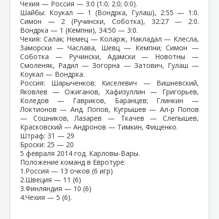
Чехия — Россия — 3:0 (1:0; 2:0; 0:0).
Шайбы: Коукал — 1 (Вондрка, Гулаш), 2:55 — 1:0.
Симон — 2 (Ручински, Соботка), 32:27 — 2:0.
Вондрка — 1 (Кемпни), 34:50 — 3:0.
Чехия: Салак; Немец — Коларж, Накладал — Клесла,
Заморски — Часлава, Шевц — Кемпни; Симон —
Соботка — Ручински, Адамски — Новотны —
Смоленяк, Радил — Зогорна — Затович, Гулаш —
Коукал — Вондрка.
Россия: Шарыченков; Киселевич — Вишневский,
Яковлев — Ожиганов, Хафизуллин — Григорьев,
Коледов — Гавриков, Баранцев; Глинкин —
Локтионов — Анд. Попов, Кугрышев — Ал-р Попов
— Сошников, Лазарев — Ткачев — Слепышев,
Красковский — Андронов — Тимкин, Фищенко.
Штраф: 31 — 29
Броски: 25 — 20
5 февраля 2014 год. Карловы-Вары.
Положение команд в Евротуре:
1.Россия — 13 очков (6 игр)
2.Швеция — 11 (6)
3.Финляндия — 10 (6)
4.Чехия — 5 (6).