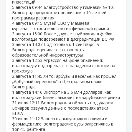
инвестиций
5 августа
09:44
Благоустройство у гимназии № 10:
Волгоград продолжает реализацию 10‑летней
программы развития
4 августа
09:15
Музей СВО у Мамаева
кургана — строительство на финишной прямой
3 августа
15:00
Более двух лет публиковал фейки:
волгоградца подозревают в дискредитации ВС РФ
3 августа
14:07
Подготовка к 1 сентября: в
Волгограде оценивают готовность
образовательной инфраструктуры
3 августа
12:53
Агрессия на фоне опьянения:
волгоградку подозревают в нападении с ножом на
прохожую
2 августа
11:45
Лето, арбузы и веселье: как прошёл
„Арбузный переполох“ в Центральном парке
Волгограда
1 августа
14:16
Экспорт на 3,6 млн долларов: как
волгоградский бизнес выходит на зарубежные рынки
31 июля
12:11
Волгоградская область под ударом:
Бочаров озвучил данные о последствиях атаки
БПЛА
30 июля
11:12
Зарплаты выпускников в химии и
фармацевтике: волгоградские вузы закрепились в
топ‑15 рейтинга