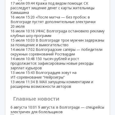
17 июля
09:44
Кража под видом помощи: СК
расследует хищение денег с карты жительницы
Камышина
16 июля
15:20
«После матча — без пробок: в
Волгограде пустят дополнительные электрички
20 июля
16 июля
10:16
УФАС Волгограда остановило рекламу
клубных шоу‑программ
15 июля
10:03
В Волгограде трое мужчин задержаны
за похищение и вымогательство
14 июля
17:02
Волгоградские сапёры — победители
окружных соревнований Росгвардии
14 июля
10:48
150 тысяч рублей и рост
продолжается: зафиксированы новые рекорды
зарплат курьеров
13 июля
15:43
Волгоградцев зовут на
ИТ‑соревнование “Нейроигры”
13 июля
11:34
В МАХ запущены комментарии и
расширены возможности авторов
Главные новости
6 августа
10:01
9 августа: в Волгограде — спецрейсы
электричек для болельщиков