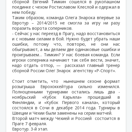
сборной Евгений Тимкин сошелся в рукопашном
поединке с чехом Ростиславом Клеслой и одержал в
нем победу.
Таким образом, команда Олега Знарока впервые за
Евротур – 2014/2015 не смогла за игру ни разу
поразить ворота соперников.
- Сейчас у нас переезд в Прагу, надо восстановиться
и с новыми силами в бой. Нужно будет убрать наши
ошибки, потому что, повторю, не они нас
обыгрывают, а мы делаем две одинаковые ошибки и
проигрываем… Тимкин? У нас боевая команда. Если
игроки соперника начинают так себя вести, значит,
надо отдать отпор, — рассказал главный тренер
сборной России Олег Знарок агентству «Р-Спорт».
Стоит отметить, что нынешнем сезоне формат
розыгрыша Еврохоккейтура сильно изменился.
Полноценными турнирами остались лишь два -
ноябрьский «Кубок Карьяла» прошедший в
Финляндии, и «Кубок Первого канала», который
состоялся в Сочи в декабре 2014 года. Турниры в
Швеции и Чехии были заменены на серии матчей.
Второй матч между Чехией и Россией состоится в
Праге 7 февраля.
Евротур. 3-й этап.