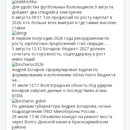
Для удобства футбольных болельщиков 9 августа
добавят два спецрейса электричек.
6 августа
09:51
Топ профессий по росту зарплат в
2026: кто больше всех выиграл и где самые высокие
ставки
В первом полугодии 2026 года рекордсменом по
росту зарплатных предложений стал сварщик:…
5 августа
12:32
Бочаров: бюджет‑2027 должен
сочетать осторожность, соцподдержку и рост
инвестиций
Андрей Бочаров сформулировал задачи по
формированию и исполнению областного бюджета
на…
31 июля
12:11
Волгоградская область под ударом:
Бочаров озвучил данные о последствиях атаки
БПЛА
По данным губернатора Андрея Бочарова, ночью
подразделения ПВО Минобороны России…
29 июля
17:46
Объявлен конкурс на ремонт моста
через Волго‑Донской канал в Красноармейском
районе