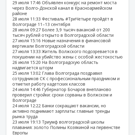
29 июля
17:46
Объявлен конкурс на ремонт моста
через Волго‑Донской канал в Красноармейском
районе
28 июля
11:33
Фестиваль #ТриЧетыре пройдёт в
Волгограде 11–13 сентября
28 июля
09:27
Более 3,9 тысяч вакансий от 200
тысяч рублей открыто в Волгоградской области
27 июля
15:16
Новые назначения в финансовой
вертикали Волгоградской области
27 июля
13:33
Житель Волжского подозревается в
покушении на убийство жены с особой жестокостью
26 июля
15:20
На Волгоградскую область
надвигается шторм
25 июля
13:02
Глава Волгограда поздравил
сотрудников СК с профессиональным праздником и
отметил работу кадетских классов
24 июля
14:46
Губернатор Бочаров внепланово
проверил стройки: сроки сорваны в Волжском и
Волгограде
24 июля
12:22
Банки сокращают вакансии, но
активно поднимают зарплаты: главные тренды
рынка труда
23 июля
19:13
Триумф волгоградской школы
плавания: золото Полины Козякиной на первенстве
Европы