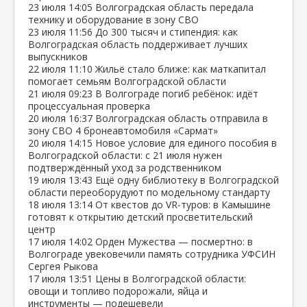
23 июля
14:05
Волгоградская область передала
технику и оборудование в зону СВО
23 июля
11:56
До 300 тысяч и стипендия: как
Волгоградская область поддерживает лучших
выпускников
22 июля
11:10
Жильё стало ближе: как маткапитал
помогает семьям Волгоградской области
21 июля
09:23
В Волгограде погиб ребёнок: идёт
процессуальная проверка
20 июля
16:37
Волгоградская область отправила в
зону СВО 4 бронеавтомобиля «Сармат»
20 июля
14:15
Новое условие для единого пособия в
Волгоградской области: с 21 июля нужен
подтверждённый уход за родственником
19 июля
13:43
Ещё одну библиотеку в Волгоградской
области переоборудуют по модельному стандарту
18 июля
13:14
От квестов до VR‑туров: в Камышине
готовят к открытию детский просветительский
центр
17 июля
14:02
Орден Мужества — посмертно: в
Волгограде увековечили память сотрудника УФСИН
Сергея Рыкова
17 июля
13:51
Цены в Волгоградской области:
овощи и топливо подорожали, яйца и
инструменты — подешевели