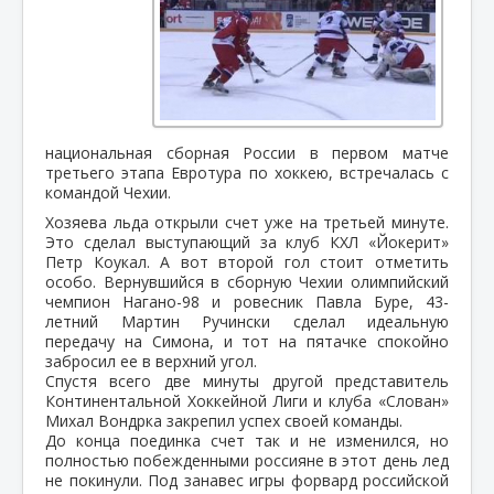
национальная сборная России в первом матче
третьего этапа Евротура по хоккею, встречалась с
командой Чехии.
Хозяева льда открыли счет уже на третьей минуте.
Это сделал выступающий за клуб КХЛ «Йокерит»
Петр Коукал. А вот второй гол стоит отметить
особо. Вернувшийся в сборную Чехии олимпийский
чемпион Нагано-98 и ровесник Павла Буре, 43-
летний Мартин Ручински сделал идеальную
передачу на Симона, и тот на пятачке спокойно
забросил ее в верхний угол.
Спустя всего две минуты другой представитель
Континентальной Хоккейной Лиги и клуба «Слован»
Михал Вондрка закрепил успех своей команды.
До конца поединка счет так и не изменился, но
полностью побежденными россияне в этот день лед
не покинули. Под занавес игры форвард российской