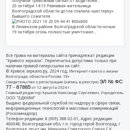
получили тревожный сигнал от водителей…
20 октября
14:13
Ревнивая жительница
Волгоградской области дотла спалила «шестерку»
бывшего сожителя
В Ленинском районе Волгоградской области ночью
19 октября огонь полностью уничтожил…
Все права на материалы сайта принадлежат редакции
"Кривого зеркала". Перепечатка допустима только при
наличии прямой гиперссылки на сайт.
© Кривое зеркало.ру, 2024 год, И
нтернет-газета о жизни
Волгограда, области и России. 18+
ЭЛ № ФС
Свидетельство о регистрации (запись в реестре)
77 - 87885
от 12 августа 2024 г.
:
Главный редактор: Крылов Александр Сергеевич, Учредитель
ООО "ЕДКММ"
Выдано федеральной службой по надзору в сфере связи,
информационных технологий и массовых коммуникаций
(Роскомнадзор)
Телефон редакции:
8 (909) 388-02-01
, Адрес редакции:
400048, Волгоградская обл, г.о. город-герой Волгоград, г
Волгоград, пр-кт им. Маршала Советского Союза Г.К.