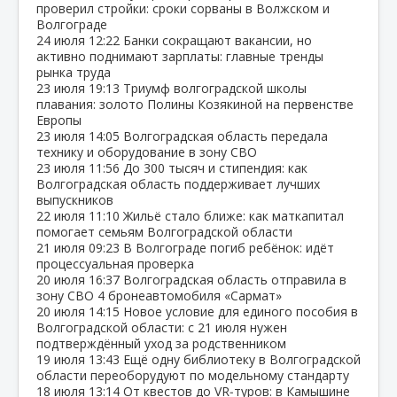
проверил стройки: сроки сорваны в Волжском и
Волгограде
24 июля
12:22
Банки сокращают вакансии, но
активно поднимают зарплаты: главные тренды
рынка труда
23 июля
19:13
Триумф волгоградской школы
плавания: золото Полины Козякиной на первенстве
Европы
23 июля
14:05
Волгоградская область передала
технику и оборудование в зону СВО
23 июля
11:56
До 300 тысяч и стипендия: как
Волгоградская область поддерживает лучших
выпускников
22 июля
11:10
Жильё стало ближе: как маткапитал
помогает семьям Волгоградской области
21 июля
09:23
В Волгограде погиб ребёнок: идёт
процессуальная проверка
20 июля
16:37
Волгоградская область отправила в
зону СВО 4 бронеавтомобиля «Сармат»
20 июля
14:15
Новое условие для единого пособия в
Волгоградской области: с 21 июля нужен
подтверждённый уход за родственником
19 июля
13:43
Ещё одну библиотеку в Волгоградской
области переоборудуют по модельному стандарту
18 июля
13:14
От квестов до VR‑туров: в Камышине