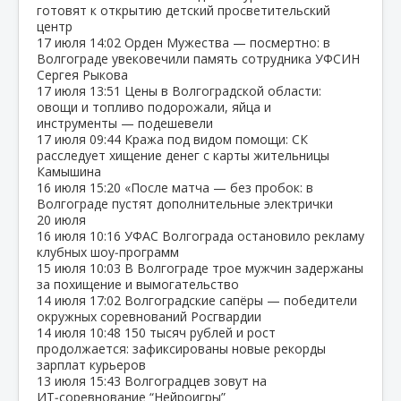
готовят к открытию детский просветительский
центр
17 июля
14:02
Орден Мужества — посмертно: в
Волгограде увековечили память сотрудника УФСИН
Сергея Рыкова
17 июля
13:51
Цены в Волгоградской области:
овощи и топливо подорожали, яйца и
инструменты — подешевели
17 июля
09:44
Кража под видом помощи: СК
расследует хищение денег с карты жительницы
Камышина
16 июля
15:20
«После матча — без пробок: в
Волгограде пустят дополнительные электрички
20 июля
16 июля
10:16
УФАС Волгограда остановило рекламу
клубных шоу‑программ
15 июля
10:03
В Волгограде трое мужчин задержаны
за похищение и вымогательство
14 июля
17:02
Волгоградские сапёры — победители
окружных соревнований Росгвардии
14 июля
10:48
150 тысяч рублей и рост
продолжается: зафиксированы новые рекорды
зарплат курьеров
13 июля
15:43
Волгоградцев зовут на
ИТ‑соревнование “Нейроигры”