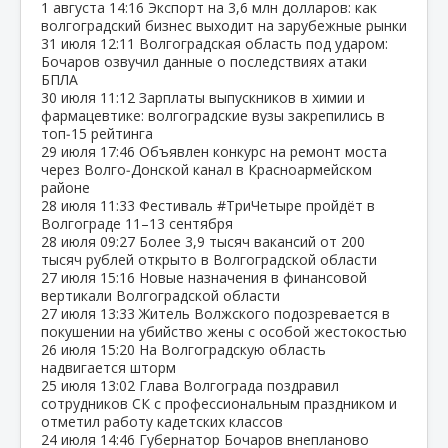
1 августа
14:16
Экспорт на 3,6 млн долларов: как
волгоградский бизнес выходит на зарубежные рынки
31 июля
12:11
Волгоградская область под ударом:
Бочаров озвучил данные о последствиях атаки
БПЛА
30 июля
11:12
Зарплаты выпускников в химии и
фармацевтике: волгоградские вузы закрепились в
топ‑15 рейтинга
29 июля
17:46
Объявлен конкурс на ремонт моста
через Волго‑Донской канал в Красноармейском
районе
28 июля
11:33
Фестиваль #ТриЧетыре пройдёт в
Волгограде 11–13 сентября
28 июля
09:27
Более 3,9 тысяч вакансий от 200
тысяч рублей открыто в Волгоградской области
27 июля
15:16
Новые назначения в финансовой
вертикали Волгоградской области
27 июля
13:33
Житель Волжского подозревается в
покушении на убийство жены с особой жестокостью
26 июля
15:20
На Волгоградскую область
надвигается шторм
25 июля
13:02
Глава Волгограда поздравил
сотрудников СК с профессиональным праздником и
отметил работу кадетских классов
24 июля
14:46
Губернатор Бочаров внепланово